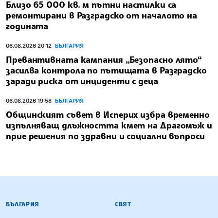
Близо 65 000 кв. м пътни настилки са
ремонтирани в Разградско от началото на
годината
06.08.2026 20:12
БЪЛГАРИЯ
Превантивната кампания „Безопасно лято“
засилва контрола по пътищата в Разградско
заради риска от инциденти с деца
06.08.2026 19:58
БЪЛГАРИЯ
Общинският съвет в Исперих избра временно
изпълняващ длъжността кмет на Драгомъж и
прие решения по здравни и социални въпроси
БЪЛГАРСКА ТЕЛЕГРАФНА АГЕНЦИЯ
БЪЛГАРИЯ
СВЯТ