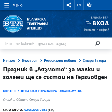
RIGHTMENU.SOCIAL
ВАЛУТНИ КУР
EN
МЕНЮ
ВАШАТА БТА
БЪЛГАРСКА
ВХОД
ТЕЛЕГРАФНА
АГЕНЦИЯ
Нямате профил?
Въведете ключова дума или израз
Търсене
ТЪРСЕН
Начало
България
Регионални новини
Стара Загора
site.bta
Празник в „Аязмото“ за малки и
големи ще се състои на Гергьовден
КОРЕСПОНДЕНТ НА БТА В СТАРА ЗАГОРА ПАВЛИНА ДУДЕВА
Снимка: Община Стара Загора
СТАРА ЗАГОРА,
02.05.2025 08:53
(БТА)