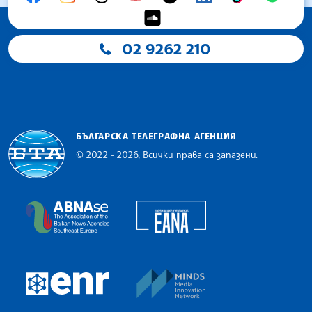
02 9262 210
БЪЛГАРСКА ТЕЛЕГРАФНА АГЕНЦИЯ
© 2022 - 2026, Всички права са запазени.
Българска телеграфна агенция
European Alliance of N
The Assocoation of the Balkan News Agencies S
MINDS Media Innovatio
European Newsroom