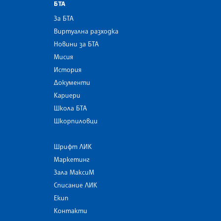
БТА
За БТА
Виртуална разходка
Новини за БТА
Мисия
История
Документи
Кариери
Школа БТА
Шкорпиловци
Шрифт ЛИК
Маркетинг
Зала МаксиМ
Списание ЛИК
Екип
Контакти