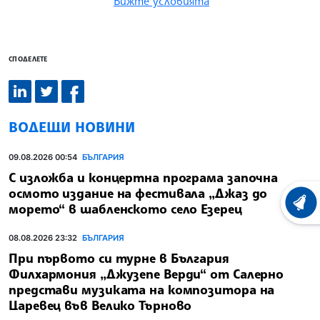
Вижте условията
СПОДЕЛЕТЕ
ВОДЕЩИ НОВИНИ
09.08.2026 00:54
БЪЛГАРИЯ
С изложба и концертна програма започна
осмото издание на фестивала „Джаз до
ХРОНО
морето“ в шабленското село Езерец
08.08.2026 23:32
БЪЛГАРИЯ
При първото си турне в България
Филхармония „Джузепе Верди“ от Салерно
представи музиката на композитора на
Царевец във Велико Търново