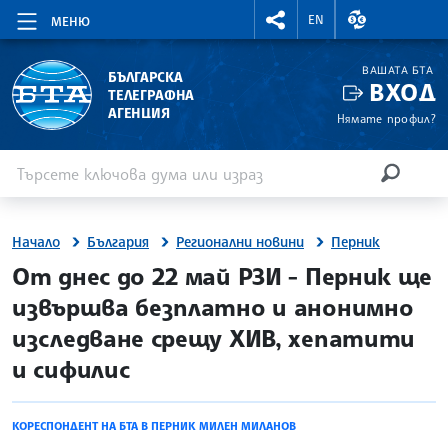
RIGHTMENU.SOCIAL
ВАЛУТНИ КУР
EN
МЕНЮ
ВАШАТА БТА
БЪЛГАРСКА
ВХОД
ТЕЛЕГРАФНА
АГЕНЦИЯ
Нямате профил?
Въведете ключова дума или израз
Търсене
ТЪРСЕН
Начало
България
Регионални новини
Перник
site.bta
От днес до 22 май РЗИ - Перник ще
извършва безплатно и анонимно
изследване срещу ХИВ, хепатити
и сифилис
КОРЕСПОНДЕНТ НА БТА В ПЕРНИК МИЛЕН МИЛАНОВ