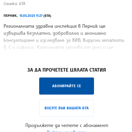
Снимка: БТА
ПЕРНИК,
15.05.2023 11:27
(БТА)
Регионалната здравна инспекция в Перник ще
извършва безплатно, доброволно и анонимно
консултиране и изследване за ХИВ, вирусни хепатити
В, С и сифилис. Кампанията започва от днес и ще
продължи до 22 май, информират от
/РЗ/
ЗА ДА ПРОЧЕТЕТЕ ЦЯЛАТА СТАТИЯ
АБОНИРАЙТЕ СЕ
ВЛЕЗТЕ ВЪВ ВАШАТА БТА
Продължете да четете с абонамент