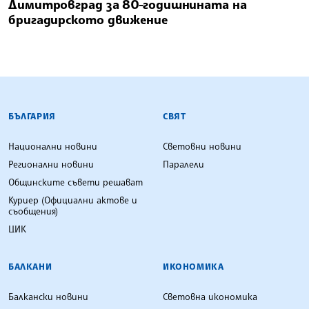
Димитровград за 80-годишнината на
бригадирското движение
БЪЛГАРСКА ТЕЛЕГРАФНА АГЕНЦИЯ
БЪЛГАРИЯ
СВЯТ
Национални новини
Световни новини
Регионални новини
Паралели
Общинските съвети решават
Куриер (Официални актове и
съобщения)
ЦИК
БАЛКАНИ
ИКОНОМИКА
Балкански новини
Световна икономика