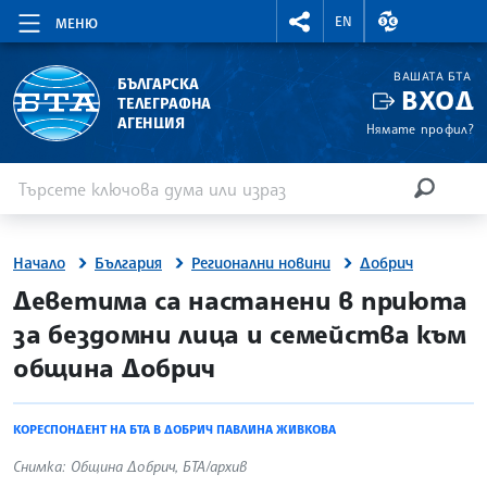
RIGHTMENU.SOCIAL
ВАЛУТНИ КУР
EN
МЕНЮ
ВАШАТА БТА
БЪЛГАРСКА
ВХОД
ТЕЛЕГРАФНА
АГЕНЦИЯ
Нямате профил?
Въведете ключова дума или израз
Търсене
ТЪРСЕН
Начало
България
Регионални новини
Добрич
site.bta
Деветима са настанени в приюта
за бездомни лица и семейства към
община Добрич
КОРЕСПОНДЕНТ НА БТА В ДОБРИЧ ПАВЛИНА ЖИВКОВА
Снимка: Община Добрич, БТА/архив