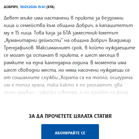
ДОБРИЧ,
10.01.2024 15:41
(БТА)
Девет мъже има настанени в приюта за бездомни
лица и семейства към община Добрич, а капацитетът
му е 15 лица. Това каза за БТА заместник-кметът
„Хуманитарни дейности“ на община Добрич Владимир
Трендафилов. Максималният срок, в който нуждаещите
се могат да останат в приюта, е шест месеца в
рамките на една календарна година. В момента има
шест свободни места, но няма насочени нуждаещи се
от социалните служби.„Хората са на топло, осигурена
им е топла храна, така както е по регламент, два
пъти дневно - закуска и вечеря, а по проект на фонд
„Социална закрил
/РИ/
ЗА ДА ПРОЧЕТЕТЕ ЦЯЛАТА СТАТИЯ
АБОНИРАЙТЕ СЕ