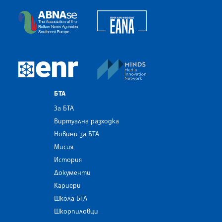
European Alliance of N
The Assocoation of the Balkan News Agencies S
MINDS Media Innovatio
European Newsroom
БТА
За БТА
Виртуална разходка
Новини за БТА
Мисия
История
Документи
Кариери
Школа БТА
Шкорпиловци