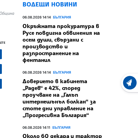
ВОДЕЩИ НОВИНИ
 Община
06.08.2026 14:14
БЪЛГАРИЯ
Окръжната прокуратура в
Русе повдигна обвинения на
осем души, свързани с
ЕТЕ
производство и
разпространение на
фентанил
06.08.2026 14:14
БЪЛГАРИЯ
Доверието в кабинета
ХРОНО
„Радев“ е 42%, според
проучване на „Галъп
интернешънъл болкан“ за
стоте дни управление на
„Прогресивна България“
06.08.2026 14:11
БЪЛГАРИЯ
Около 60 декара и трактор