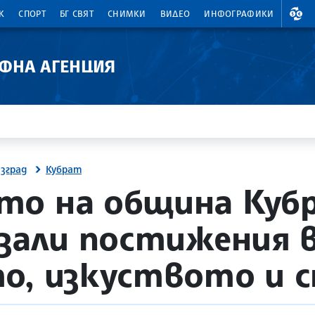
ВАЛ
К
СПОРТ
БГ СВЯТ
СНИМКИ
ВИДЕО
ИНФОГРАФИКИ
АФНА АГЕНЦИЯ
азград
Кубрат
то на община Куб
азали постижения 
о, изкуството и 