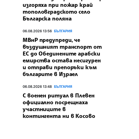
изгоряха при пожар край
тополовградското село
Българска поляна
06.08.2026 13:56
БЪЛГАРИЯ
МВнР предупреди, че
въздушният транспорт от
ЕС до Обединените арабски
емирства остава несигурен
и отправи препоръки към
българите в Израел
06.08.2026 13:48
БЪЛГАРИЯ
С военен ритуал в Плевен
официално посрещнаха
участниците в
контингента ни в Косово