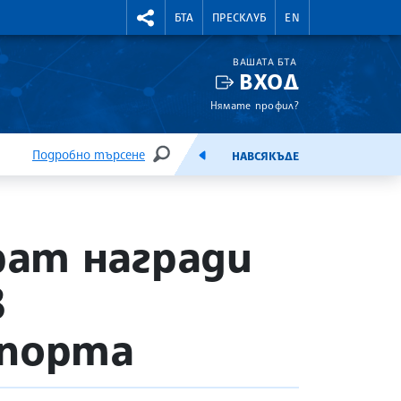
УТНИ КУРСОВЕ
RIGHTMENU.SOCIAL
БТА
ПРЕСКЛУБ
EN
ВАШАТА БТА
ВХОД
Нямате профил?
Подробно търсене
НАВСЯКЪДЕ
ТЪРСЕНЕ
ЕМИСИЯ
рат награди
в
спорта