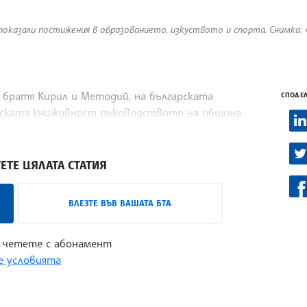
показали постижения в образованието, изкуството и спорта. Снимка:
е братя Кирил и Методий, на българската
СПОДЕЛ
янската книжовност ръководството на община
ста на общински, областни и национални
ЕТЕ ЦЯЛАТА СТАТИЯ
ВЛЕЗТЕ ВЪВ ВАШАТА БТА
 четете с абонамент
 условията