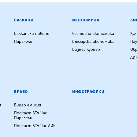
ЕНЦИЯ
БАЛКАНИ
ИКОНОМИКА
ЛИ
Балкански новини
Световна икономика
Ку
Паралели
Българска икономика
Нау
Бизнес Куриер
Об
ЛИК
ВИДЕО
ИНФОГРАФИКИ
я
Видео емисия
Подкаст БТА Час
Паралели
Подкаст БТА Час ЛИК
а