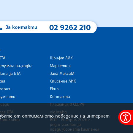
02 9262 210
За контакти
А
БТА
Шрифт ЛИК
туална разходка
Маркетинг
ини за БТА
Зала МаксиМ
rk
сия
Списание ЛИК
тория
Екип
кументи
Контакти
риери
Плащания в СЕБРА
ола БТА
old.bta.bg
олзвате от оптималното поведение на интернет
орпиловци
ВОТ - 19 април 2026 г .
Меню
ред и условия за
за
предизборната кампания