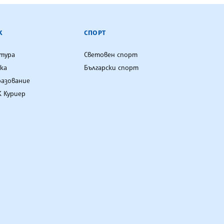
К
СПОРТ
лтура
Световен спорт
ка
Български спорт
разование
 Куриер