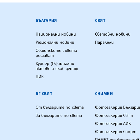
БЪЛГАРСКА ТЕЛЕГРАФНА АГ
БЪЛГАРИЯ
СВЯТ
Национални новини
Световни новини
Регионални новини
Паралели
Общинските съвети
решават
Куриер (Официални
актове и съобщения)
ЦИК
БГ СВЯТ
СНИМКИ
От българите по света
Фотогалерия Българи
За българите по света
Фотогалерия Свят
Фотогалерия ЛИК
Фотогалерия Спорт
ПАМЕТ от фотоархив