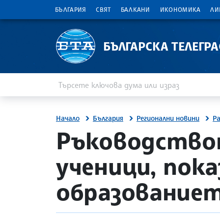
БЪЛГАРИЯ
СВЯТ
БАЛКАНИ
ИКОНОМИКА
ЛИ
БЪЛГАРСКА ТЕЛЕГР
Въведете ключова дума или израз
Търсене
Начало
България
Регионални новини
Р
о
site.bta
Ръководство
ученици, пок
образованиет