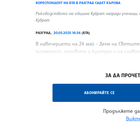
КОРЕСПОНДЕНТ НА БТА В РАЗГРАД САДЕТ КЪРОВА
Ръководството на община Кубрат награди ученици, 
Кубрат
РАЗГРАД,
20.05.2025 16:36
(БТА)
В навечерието на 24 май - Деня на Светит
писменост, просвета и култура и на слав
Кубрат награди ученици, заели призови ме
/АВП/
ЗА ДА ПРОЧЕТ
АБОНИРАЙТЕ СЕ
Продължете да
Вижте