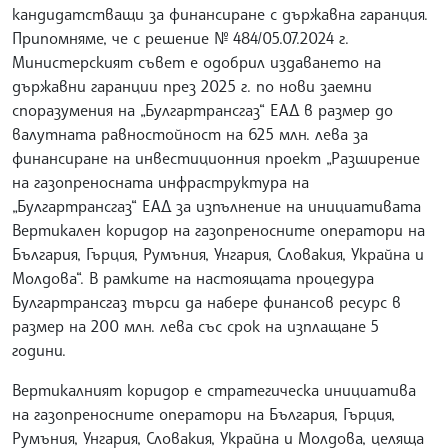
кандидатстващи за финансиране с държавна гаранция.
Припомняме, че с решение № 484/05.07.2024 г.
Министерският съвет e одобрил издаването на
държавни гаранции през 2025 г. по нови заемни
споразумения на „Булгартрансгаз“ ЕАД в размер до
валутната равностойност на 625 млн. лева за
финансиране на инвестиционния проект „Разширение
на газопреносната инфраструктура на
„Булгартрансгаз“ ЕАД за изпълнение на инициативата
Вертикален коридор на газопреносните оператори на
България, Гърция, Румъния, Унгария, Словакия, Украйна и
Молдова“. В рамките на настоящата процедура
Булгартрансгаз търси да набере финансов ресурс в
размер на 200 млн. лева със срок на изплащане 5
години.
Вертикалният коридор е стратегическа инициатива
на газопреносните оператори на България, Гърция,
Румъния, Унгария, Словакия, Украйна и Молдова, целяща