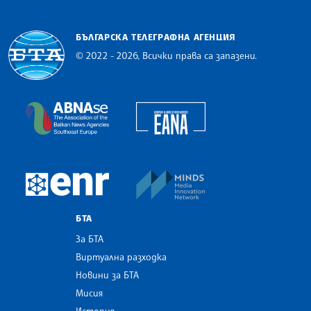
БЪЛГАРСКА ТЕЛЕГРАФНА АГЕНЦИЯ
© 2022 - 2026, Всички права са запазени.
Българска телеграфна агенция
European Alliance of N
The Assocoation of the Balkan News Agencies S
MINDS Media Innovatio
European Newsroom
БТА
За БТА
Виртуална разходка
Новини за БТА
Мисия
История