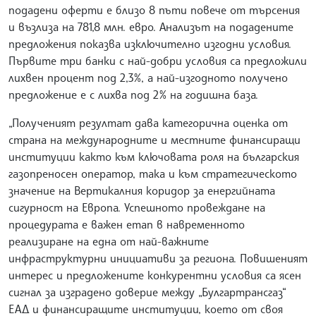
подадени оферти е близо 8 пъти повече от търсения
и възлиза на 781,8 млн. евро. Анализът на подадените
предложения показва изключително изгодни условия.
Първите три банки с най-добри условия са предложили
лихвен процент под 2,3%, а най-изгодното получено
предложение е с лихва под 2% на годишна база.
„Полученият резултат дава категорична оценка от
страна на международните и местните финансиращи
институции както към ключовата роля на българския
газопреносен оператор, така и към стратегическото
значение на Вертикалния коридор за енергийната
сигурност на Европа. Успешното провеждане на
процедурата е важен етап в навременното
реализиране на една от най-важните
инфраструктурни инициативи за региона. Повишеният
интерес и предложените конкурентни условия са ясен
сигнал за изградено доверие между „Булгартрансгаз“
ЕАД и финансиращите институции, което от своя