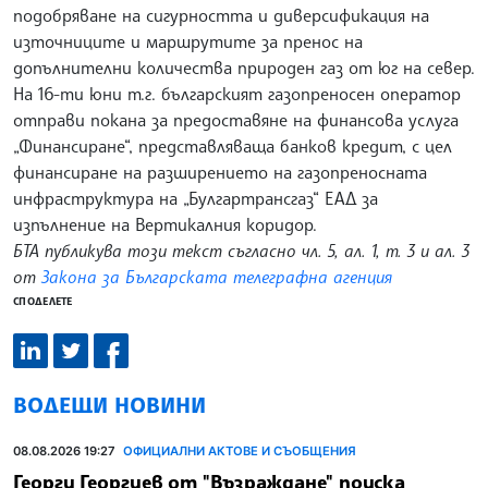
подобряване на сигурността и диверсификация на
източниците и маршрутите за пренос на
допълнителни количества природен газ от юг на север.
На 16-ти юни т.г. българският газопреносен оператор
отправи покана за предоставяне на финансова услуга
„Финансиране“, представляваща банков кредит, с цел
финансиране на разширението на газопреносната
инфраструктура на „Булгартрансгаз“ ЕАД за
изпълнение на Вертикалния коридор.
БТА публикува този текст съгласно чл. 5, ал. 1, т. 3 и ал. 3
от
Закона за Българската телеграфна агенция
СПОДЕЛЕТЕ
ВОДЕЩИ НОВИНИ
08.08.2026 19:27
ОФИЦИАЛНИ АКТОВЕ И СЪОБЩЕНИЯ
Георги Георгиев от "Възраждане" поиска