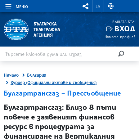
RIGHTMENU.SOCIAL
ВАЛУТНИ КУР
EN
МЕНЮ
ВАШАТА БТА
БЪЛГАРСКА
ВХОД
ТЕЛЕГРАФНА
АГЕНЦИЯ
Нямате профил?
Въведете ключова дума или израз
Търсене
ТЪРСЕН
Начало
България
Куриер (Официални актове и съобщения)
Булгартрансгаз – Прессъобщение
site.bta
Булгартрансгаз: Близо 8 пъти
повече е заявеният финансов
ресурс в процедурата за
финансиране на Вертикалния