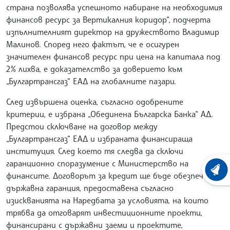
страна позволява успешното набиране на необходимия
финансов ресурс за Вертикалния коридор“, подчерта
изпълнителният директор на дружеството Владимир
Малинов. Според него фактът, че е осигурен
значителен финансов ресурс при цена на капитала под
2% лихва, е доказателство за доверието към
„Булгартрансгаз“ ЕАД на глобалните пазари.
След извършена оценка, съгласно одобрените
критерии, е избрана „Обединена Българска Банка“ АД.
Предстои сключване на договор между
„Булгартрансгаз“ ЕАД и избраната финансираща
институция. След което тя следва да сключи
гаранционно споразумение с Министерство на
ХРОНО
финансите. Договорът за кредит ще бъде обезпечен с
държавна гаранция, предоставена съгласно
изискванията на Наредбата за условията, на които
трябва да отговарят инвестиционните проекти,
финансирани с държавни заеми и проектите,