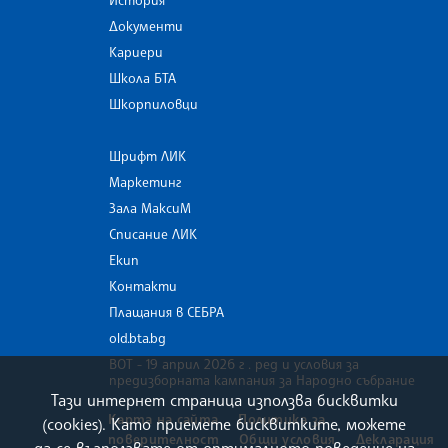
Документи
Кариери
Школа БТА
Шкорпиловци
Шрифт ЛИК
Маркетинг
Зала МаксиМ
Списание ЛИК
Екип
Контакти
Плащания в СЕБРА
old.bta.bg
ВОТ - 19 април 2026 г . ред и условия за
предизборната кампания за Народно събрание
Тази интернет страница използва бисквитки
Карта на сайта
Политика за
(cookies). Като приемете бисквитките, можете
поверителност
Общи условия
Декларация