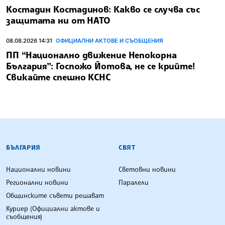
Костадин Костадинов: Какво се случва със
защитата ни от НАТО
08.08.2026 14:31
ОФИЦИАЛНИ АКТОВЕ И СЪОБЩЕНИЯ
ПП “Национално движение Непокорна
България”: Госпожо Йотова, не се крийте!
Свикайте спешно КСНС
БЪЛГАРСКА ТЕЛЕГРАФНА АГЕНЦИЯ
БЪЛГАРИЯ
СВЯТ
Национални новини
Световни новини
Регионални новини
Паралели
Общинските съвети решават
Куриер (Официални актове и
съобщения)