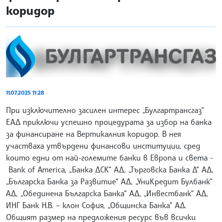
коридор
11.07.2025 11:28
При изключително засилен интерес „Булгартрансгаз“
ЕАД приключи успешно процедурата за избор на банка
за финансиране на Вертикалния коридор. В нея
участваха утвърдени финансови институции, сред
които едни от най-големите банки в Европа и света -
Bank of America, „Банка ДСК“ АД, „Търговска Банка Д“ АД,
„Българска Банка за Развитие“ АД, „УниКредит Булбанк“
АД, „Обединена Българска Банка“ АД, „Инвестбанк“ АД,
ИНГ Банк Н.В. – клон София, „Общинска Банка“ АД.
Общият размер на предложения ресурс във всички