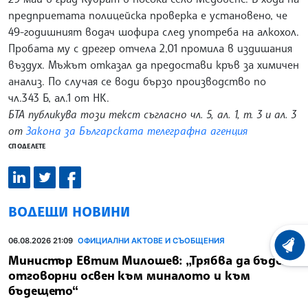
предприетата полицейска проверка е установено, че
49-годишният водач шофира след употреба на алкохол.
Пробата му с дрегер отчела 2,01 промила в издишания
въздух. Мъжът отказал да предостави кръв за химичен
анализ. По случая се води бързо производство по
чл.343 Б, ал.1 от НК.
БТА публикува този текст съгласно чл. 5, ал. 1, т. 3 и ал. 3
от
Закона за Българската телеграфна агенция
СПОДЕЛЕТЕ
ВОДЕЩИ НОВИНИ
06.08.2026 21:09
ОФИЦИАЛНИ АКТОВЕ И СЪОБЩЕНИЯ
ХРОНО
Министър Евтим Милошев: „Трябва да бъдем
отговорни освен към миналото и към
бъдещето“