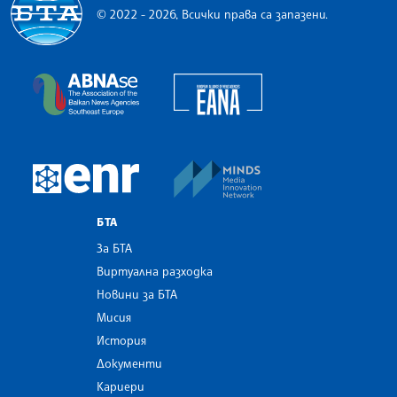
© 2022 - 2026, Всички права са запазени.
Българска телеграфна агенция
European Alliance of N
The Assocoation of the Balkan News Agencies S
MINDS Media Innovatio
European Newsroom
БТА
За БТА
Виртуална разходка
Новини за БТА
Мисия
История
Документи
Кариери