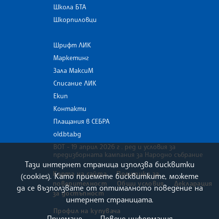
Школа БТА
Шкорпиловци
Шрифт ЛИК
Маркетинг
Зала МаксиМ
Списание ЛИК
Екип
Контакти
Плащания в СЕБРА
old.bta.bg
ВОТ - 19 април 2026 г . ред и условия за
предизборната кампания за Народно събрание
Тази интернет страница използва бисквитки
Карта на сайта
Политика за
(cookies). Като приемете бисквитките, можете
поверителност
Общи условия
Декларация
да се възползвате от оптималното поведение на
за достъпност
интернет страницата.
Профил на купувача
Приемане
Повече информация