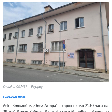
Снимка: ОДМВР – Разград
30.05.2025 09:23
Лек автомобил „Опел Астра“ е спрян около 21.30 часа на
29 май в град Кубрат в посока село Медовене. В хода на