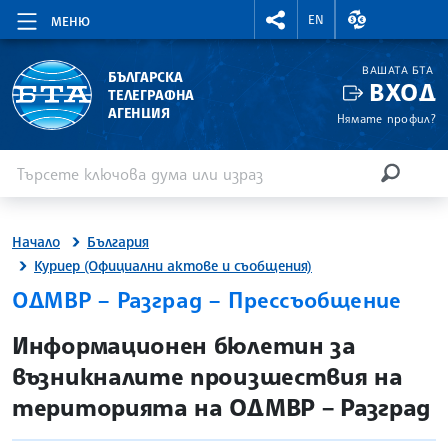
RIGHTMENU.SOCIAL
ВАЛУТНИ КУР
EN
МЕНЮ
ВАШАТА БТА
БЪЛГАРСКА
ВХОД
ТЕЛЕГРАФНА
АГЕНЦИЯ
Нямате профил?
Въведете ключова дума или израз
Търсене
ТЪРСЕН
Начало
България
Куриер (Официални актове и съобщения)
ОДМВР – Разград – Прессъобщение
site.bta
Информационен бюлетин за
възникналите произшествия на
територията на ОДМВР – Разград