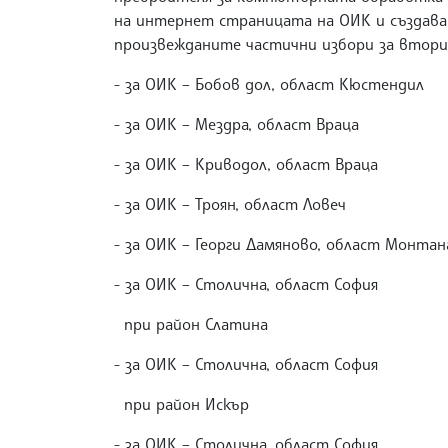
на интернет страницата на ОИК и създава
произвежданите частични избори за втори 
- за ОИК – Бобов дол, област Кюсте
- за ОИК – Мездра, област Враца -
- за ОИК – Криводол, област Враца -
- за ОИК – Троян, област Ловеч - 
- за ОИК – Георги Дамяново, област Монтан
- за ОИК – Столична, област София
при район Слатина - 577
- за ОИК – Столична, област София
при район Искър - 5174
- за ОИК – Столична, област София