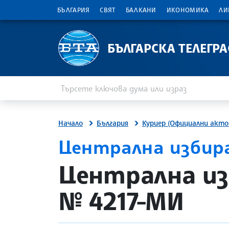
БЪЛГАРИЯ
СВЯТ
БАЛКАНИ
ИКОНОМИКА
ЛИ
БЪЛГАРСКА ТЕЛЕГР
Въведете ключова дума или израз
Търсене
Начало
България
Куриер (Официални акто
Централна избир
site.bta
Централна из
№ 4217-МИ