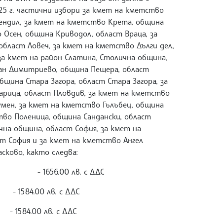
5 г. частични избори за кмет на кметство
ендил, за кмет на кметство Крета, община
 Осен, община Криводол, област Враца, за
област Ловеч, за кмет на кметство Дълги дел,
за кмет на район Слатина, Столична община,
ан Димитриево, община Пещера, област
бщина Стара Загора, област Стара Загора, за
рица, област Пловдив, за кмет на кметство
мен, за кмет на кметство Гълъбец, община
тво Поленица, община Сандански, област
чна община, област София, за кмет на
т София и за кмет на кметство Ангел
сково, както следва:
дил - 1656.00 лв. с ДДС
1584.00 лв. с ДДС
1584.00 лв. с ДДС