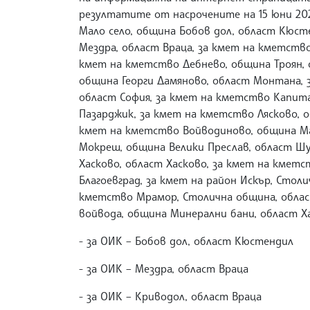
резултатите от насрочените на 15 юни 202
Мало село, община Бобов дол, област Кюст
Мездра, област Враца, за кмет на кметство
кмет на кметство Дебнево, община Троян, 
община Георги Дамяново, област Монтана, 
област София, за кмет на кметство Капит
Пазарджик, за кмет на кметство Лясково, о
кмет на кметство Войводиново, община Ма
Мокреш, община Велики Преслав, област Шу
Хасково, област Хасково, за кмет на кметс
Благоевград, за кмет на район Искър, Столи
кметство Мрамор, Столична община, облас
войвода, община Минерални бани, област Ха
- за ОИК – Бобов дол, област Кюстен
- за ОИК – Мездра, област Враца - 
- за ОИК – Криводол, област Враца - 