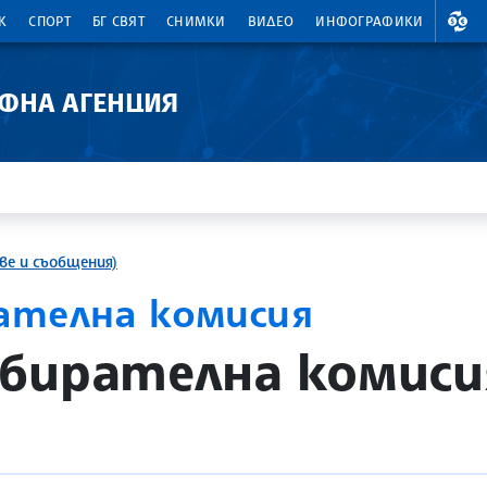
ВАЛ
К
СПОРТ
БГ СВЯТ
СНИМКИ
ВИДЕО
ИНФОГРАФИКИ
АФНА АГЕНЦИЯ
ве и съобщения)
ателна комисия
бирателна комиси