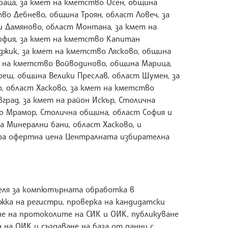
раца, за кмет на кметство Осен, община
во Дебнево, община Троян, област Ловеч, за
и Дамяново, област Монтана, за кмет на
офия, за кмет на кметство Капитан
джик, за кмет на кметство Лясково, община
ет на кметство Войводиново, община Марица,
еш, община Велики Преслав, област Шумен, за
, област Хасково, за кмет на кметство
вград, за кмет на район Искър, Столична
о Мрамор, Столична община, област София и
а Минерални бани, област Хасково, и
ра офертна цена Централната избирателна
теля за компютърната обработка в
жка на регистри, проверка на кандидатски
ане на протоколите на СИК и ОИК, публикуване
на ОИК и създаване на база от данни с