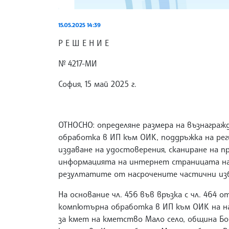
15.05.2025 14:39
Р Е Ш Е Н И Е
№ 4217-МИ
София, 15 май 2025 г.
ОТНОСНО: определяне размера на възнагра
обработка в ИП към ОИК, поддръжка на рег
издаване на удостоверения, сканиране на 
информацията на интернет страницата на 
резултатите от насрочените частични избо
На основание чл. 456 във връзка с чл. 464 от
компютърна обработка в ИП към ОИК на нас
за кмет на кметство Мало село, община Бо