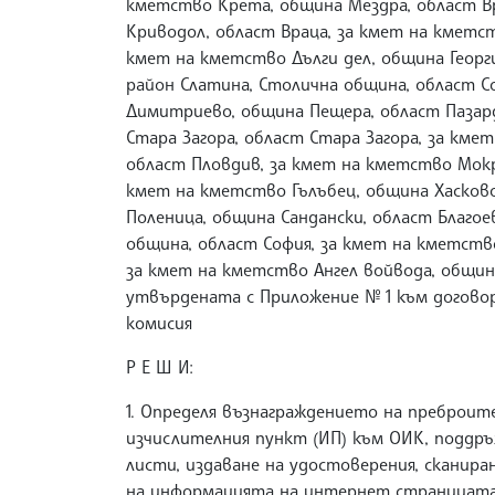
кметство Крета, община Мездра, област В
Криводол, област Враца, за кмет на кметст
кмет на кметство Дълги дел, община Георг
район Слатина, Столична община, област С
Димитриево, община Пещера, област Пазар
Стара Загора, област Стара Загора, за км
област Пловдив, за кмет на кметство Мокр
кмет на кметство Гълъбец, община Хасково
Поленица, община Сандански, област Благое
община, област София, за кмет на кметств
за кмет на кметство Ангел войвода, общин
утвърдената с Приложение № 1 към догово
комисия
Р Е Ш И:
1. Определя възнаграждението на преброи
изчислителния пункт (ИП) към ОИК, поддръ
листи, издаване на удостоверения, сканир
на информацията на интернет страницата 