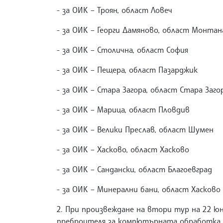
- за ОИК – Троян, област Ловеч - 
- за ОИК – Георги Дамяново, област Монтана
- за ОИК – Столична, област София
- за ОИК – Пещера, област Пазарджи
- за ОИК – Стара Загора, област Стара Заго
- за ОИК – Марица, област Пловди
- за ОИК – Велики Преслав, област Шумен 
- за ОИК – Хасково, област Хасково - 
- за ОИК – Сандански, област Благоевград
- за ОИК – Минерални бани, област Хасково
2. При произвеждане на втори тур на 22 юн
преброителя за компютърната обработка 