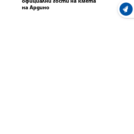
официални гости на кмета
на Ардино
ХРОНО