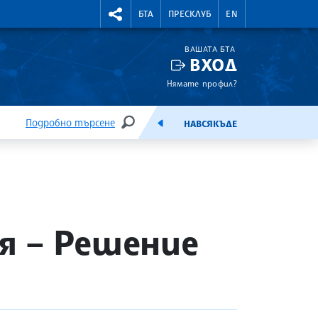
УТНИ КУРСОВЕ
RIGHTMENU.SOCIAL
БТА
ПРЕСКЛУБ
EN
ВАШАТА БТА
ВХОД
Нямате профил?
Подробно търсене
НАВСЯКЪДЕ
ТЪРСЕНЕ
ЕМИСИЯ
я – Решение