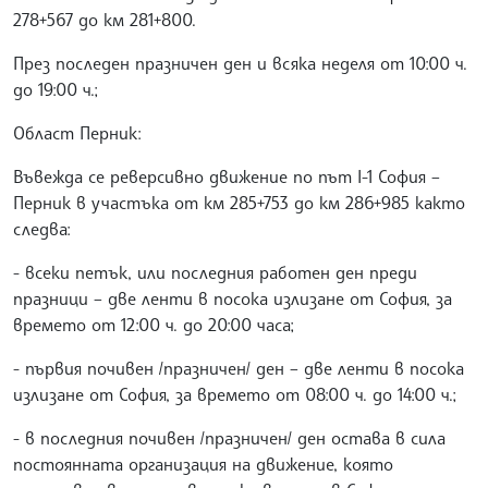
278+567 до км 281+800.
През последен празничен ден и всяка неделя от 10:00 ч.
до 19:00 ч.;
Област Перник:
Въвежда се реверсивно движение по път I-1 София –
Перник в участъка от км 285+753 до км 286+985 както
следва:
- всеки петък, или последния работен ден преди
празници – две ленти в посока излизане от София, за
времето от 12:00 ч. до 20:00 часа;
- първия почивен /празничен/ ден – две ленти в посока
излизане от София, за времето от 08:00 ч. до 14:00 ч.;
- в последния почивен /празничен/ ден остава в сила
постоянната организация на движение, която