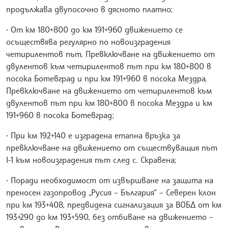
продължава двупосочно в дясното платно;
• От км 180+800 до км 191+960 движението се
осъществява регулярно по новоизградения
четирилентов път. Превключване на движението от
двулентов към четирилентов път при км 180+800 в
посока Ботевград и при км 191+960 в посока Мездра.
Превключване на движението от четирилентов към
двулентов път при км 180+800 в посока Мездра и км
191+960 в посока Ботевград;
• При км 192+140 е изградена етапна връзка за
превключване на движението от съществуващия път
I-1 към новоизградения път след с. Скравена;
• Поради необходимост от извършване на защита на
преносен газопровод „Русия – България“ – Северен клон
при км 193+408, предвидена сигнализация за ВОБД от км
193+290 до км 193+590, без отбиване на движението –