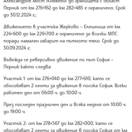
Александров мост /Княжево/ до границата с област
Перник от км 276+162 до км 282+485 е ограничено. Срок
до 30.12.2024 г.;
Движението в участъка Жерково – Елешница от км
224+600 до км 229+700 е ограничено за всички МПС
поради намален габарит на пътното тяло. Срок до
30.09.2024 г;
Въвежда се реверсивно движение по път София –
Перник както следва:
Участък 1: от км 276+040 до км 277+610, като се
обособяват 2 ленти за движение в посока София. Всеки
работен ден от 06:00 ч. до 10:00 ч.
През последен празничен ден и всяка неделя от 10:00 ч.
до 19:00 ч.
Участък 2: от км 278+567 до км 282+000, като се
обособяват 2 ленти за движение в посока София от км