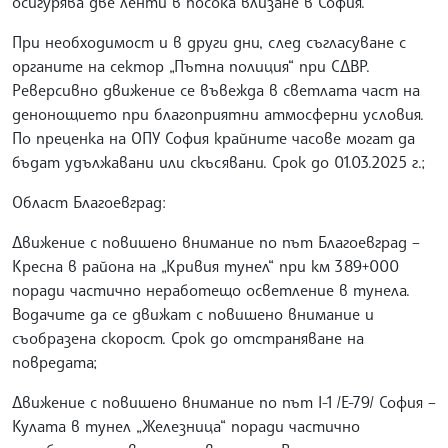
осигурява две ленти в посока влизане в София.
При необходимост и в други дни, след съгласуване с
органите на сектор „Пътна полиция“ при СДВР.
Реверсивно движение се въвежда в светлата част на
денонощието при благоприятни атмосферни условия.
По преценка на ОПУ София крайните часове могат да
бъдат удължавани или скъсявани. Срок до 01.03.2025 г.;
Област Благоевград:
Движение с повишено внимание по път Благоевград –
Кресна в района на „Кривия тунел“ при км 389+000
поради частично неработещо осветление в тунела.
Водачите да се движат с повишено внимание и
съобразена скорост. Срок до отстраняване на
повредата;
Движение с повишено внимание по път I-1 /Е-79/ София –
Кулата в тунел „Железница“ поради частично