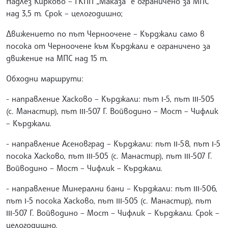
Надлез Кирково – ГКПП „Маказа“ е ограничено за МПС
над 3,5 т. Срок – целогодишно;
Движението по път Черноочене – Кърджали само в
посока от Черноочене към Кърджали е ограничено за
движение на МПС над 15 т.
Обходни маршрути:
- направление Хасково – Кърджали: път І-5, път ІІІ-505
(с. Манастир), път ІІІ-507 Г. Войводино – Мост – Чифлик
– Кърджали.
- направление Асеновград – Кърджали: път ІІ-58, път І-5
посока Хасково, път ІІІ-505 (с. Манастир), път ІІІ-507 Г.
Войводино – Мост – Чифлик – Кърджали.
- направление Минерални бани – Кърджали: път ІІІ-506,
път І-5 посока Хасково, път ІІІ-505 (с. Манастир), път
ІІІ-507 Г. Войводино – Мост – Чифлик – Кърджали. Срок –
целогодишно.