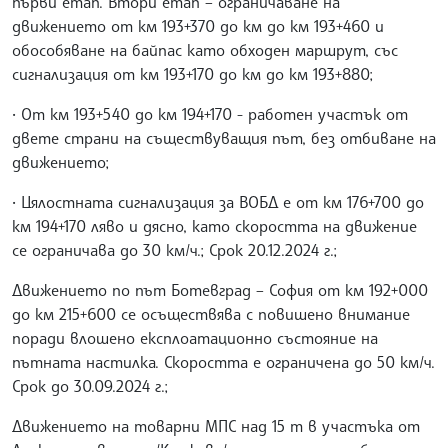
първи етап. Втори етап – ограничаване на
движението от км 193+370 до км до км 193+460 и
обособяване на байпас като обходен маршрут, със
сигнализация от км 193+170 до км до км 193+880;
• От км 193+540 до км 194+170 - работен участък от
двете страни на съществуващия път, без отбиване на
движението;
• Цялостната сигнализация за ВОБД е от км 176+700 до
км 194+170 ляво и дясно, като скоростта на движение
се ограничава до 30 км/ч.; Срок 20.12.2024 г.;
Движението по път Ботевград – София от км 192+000
до км 215+600 се осъществява с повишено внимание
поради влошено експлоатационно състояние на
пътната настилка. Скоростта е ограничена до 50 км/ч.
Срок до 30.09.2024 г.;
Движението на товарни МПС над 15 т в участъка от