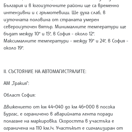
България и в югоизточните райони ще са временно
интензивни и с гръмотевици. Ще духа слаб, в
източната половина от страната умерен
североизточен вятър. Минималните температури ще
бъдат между 10° и 15°, в София - около 12°.
Максималните температури - между 19° и 24°, в София -
около 19°.
II. СЪСТОЯНИЕ НА АВТОМАГИСТРАЛИТЕ:
АМ „Тракия“:
Област София:
Движението от км 44+040 до км 46+000 в посока
Бургас, е ограничено в аварийната лента поради
полагане на маркировка. Скоростта в участъка е
ограничена на 110 км./ч. Участъкът е сигнализиран от