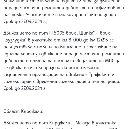
внимание и стесняване на едната лента за движение
поради частични ремонтни дейности на асфалтовата
настилка. Участъкът е сигнализиран с пътни знаци.
Срок до 27.09.2024 г.;
Движението по път III-5005 връх ,,Шипка'' – връх
,,Бузлуджа“ в участъка от км 8+000 до км 12+213 се
осъществява с повишено внимание и стесняване на
едната лента за движение поради частични ремонтни
дейности по пътната настилка. Водачите на МПС да
се движат със съобразена скорост съгласно
създадената организация на движение. Трафикът е
сигнализиран с временна сигнализация и пътни знаци.
Срок до 27.09.2024 г
Област Кърджали:
Движението по път Кърджали – Маказа в участъка