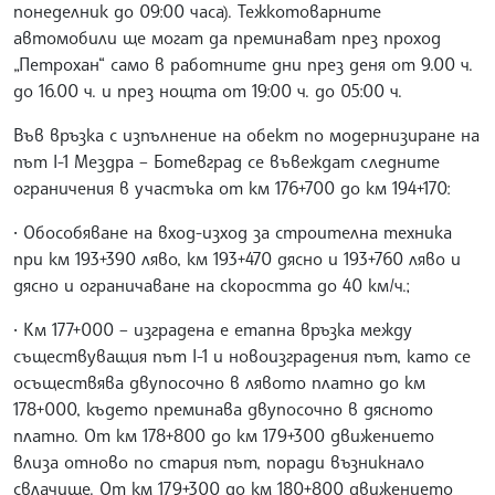
понеделник до 09:00 часа). Тежкотоварните
автомобили ще могат да преминават през проход
„Петрохан“ само в работните дни през деня от 9.00 ч.
до 16.00 ч. и през нощта от 19:00 ч. до 05:00 ч.
Във връзка с изпълнение на обект по модернизиране на
път I-1 Мездра – Ботевград се въвеждат следните
ограничения в участъка от км 176+700 до км 194+170:
• Обособяване на вход-изход за строителна техника
при км 193+390 ляво, км 193+470 дясно и 193+760 ляво и
дясно и ограничаване на скоростта до 40 км/ч.;
• Км 177+000 – изградена е етапна връзка между
съществуващия път I-1 и новоизградения път, като се
осъществява двупосочно в лявото платно до км
178+000, където преминава двупосочно в дясното
платно. От км 178+800 до км 179+300 движението
влиза отново по стария път, поради възникнало
свлачище. От км 179+300 до км 180+800 движението