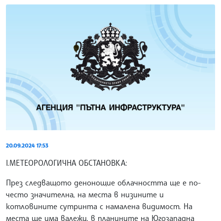
20.09.2024 17:53
I.МЕТЕОРОЛОГИЧНА ОБСТАНОВКА:
През следващото денонощие облачността ще е по-
често значителна, на места в низините и
котловините сутринта с намалена видимост. На
места ще има валежи, в планините на Югозападна