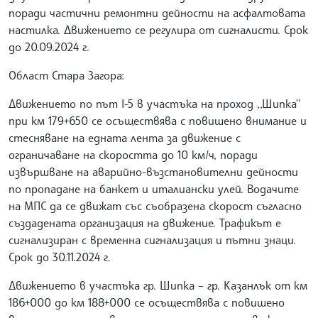
поради частични ремонтни дейности на асфалтовата
настилка. Движението се регулира от сигналисти. Срок
до 20.09.2024 г.
Област Стара Загора:
Движението по път I-5 в участъка на проход ,,Шипка''
при км 179+650 се осъществява с повишено внимание и
стесняване на едната лента за движение с
ограничаване на скоростта до 10 км/ч, поради
извършване на аварийно-възстановителни дейности
по пропадане на банкет и италиански улей. Водачите
на МПС да се движат със съобразена скорост съгласно
създадената организация на движение. Трафикът е
сигнализиран с временна сигнализация и пътни знаци.
Срок до 30.11.2024 г.
Движението в участъка гр. Шипка – гр. Казанлък от км
186+000 до км 188+000 се осъществява с повишено