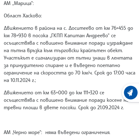
АМ „Марица“:
Област Хасково:
Движението в района на с. Доситеево от км 76+455 до
км 78+930 в посока „ГКПП Капитан Андреево“ се
осъществява с повишено внимание поради изграждане
на пътна връзка към търговски крайпътен обект.
Участъкът е сигнализиран от пътни знаци в лентата
за принудително спиране и е въведено поетапно
ограничение на скоростта до 70 км/ч. Срок до 17:00 часа
на 10.11.2024 г.;
Движението от км 63+000 до км 111+320 се
ХРОНО
осъществява с повишено внимание поради косене на
тревни площи в двете посоки. Срок до 21.09.2024 г.
АМ „Черно море“: няма въведени ограничения.