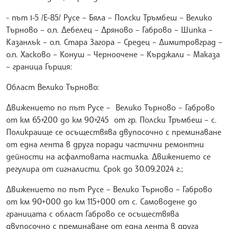
- път І-5 /Е-85/ Русе – Бяла – Полски Тръмбеш – Велико
Търново – о.п. Дебелец – Дряново – Габрово – Шипка –
Казанлък – о.п. Стара Загора – Средец – Димитровград –
о.п. Хасково – Конуш – Черноочене – Кърджали – Маказа
– граница Гърция:
Област Велико Търново:
Движението по път Русе – Велико Търново – Габрово
от км 65+200 до км 90+245 от гр. Полски Тръмбеш – с.
Поликраище се осъществява двупосочно с преминаване
от една лента в друга поради частични ремонтни
дейности на асфалтовата настилка. Движението се
регулира от сигналисти. Срок до 30.09.2024 г.;
Движението по път Русе – Велико Търново – Габрово
от км 90+000 до км 115+000 от с. Самоводене до
границата с област Габрово се осъществява
двупосочно с преминаване от една лента в друга