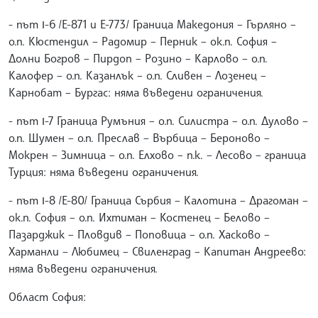
- път І-6 /Е-871 и Е-773/ Граница Македония – Гърляно –
о.п. Кюстендил – Радомир – Перник – ок.п. София –
Долни Богров – Пирдоп – Розино – Карлово – о.п.
Калофер – о.п. Казанлък – о.п. Сливен – Лозенец –
Карнобат – Бургас: няма въведени ограничения.
- път І-7 Граница Румъния – о.п. Силистра – о.п. Дулово –
о.п. Шумен – о.п. Преслав – Върбица – Бероново –
Мокрен – Зимница – о.п. Елхово – п.к. – Лесово – граница
Турция: няма въведени ограничения.
- път І-8 /Е-80/ Граница Сърбия – Калотина – Драгоман –
ок.п. София – о.п. Ихтиман – Костенец – Белово –
Пазарджик – Пловдив – Поповица – о.п. Хасково –
Харманли – Любимец – Свиленград – Капитан Андреево:
няма въведени ограничения.
Област София: