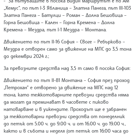
- За пътуващите в посока Видин маршрутът е по АМ
„Хемус“, по път I-3 Ябланица – Златна Панега, път III-103
Златна Панега – Батулци – Роман – Долна Бешовица –
Горна Бешовица – Кален – Горна Кремена – Долна
Кремена – Мездра, път I-1 Мездра – Монтана.
Движението по път II-16 София – Своге – Ребърково –
Мездра е отворен само за движение на МПС до 3,5 тона
до декември 2024 г.;
За превозните средства над 3,5 т само в посока София:
Движението по път II-81 Монтана – София през проход
„Петрохан“ е отворено за движение на МПС над 12
тона, като тежкотоварните превозни средства няма
да могат да преминават в часовете с пиково
натоварване и в уикендите. Проходът ще е забранен
за тежкотоварни превозни средства от понеделник
до петък от 5.00 ч. до 9.00 ч. и от 16.00 ч. до 19.00 ч.,
както и в събота и неделя (от петък от 16:00 часа до