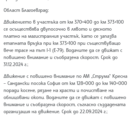
Област Благоевград:
Движението в участъка от км 370+400 до км 373+100
се осъществява двупосочно в лявото и дясното
платно на магистралния участък, като се запазва
етапната връзка при км 373+100 при съществуващо
вече трасе на път I-1 (Е-79). Водачите да се движат с
повишено внимание и съобразена скорост. Срок до
31.12.2024 г.;
Движение с повишено внимание по АМ „Струма“ Кресна
– Сандански посока София от км 128+000 до км 140+000
поради косене, рязане на храсти и почистване на
облицовани окопи. Водачите да се движат с повишено
внимание и съобразена скорост, съгласно създадената
организация на движение. Срок до 22.09.2024 г.;