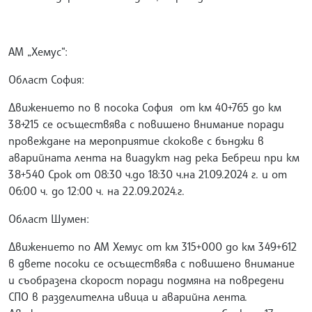
АМ „Хемус“:
Област София:
Движението по в посока София от км 40+765 до км
38+215 се осъществява с повишено внимание поради
провеждане на мероприятие скокове с бънджи в
аварийната лента на виадукт над река Бебреш при км
38+540 Срок от 08:30 ч.до 18:30 ч.на 21.09.2024 г. и от
06:00 ч. до 12:00 ч. на 22.09.2024.г.
Област Шумен:
Движението по АМ Хемус от км 315+000 до км 349+612
в двете посоки се осъществява с повишено внимание
и съобразена скорост поради подмяна на повредени
СПО в разделителна ивица и аварийна лента.