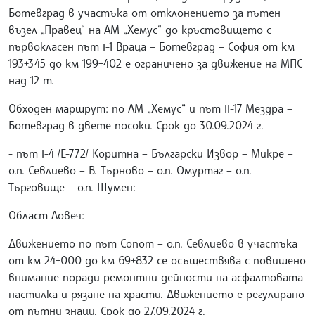
Ботевград в участъка от отклонението за пътен
възел „Правец“ на АМ „Хемус“ до кръстовището с
първокласен път І-1 Враца – Ботевград – София от км
193+345 до км 199+402 е ограничено за движение на МПС
над 12 т.
Обходен маршрут: по АМ „Хемус“ и път ІІ-17 Мездра –
Ботевград в двете посоки. Срок до 30.09.2024 г.
- път І-4 /Е-772/ Коритна – Български Извор – Микре –
о.п. Севлиево – В. Търново – о.п. Омуртаг – о.п.
Търговище – о.п. Шумен:
Област Ловеч:
Движението по път Сопот – о.п. Севлиево в участъка
от км 24+000 до км 69+832 се осъществява с повишено
внимание поради ремонтни дейности на асфалтовата
настилка и рязане на храсти. Движението е регулирано
от пътни знаци. Срок до 27.09.2024 г.