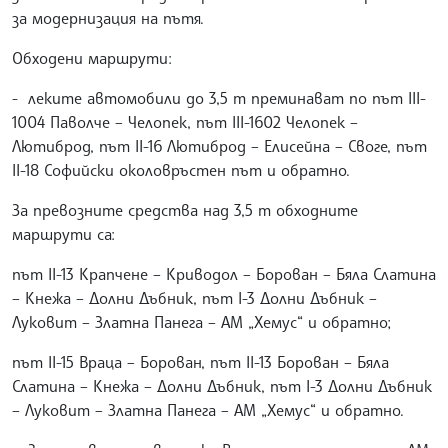
за модернизация на пътя.
Обходени маршрути:
- леките автомобили до 3,5 т преминават по път III-
1004 Паволче – Челопек, път III-1602 Челопек –
Лютиброд, път II-16 Лютиброд – Елисейна – Своге, път
II-18 Софийски околовръстен път и обратно.
За превозните средства над 3,5 т обходните
маршрути са:
път II-13 Крапчене – Криводол – Борован – Бяла Слатина
– Кнежа – Долни Дъбник, път I-3 Долни Дъбник –
Луковит – Златна Панега – АМ „Хемус“ и обратно;
път II-15 Враца – Борован, път II-13 Борован – Бяла
Слатина – Кнежа – Долни Дъбник, път I-3 Долни Дъбник
– Луковит – Златна Панега – АМ „Хемус“ и обратно.