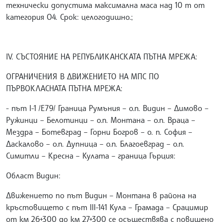
технически допустима максимална маса над 10 т от
категория О4. Срок: целогодишно.;
IV. СЪСТОЯНИЕ НА РЕПУБЛИКАНСКАТА ПЪТНА МРЕЖА:
ОГРАНИЧЕНИЯ В ДВИЖЕНИЕТО НА МПС ПО
ПЪРВОКЛАСНАТА ПЪТНА МРЕЖА:
- път I-1 /Е79/ Граница Румъния – о.п. Видин – Димово –
Ружинци – Белотинци – о.п. Монтана – о.п. Враца –
Мездра – Ботевград – Горни Богров – о. п. София –
Даскалово – о.п. Дупница – о.п. Благоевград – о.п.
Симитли – Кресна – Кулата – граница Гърция:
Област Видин:
Движението по път Видин – Монтана в района на
кръстовището с път III-141 Кула – Грамада – Срацимир
от км 26+300 до км 27+300 се осъществява с повишено