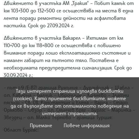
Движението в участъка АМ „Тракия“ – Побит камък от
км 103+300 до 132+500 се осъществява на места в една
лента поради ремонтни дейности на асфалтовата
настилка. Срок до 27.09.2024 г.
Движението в участъка Вакарел – Ихтиман от км
110+700 до км 118+800 се осъществява с повишено
внимание поради лошо експлоатационно състояние и
намален габарит на пътното тяло. Поставена е
необходимата предупредителна сигнализация. Срок до
30.09.2024 г.;
- път І-9 /Е-87/ граница Румъния – Дуранкулак – Шабла –
Тази интернет страница използва бисквитки
о.п. Каварна – Балчик – Оброчище – Кранево – Златни
(cookies). Като приемете бисквитките, можете
пясъци – Св. Св. Константин и Елена – Варна – Старо
да се възползвате от оптималното поведение на
Оряхово – Обзор – о.п. Слънчев бряг – Бургас – Маринка –
интернет страницата.
Звездец – о.п. Малко Търново – граница Турция:
Приемане
Повече информация
Област Бургас: