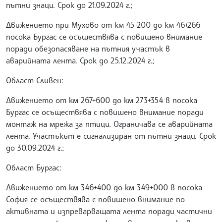
пътни знаци. Срок до 21.09.2024 г.;
Движението при Мухово от км 45+200 до км 46+266
посока Бургас се осъществява с повишено внимание
поради обезопасяване на пътния участък в
аварийната лента. Срок до 25.12.2024 г.;
Област Сливен:
Движението от км 267+600 до км 273+354 в посока
Бургас се осъществява с повишено внимание поради
монтаж на мрежа за птици. Ограничава се аварийната
лента. Участъкът е сигнализиран от пътни знаци. Срок
до 30.09.2024 г.;
Област Бургас:
Движението от км 346+400 до км 349+000 в посока
София се осъществява с повишено внимание по
активната и изпреварващата лента поради частични