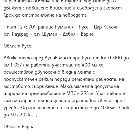
неработещо осветление в тунела. Водачите да се
движат с повишено внимание и съобразена скорост.
Срок до отстраняване на повредата.;
- път І-2 /Е-70/ Граница Румъния – Русе – Цар Калоян –
о.п. Разград – о.п. Шумен – Девня – Варна:
Област Русе:
Движението през Дунав мост при Русе от км 0+000 до
км 1+057 /на работни участъци по 400 м./ се
осъществява двупосочно в една лента с
пропускателен режим поради ремонтни дейности на
мостовото съоръжение. Максималната допустима
ширина на преминаващите МПС е 2.75 м. Участъкът е
сигнализиран с пътни знаци и адаптивна светофарна
уредба. Ограничението на скоростта е до 40 км/ч. Срок
до 31.12.2024 г. ;
Област Варна: