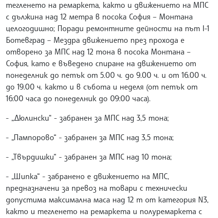
тегленето на ремаркета, както и движението на МПС
с дължина над 12 метра в посока София – Монтана
целогодишно; Поради ремонтните дейности на път I-1
Ботевград – Мездра движението през прохода е
отворено за МПС над 12 тона в посока Монтана –
София, като е въведено спиране на движението от
понеделник до петък от 5.00 ч. до 9.00 ч. и от 16.00 ч.
до 19.00 ч. както и в събота и неделя (от петък от
16:00 часа до понеделник до 09:00 часа).
- „Дюлински“ - забранен за МПС над 3,5 тона;
- „Пампорово“ - забранен за МПС над 3,5 тона;
- „Твърдишки“ - забранен за МПС над 10 тона;
- „Шипка“ - забранено е движението на МПС,
предназначени за превоз на товари с технически
допустима максимална маса над 12 т от категория N3,
както и тегленето на ремаркета и полуремаркета с