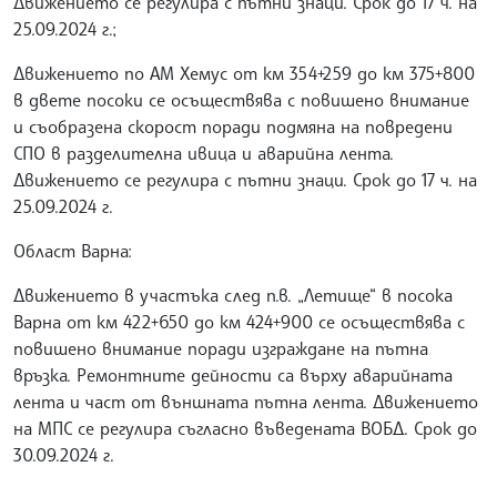
Движението се регулира с пътни знаци. Срок до 17 ч. на
25.09.2024 г.;
Движението по АМ Хемус от км 354+259 до км 375+800
в двете посоки се осъществява с повишено внимание
и съобразена скорост поради подмяна на повредени
СПО в разделителна ивица и аварийна лента.
Движението се регулира с пътни знаци. Срок до 17 ч. на
25.09.2024 г.
Област Варна:
Движението в участъка след п.в. „Летище“ в посока
Варна от км 422+650 до км 424+900 се осъществява с
повишено внимание поради изграждане на пътна
връзка. Ремонтните дейности са върху аварийната
лента и част от външната пътна лента. Движението
на МПС се регулира съгласно въведената ВОБД. Срок до
30.09.2024 г.