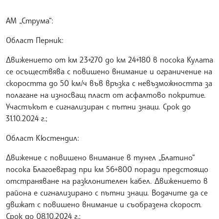
АМ „Струма“:
Област Перник:
Движението от км 23+270 до км 24+180 в посока Кулата
се осъществява с повишено внимание и ограничение на
скоростта до 50 км/ч във връзка с невъзможността за
полагане на износващ пласт от асфалтово покритие.
Участъкът е сигнализиран с пътни знаци. Срок до
31.10.2024 г.;
Област Кюстендил:
Движение с повишено внимание в тунел „Блатино“
посока Благоевград при км 56+800 поради предстоящо
отстраняване на разклонителен кабел. Движението в
района е сигнализирано с пътни знаци. Водачите да се
движат с повишено внимание и съобразена скорост.
Срок до 08.10.2024 г.;