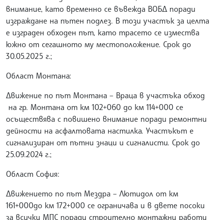
внимание, като временно се въвежда ВОБД поради
изграждане на пътен подлез. В този участък за целта
е изграден обходен път, като трасето се измества
южно от сегашното му местоположение. Срок до
30.05.2025 г.;
Област Монтана:
Движение по път Монтана – Враца в участъка обход
на гр. Монтана от км 102+060 до км 114+000 се
осъществява с повишено внимание поради ремонтни
дейности на асфалтовата настилка. Участъкът е
сигнализиран от пътни знаци и сигналисти. Срок до
25.09.2024 г.;
Област София:
Движението по път Мездра – Лютидол от км
161+000до км 172+000 се ограничава и в двете посоки
за всички МПС поради строително монтажни работи