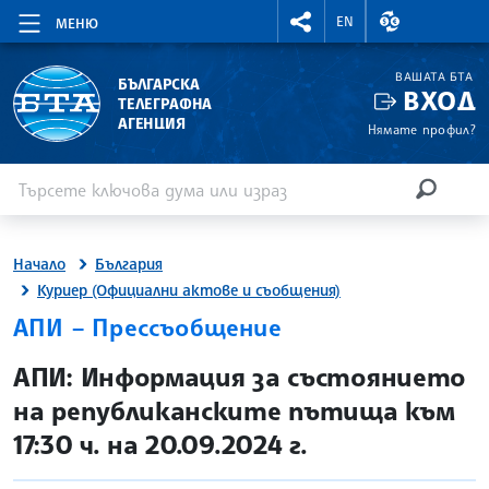
RIGHTMENU.SOCIAL
ВАЛУТНИ КУР
EN
МЕНЮ
ВАШАТА БТА
БЪЛГАРСКА
ВХОД
ТЕЛЕГРАФНА
АГЕНЦИЯ
Нямате профил?
Въведете ключова дума или израз
Търсене
ТЪРСЕН
Начало
България
Куриер (Официални актове и съобщения)
АПИ – Прессъобщение
site.bta
АПИ: Информация за състоянието
на републиканските пътища към
17:30 ч. на 20.09.2024 г.