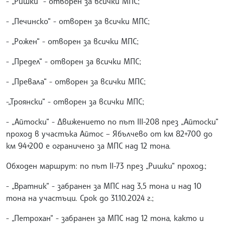
- „Ришки“ - отворен за всички МПС;
- „Печинско“ - отворен за всички МПС;
- „Рожен“ - отворен за всички МПС;
- „Предел“ - отворен за всички МПС;
- „Превала“ - отворен за всички МПС;
-„Троянски“ - отворен за всички МПС;
- „Айтоски“ - Движението по път III-208 през „Айтоски“
проход в участъка Айтос – Ябълчево от км 82+700 до
км 94+200 е ограничено за МПС над 12 тона.
Обходен маршрут: по път II-73 през „Ришки“ проход.;
- „Вратник“ - забранен за МПС над 3,5 тона и над 10
тона на участъци. Срок до 31.10.2024 г.;
- „Петрохан“ - забранен за МПС над 12 тона, както и