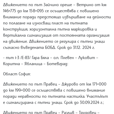
Движението по път Зайчино ореше – Ветрино от км
146+775 до км 158+095 се осъществява с повишено
внимание поради предстоящо извършване на дейности
по полагане на износващ пласт на пътната
конструкция, хоризонтална пътна маркировка и
вертикална сигнализация от постоянната организация
на движение. Движението се регулира с пътни знаци
съгласно въведената БОБД. Срок до 31.12. 2024 г.
- път І-3 /Е-83/ Гара Бяла – о.п. Плевен – Луковит –
Коритна – Ябланица – Ботевград:
Област София:
Движението по път Правец – Джурово от км 171+000
до км 199+000 се осъществява с повишено внимание
поради неравности по пътната настилка. Участъкът
е сигнализирана с пътни знаци. Срок до 30.09.2024 г.;
Движението по път Правец – Разлив – Трудовец –