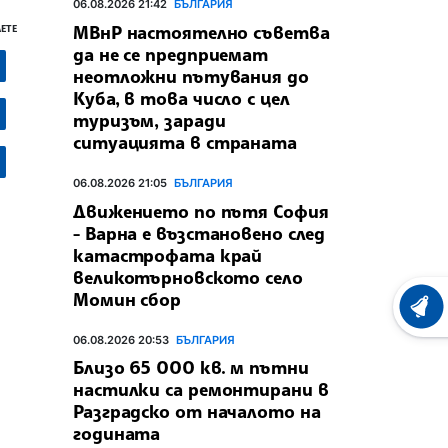
06.08.2026 21:42
БЪЛГАРИЯ
МВнР настоятелно съветва
ЕТЕ
да не се предприемат
неотложни пътувания до
Куба, в това число с цел
туризъм, заради
ситуацията в страната
06.08.2026 21:05
БЪЛГАРИЯ
Движението по пътя София
- Варна е възстановено след
катастрофата край
великотърновското село
Момин сбор
ХРОНО
06.08.2026 20:53
БЪЛГАРИЯ
Близо 65 000 кв. м пътни
настилки са ремонтирани в
Разградско от началото на
годината