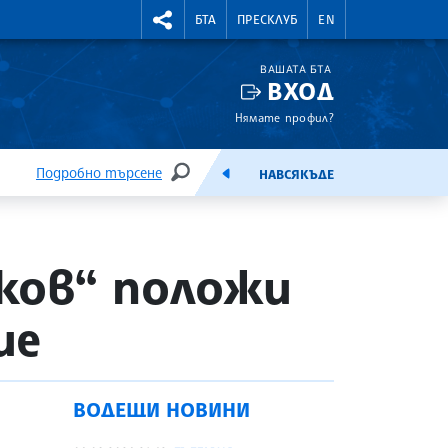
УТНИ КУРСОВЕ
RIGHTMENU.SOCIAL
БТА
ПРЕСКЛУБ
EN
ВАШАТА БТА
ВХОД
Нямате профил?
Подробно търсене
НАВСЯКЪДЕ
ТЪРСЕНЕ
ЕМИСИЯ
ков“ положи
ие
ВОДЕЩИ НОВИНИ