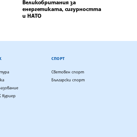
Великобритания за
енергетиката, сигурността
и НАТО
К
СПОРТ
лтура
Световен спорт
ка
Български спорт
разование
 Куриер