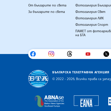
От българите по света
Фотогалерия Българи
За българите по света
Фотогалерия Свят
Фотогалерия ЛИК
Фотогалерия Спорт
ПАМЕТ от фотоархив
на БТА
БЪЛГАРСКА ТЕЛЕГРАФНА АГЕНЦИЯ
© 2022 - 2026, Всички права са запаз
Българска телеграфна агенция
Europe
The Assocoation of the Balkan