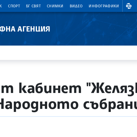
ВАЛ
К
СПОРТ
БГ СВЯТ
СНИМКИ
ВИДЕО
ИНФОГРАФИКИ
АФНА АГЕНЦИЯ
т кабинет "Желяз
Народното събран