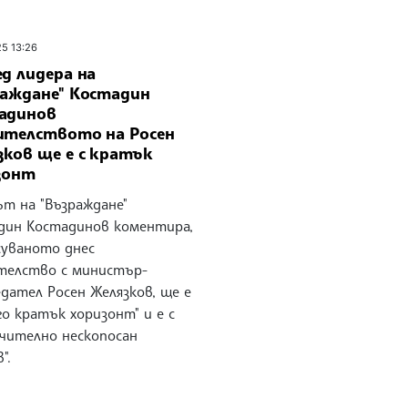
25 13:26
д лидера на
раждане" Костадин
адинов
ителството на Росен
зков ще е с кратък
зонт
ът на "Възраждане"
дин Костадинов коментира,
суваното днес
телство с министър-
дател Росен Желязков, ще е
го кратък хоризонт" и е с
ючително нескопосан
".