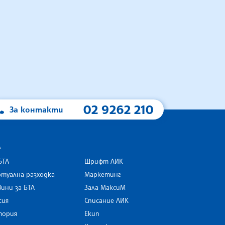
02 9262 210
За контакти
А
БТА
Шрифт ЛИК
туална разходка
Маркетинг
ини за БТА
Зала МаксиМ
rk
сия
Списание ЛИК
тория
Екип