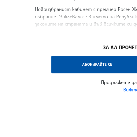
Новоизбраният кабинет с премиер Росен Ж
събрание. "Заклевам се в името на Републи
законите на страната и във всичките си д
народа.
/ВД/
ЗА ДА ПРОЧЕТ
АБОНИРАЙТЕ СЕ
Продължете да
Вижте