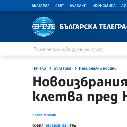
БЪЛГАРИЯ
СВЯТ
БАЛКАНИ
ИКОНОМИКА
ЛИ
БЪЛГАРСКА ТЕЛЕГР
Въведете ключова дума или израз
Търсене
Начало
България
Национални новини
т
site.bta
Новоизбрания
клетва пред 
НЕЛЛИ ЖЕЛЕВА
СОФИЯ,
16.01.2025 11:31
(БТА)