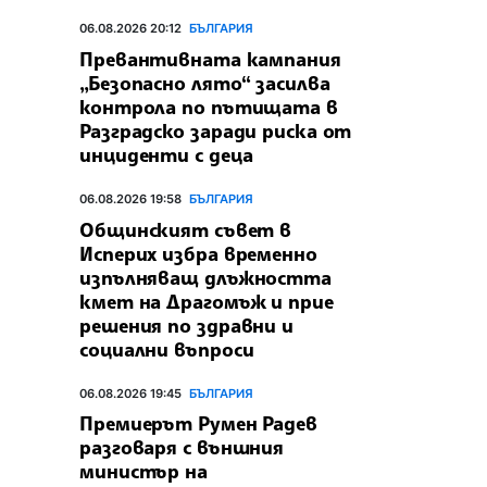
06.08.2026 20:12
БЪЛГАРИЯ
Превантивната кампания
„Безопасно лято“ засилва
контрола по пътищата в
Разградско заради риска от
инциденти с деца
06.08.2026 19:58
БЪЛГАРИЯ
Общинският съвет в
Исперих избра временно
изпълняващ длъжността
кмет на Драгомъж и прие
решения по здравни и
социални въпроси
06.08.2026 19:45
БЪЛГАРИЯ
Премиерът Румен Радев
разговаря с външния
министър на