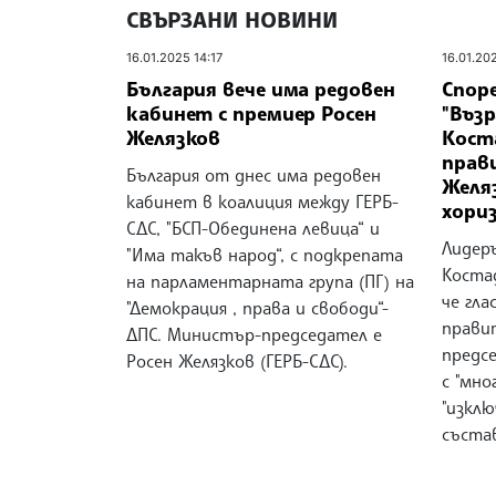
СВЪРЗАНИ НОВИНИ
16.01.2025 14:17
16.01.20
България вече има редовен
Споре
кабинет с премиер Росен
"Въз
Желязков
Кост
прав
България от днес има редовен
Желя
кабинет в коалиция между ГЕРБ-
хори
СДС, "БСП-Обединена левица“ и
Лидер
"Има такъв народ“, с подкрепата
Коста
на парламентарната група (ПГ) на
че гла
"Демокрация , права и свободи“-
прави
ДПС. Министър-председател е
предсе
Росен Желязков (ГЕРБ-СДС).
с "мно
"изкл
състав