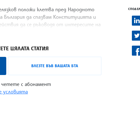
елязков положи клетва пред Народното
СПОДЕЛ
ка България да спазвам Конституцията и
ействия да се ръководя от интересите на
ЕТЕ ЦЯЛАТА СТАТИЯ
ВЛЕЗТЕ ВЪВ ВАШАТА БТА
 четете с абонамент
 условията