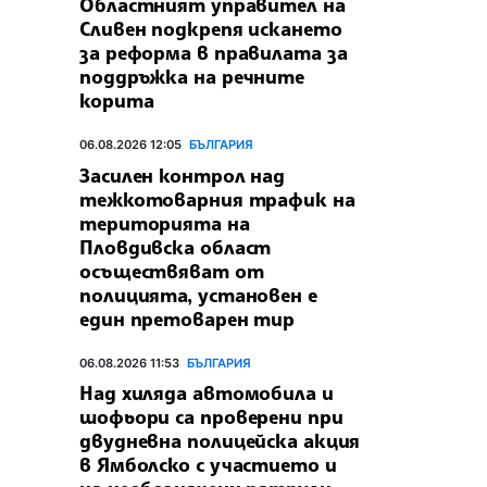
Областният управител на
Сливен подкрепя искането
за реформа в правилата за
поддръжка на речните
корита
06.08.2026 12:05
БЪЛГАРИЯ
Засилен контрол над
тежкотоварния трафик на
територията на
Пловдивска област
осъществяват от
полицията, установен е
един претоварен тир
06.08.2026 11:53
БЪЛГАРИЯ
Над хиляда автомобила и
шофьори са проверени при
двудневна полицейска акция
в Ямболско с участието и