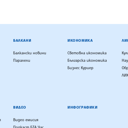
ЕНЦИЯ
БАЛКАНИ
ИКОНОМИКА
ЛИ
Балкански новини
Световна икономика
Ку
Паралели
Българска икономика
Нау
Бизнес Куриер
Об
ЛИК
ВИДЕО
ИНФОГРАФИКИ
я
Видео емисия
Подкаст БТА Час