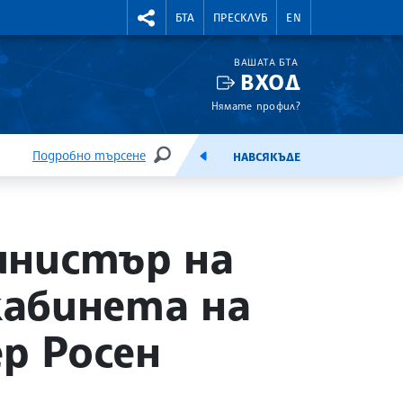
УТНИ КУРСОВЕ
RIGHTMENU.SOCIAL
БТА
ПРЕСКЛУБ
EN
ВАШАТА БТА
ВХОД
Нямате профил?
Подробно търсене
НАВСЯКЪДЕ
ТЪРСЕНЕ
ЕМИСИЯ
инистър на
абинета на
ер Росен