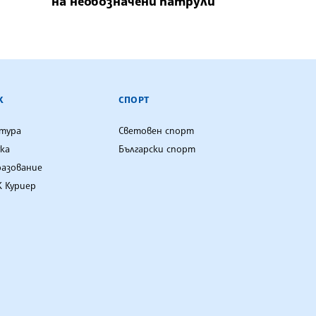
на необозначени патрули
К
СПОРТ
лтура
Световен спорт
ка
Български спорт
разование
 Куриер