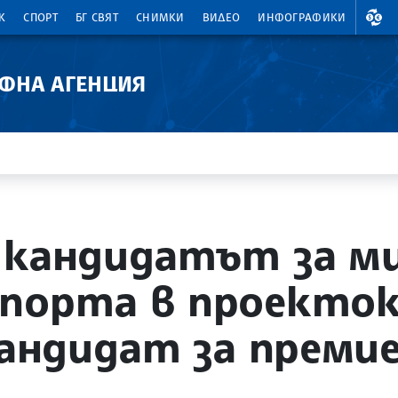
ВАЛ
К
СПОРТ
БГ СВЯТ
СНИМКИ
ВИДЕО
ИНФОГРАФИКИ
АФНА АГЕНЦИЯ
 кандидатът за м
спорта в проекток
кандидат за преми