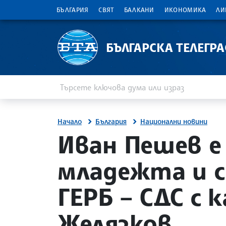
БЪЛГАРИЯ
СВЯТ
БАЛКАНИ
ИКОНОМИКА
ЛИ
БЪЛГАРСКА ТЕЛЕГР
Въведете ключова дума или израз
Търсене
Начало
България
Национални новини
site.bta
Иван Пешев е
младежта и 
ГЕРБ – СДС с 
Желязков