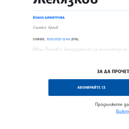
ЙОАНА ДИМИТРОВА
Снимка: Архив
СОФИЯ,
15.01.2025 12:46
(БТА)
Иван Пешев е кандидатът за министър на 
кандидат за премиер Росен Желязков.
/ТНП/
ЗА ДА ПРОЧЕТ
АБОНИРАЙТЕ СЕ
Продължете да
Вижте