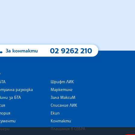
02 9262 210
За контакти
А
БТА
Шрифт ЛИК
туална разходка
Маркетинг
ини за БТА
Зала МаксиМ
rk
сия
Списание ЛИК
тория
Екип
кументи
Контакти
риери
Плащания в СЕБРА