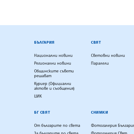
БЪЛГАРСКА ТЕЛЕГРАФНА АГ
БЪЛГАРИЯ
СВЯТ
Национални новини
Световни новини
Регионални новини
Паралели
Общинските съвети
решават
Куриер (Официални
актове и съобщения)
ЦИК
БГ СВЯТ
СНИМКИ
От българите по света
Фотогалерия Българи
За българите по света
Фотогалерия Свят