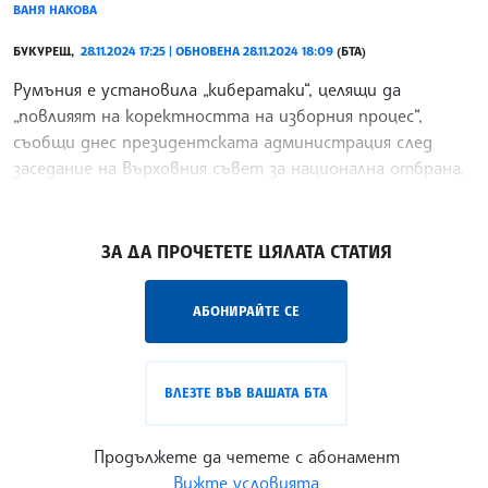
ВАНЯ НАКОВА
БУКУРЕЩ,
28.11.2024 17:25 | ОБНОВЕНА 28.11.2024 18:09
(БТА)
Румъния е установила „кибератаки“, целящи да
„повлияят на коректността на изборния процес“,
съобщи днес президентската администрация след
заседание на Върховния съвет за национална отбрана,
предаде Аджерпрес. Членове на съвета са анализирали
/СГ/
ЗА ДА ПРОЧЕТЕТЕ ЦЯЛАТА СТАТИЯ
АБОНИРАЙТЕ СЕ
ВЛЕЗТЕ ВЪВ ВАШАТА БТА
Продължете да четете с абонамент
Вижте условията