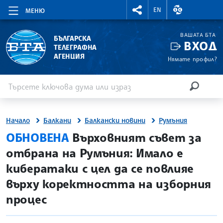
RIGHTMENU.SOCIAL
ВАЛУТНИ КУР
EN
МЕНЮ
ВАШАТА БТА
БЪЛГАРСКА
ВХОД
ТЕЛЕГРАФНА
АГЕНЦИЯ
Нямате профил?
Въведете ключова дума или израз
Търсене
ТЪРСЕН
Начало
Балкани
Балкански новини
Румъния
site.bta
ОБНОВЕНА
Върховният съвет за
отбрана на Румъния: Имало е
кибератаки с цел да се повлияе
върху коректността на изборния
процес