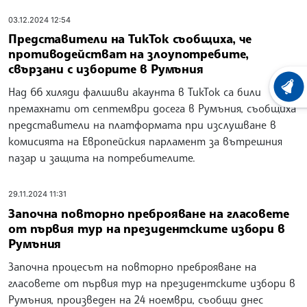
03.12.2024 12:54
Представители на ТикТок съобщиха, че
противодействат на злоупотребите,
свързани с изборите в Румъния
ХРОНО
Над 66 хиляди фалшиви акаунта в ТикТок са били
премахнати от септември досега в Румъния, съобщиха
представители на платформата при изслушване в
комисията на Европейския парламент за вътрешния
пазар и защита на потребителите.
29.11.2024 11:31
Започна повторно преброяване на гласовете
от първия тур на президентските избори в
Румъния
Започна процесът на повторно преброяване на
гласовете от първия тур на президентските избори в
Румъния, произведен на 24 ноември, съобщи днес