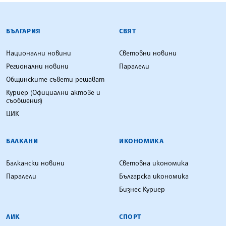
БЪЛГАРСКА ТЕЛЕГРАФНА АГЕНЦИЯ
БЪЛГАРИЯ
СВЯТ
Национални новини
Световни новини
Регионални новини
Паралели
Общинските съвети решават
Куриер (Официални актове и
съобщения)
ЦИК
БАЛКАНИ
ИКОНОМИКА
Балкански новини
Световна икономика
Паралели
Българска икономика
Бизнес Куриер
ЛИК
СПОРТ