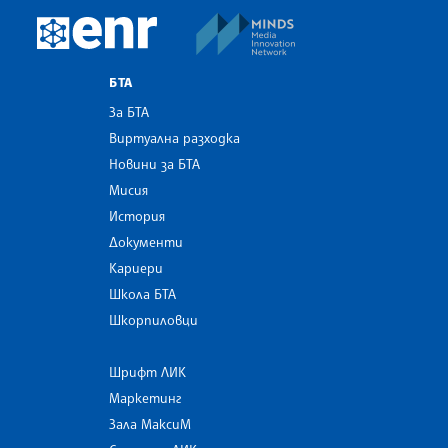
MINDS Media Innovatio
European Newsroom
БТА
За БТА
Виртуална разходка
Новини за БТА
Мисия
История
Документи
Кариери
Школа БТА
Шкорпиловци
Шрифт ЛИК
Маркетинг
Зала МаксиМ