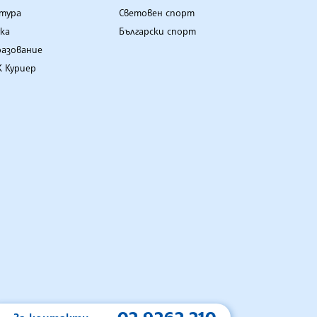
лтура
Световен спорт
ка
Български спорт
разование
 Куриер