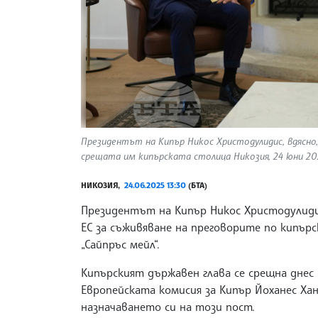
Президентът на Кипър Никос Христодулидис, вдясно, 
срещата им кипърската столица Никозия, 24 юни 2025 г
НИКОЗИЯ,
24.06.2025 13:30
(БТА)
Президентът на Кипър Никос Христодулидис
ЕС за съживяване на преговорите по кипър
„Сайпръс мейл“.
Кипърският държавен глава се срещна днес 
Европейската комисия за Кипър Йоханес Хан
назначаването си на този пост.