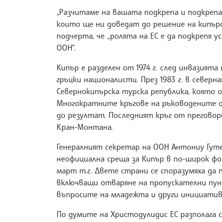
„Разчитаме на вашата подкрепа и подкрепат
които ще ни доведат до решение на кипърс
подчерта, че „ролята на ЕС е да подкрепя у
ООН“.
Кипър е разделен от 1974 г. след инвазият
гръцки националисти. През 1983 г. в северн
Севернокипърска турска република, която 
Многократните кръгове на ръководените о
до резултат. Последният кръг от преговори
Кран-Монтана.
Генералният секретар на ООН Антониу Гутер
неофициална среща за Кипър в по-широк фор
март т.г. Двете страни се споразумяха да
включващи отваряне на пропускателни пунк
въпросите на младежта и други инициативи
По думите на Христодулидис ЕС разполага с