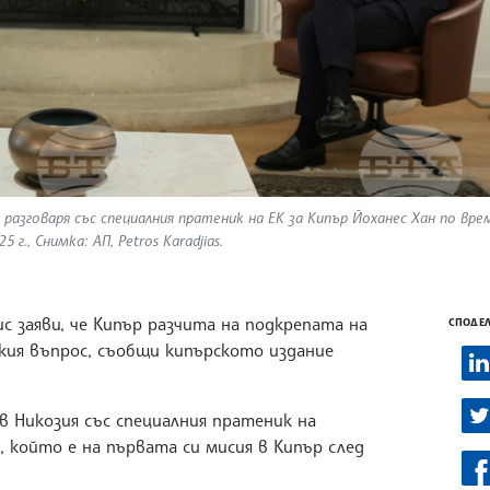
разговаря със специалния пратеник на ЕК за Кипър Йоханес Хан по вре
., Снимка: АП, Petros Karadjias.
 заяви, че Кипър разчита на подкрепата на
СПОДЕЛ
ския въпрос, съобщи кипърското издание
в Никозия със специалния пратеник на
, който е на първата си мисия в Кипър след