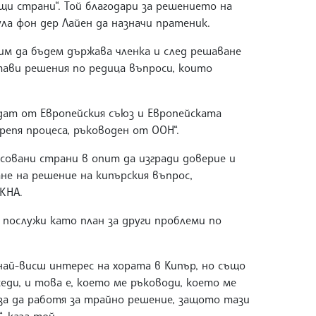
щи страни“. Той благодари за решението на
ла фон дер Лайен да назначи пратеник.
им да бъдем държава членка и след решаване
тави решения по редица въпроси, които
ндат от Европейския съюз и Европейската
крепя процеса, ръководен от ООН“.
есовани страни в опит да изгради доверие и
не на решение на кипърския въпрос,
КНА.
 послужи като план за други проблеми по
най-висш интерес на хората в Кипър, но също
седи, и това е, което ме ръководи, което ме
 за да работя за трайно решение, защото тази