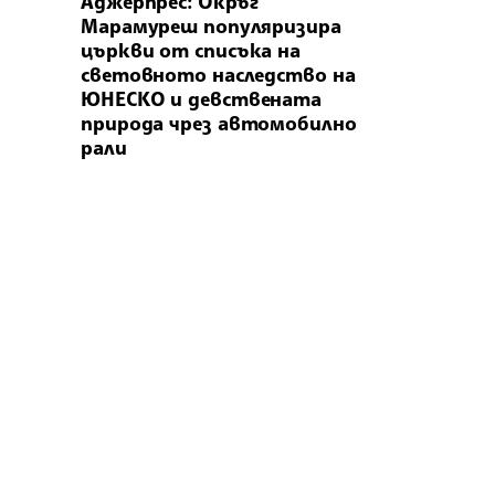
Аджерпрес: Окръг
Марамуреш популяризира
църкви от списъка на
световното наследство на
ЮНЕСКО и девствената
природа чрез автомобилно
рали