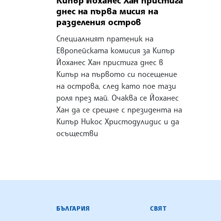
Кипър Йоханес Хан пристига
днес на първа мисия на
разделения остров
Специалният пратеник на
Европейската комисия за Кипър
Йоханес Хан пристига днес в
Кипър на първото си посещение
на острова, след като пое тази
роля през май. Очаква се Йоханес
Хан да се срещне с президента на
Кипър Никос Христодулидис и да
осъществи
БЪЛГАРСКА ТЕЛЕГРАФНА АГ
БЪЛГАРИЯ
СВЯТ