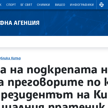
ВАЛ
К
СПОРТ
БГ СВЯТ
СНИМКИ
ВИДЕО
ИНФОГРАФИКИ
АФНА АГЕНЦИЯ
ублика Кипър
а на подкрепата на
а преговорите по 
 президентът на Ки
ециалния пратеник