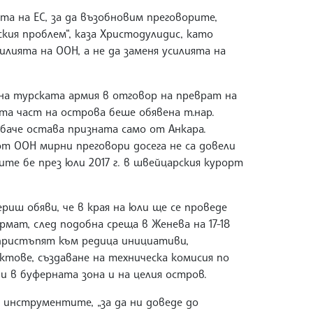
а на ЕС, за ​​да възобновим преговорите,
кия проблем“, каза Христодулидис, като
силията на ООН, а не да заменя усилията на
а на турската армия в отговор на преврат на
ата част на острова беше обявена т.нар.
обаче остава призната само от Анкара.
т ООН мирни преговори досега не са довели
те бе през юли 2017 г. в швейцарския курорт
иш обяви, че в края на юли ще се проведе
мат, след подобна среща в Женева на 17-18
 пристъпят към редица инициативи,
тове, създаване на техническа комисия по
 в буферната зона и на целия остров.
 инструментите, „за да ни доведе до