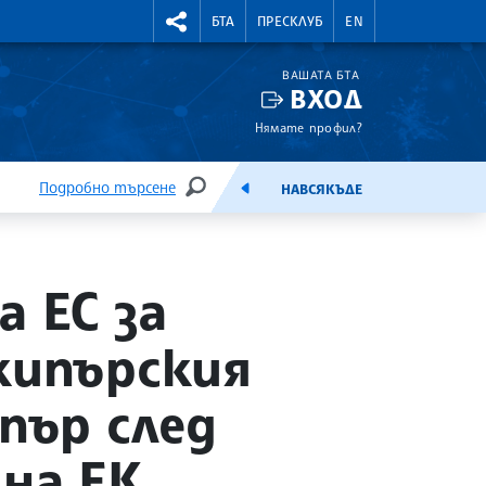
УТНИ КУРСОВЕ
RIGHTMENU.SOCIAL
БТА
ПРЕСКЛУБ
EN
ВАШАТА БТА
ВХОД
Нямате профил?
Подробно търсене
НАВСЯКЪДЕ
ТЪРСЕНЕ
ЕМИСИЯ
 ЕС за
кипърския
пър след
 на ЕК