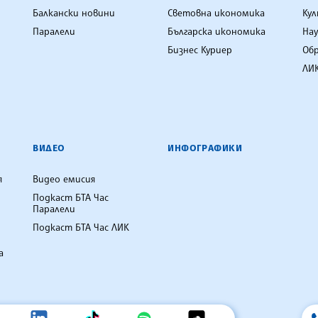
Балкански новини
Световна икономика
Ку
Паралели
Българска икономика
Нау
Бизнес Куриер
Об
ЛИК
ВИДЕО
ИНФОГРАФИКИ
я
Видео емисия
Подкаст БТА Час
Паралели
Подкаст БТА Час ЛИК
а