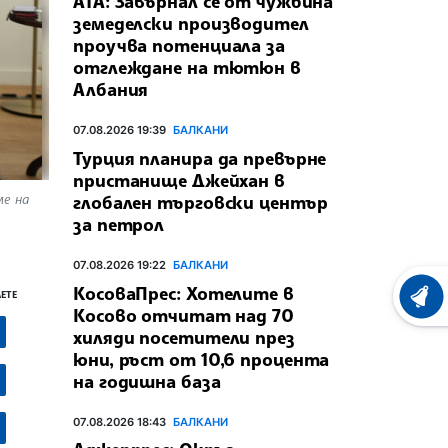
АТА: Завърнал се от чужбина
земеделски производител
проучва потенциала за
отглеждане на тютюн в
Албания
07.08.2026 19:39
БАЛКАНИ
Турция планира да превърне
пристанище Джейхан в
ме на
глобален търговски център
за петрол
07.08.2026 19:22
БАЛКАНИ
КосоваПрес: Хотелите в
ЕТЕ
ХРОНО
Косово отчитат над 70
хиляди посетители през
юни, ръст от 10,6 процента
на годишна база
07.08.2026 18:43
БАЛКАНИ