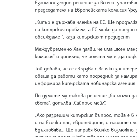
взаимноизгодно решение за всички участва
председателя на Европейската комисия Урсу
„Кипър е държава членка на ЕС. Ще продълж
на кипърския проблем, а ЕС може да предос
обсъждаме “, каза кипърският президент.
Междувременно Хан заяви, че има „ясен ма
комисия“ и допълни, че ролята му е „да под
Той добави, че се свързва с всички заинтер
обеща да работи като посредник за намира
информира кипърската новинарска агенция 
По думите му такова решение „би могло да
света“, допълва „Сайпръс мейл“.
„Ако разрешим кипърския въпрос, това е в 
и на всички нас, европейците, и нашите съ
вдъхновява... Ще направя всичко възможно,