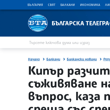
БЪЛГАРИЯ
СВЯТ
БАЛКАНИ
ИКОНОМИКА
ЛИ
БЪЛГАРСКА ТЕЛЕГР
Въведете ключова дума или израз
Търсене
Начало
Балкани
Балкански новини
Реп
site.bta
Кипър разчит
съживяване н
въпрос, каза
среща със сп