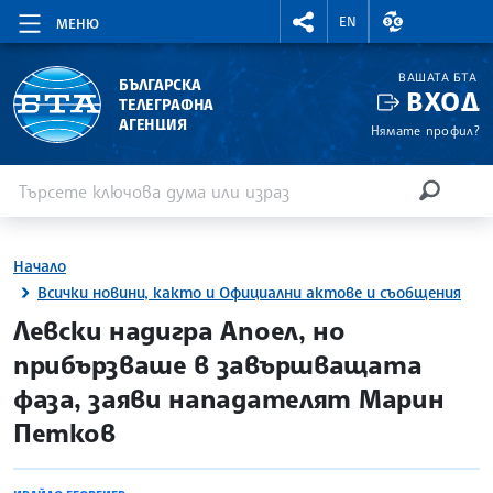
RIGHTMENU.SOCIAL
ВАЛУТНИ КУР
EN
МЕНЮ
ВАШАТА БТА
БЪЛГАРСКА
ВХОД
ТЕЛЕГРАФНА
АГЕНЦИЯ
Нямате профил?
Въведете ключова дума или израз
Търсене
ТЪРСЕН
Начало
Всички новини, както и Официални актове и съобщения
site.bta
Левски надигра Апоел, но
прибързваше в завършващата
фаза, заяви нападателят Марин
Петков