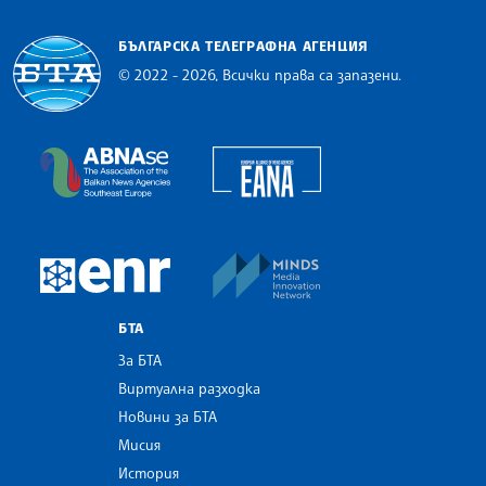
БЪЛГАРСКА ТЕЛЕГРАФНА АГЕНЦИЯ
© 2022 - 2026, Всички права са запазени.
Българска телеграфна агенция
European Alliance of N
The Assocoation of the Balkan News Agencies S
MINDS Media Innovatio
European Newsroom
БТА
За БТА
Виртуална разходка
Новини за БТА
Мисия
История