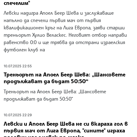
спечелим"
Левски надигра Апоел Беер Шева и заслужаваше
напълно да спечели първия мач от първия
квалификационен кръг на Лига Европа, заяви старши
треньорът Хулио Веласкес. Неговият отбор направи
равенство 0:0 и ще трябва да отстрани израелския
футболен клуб на
10.07.2025 22:55
Треньорът на Апоел Беер Шева: „Шансовете
продължават да бъдат 50:50“
Треньорът на Апоел Беер Шева: „Шансовете
продължават да бъдат 50:50“
10.07.2025 22:29
Левски и Апоел Беер Шева не си вкараха гол в
първия мач от Лига Европа, "сините" играха
половин час с човек по-малко