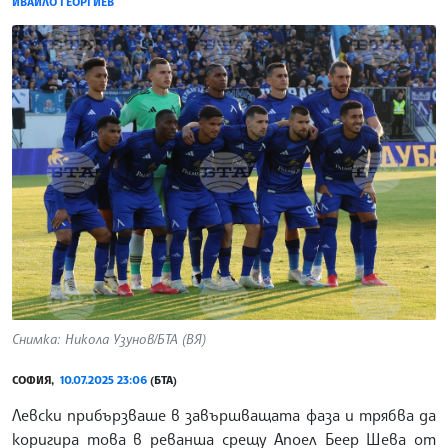
ИВАЙЛО ГЕОРГИЕВ
Снимка: Никола Узунов/БТА (ВЯ)
СОФИЯ,
10.07.2025 23:06
(БТА)
Левски прибързваше в завършващата фаза и трябва да
коригира това в реванша срещу Апоел Беер Шева от