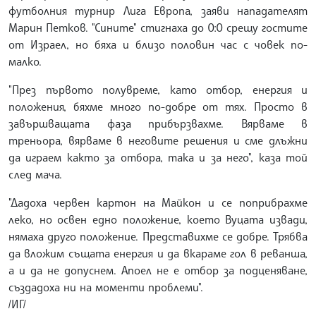
футболния турнир Лига Европа, заяви нападателят
Марин Петков. "Сините" стигнаха до 0:0 срещу гостите
от Израел, но бяха и близо половин час с човек по-
малко.
"През първото полувреме, като отбор, енергия и
положения, бяхме много по-добре от тях. Просто в
завършващата фаза прибързвахме. Вярваме в
треньора, вярваме в неговите решения и сме длъжни
да играем както за отбора, така и за него", каза той
след мача.
"Дадоха червен картон на Майкон и се поприбрахме
леко, но освен едно положение, което Вуцата извади,
нямаха друго положение. Представихме се добре. Трябва
да вложим същата енергия и да вкараме гол в реванша,
а и да не допуснем. Апоел не е отбор за подценяване,
създадоха ни на моменти проблеми".
/ИГ/