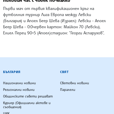
Първи мач от първия квалификационен кръг на
футболния турнир Лига Европа между Левски
(България) и Апоел Беер Шева (Израел): Левски - Апоел
Беер Шева - 0:0червен картон: Майкон 70 (Левски),
Елиел Перец 90+5 (Апоел)стадион: "Георги Аспарухов",
БЪЛГАРСКА ТЕЛЕГРАФНА АГЕНЦИЯ
БЪЛГАРИЯ
СВЯТ
Национални новини
Световни новини
Регионални новини
Паралели
Общинските съвети решават
Куриер (Официални актове и
съобщения)
ЦИК