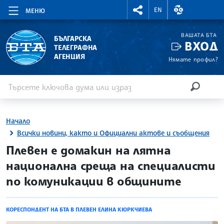
RIGHTMENU.SOCIAL
ВАЛУТНИ КУР
EN
МЕНЮ
ВАШАТА БТА
БЪЛГАРСКА
ВХОД
ТЕЛЕГРАФНА
АГЕНЦИЯ
Нямате профил?
Въведете ключова дума или израз
Търсене
ТЪРСЕН
Начало
Всички новини, както и Официални актове и съобщения
site.bta
Плевен е домакин на лятна
национална среща на специалисти
по комуникации в общините
КОРЕСПОНДЕНТ НА БТА В ПЛЕВЕН ЕЛИНА КЮРКЧИЕВА