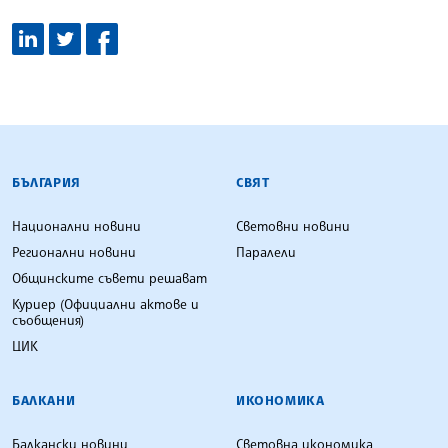
БЪЛГАРСКА ТЕЛЕГРАФНА АГЕНЦИЯ
БЪЛГАРИЯ
СВЯТ
Национални новини
Световни новини
Регионални новини
Паралели
Общинските съвети решават
Куриер (Официални актове и
съобщения)
ЦИК
БАЛКАНИ
ИКОНОМИКА
Балкански новини
Световна икономика