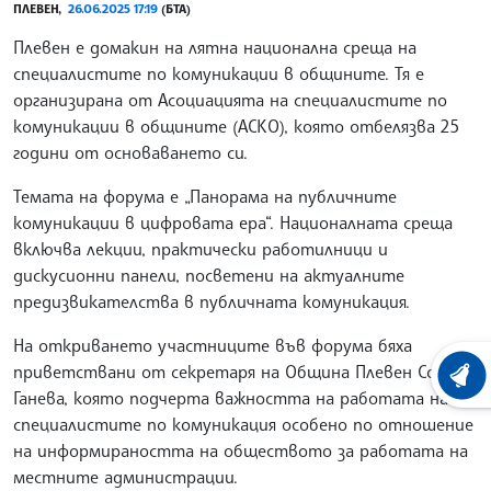
ПЛЕВЕН,
26.06.2025 17:19
(БТА)
Плевен е домакин на лятна национална среща на
специалистите по комуникации в общините. Тя е
организирана от Асоциацията на специалистите по
комуникации в общините (АСКО), която отбелязва 25
години от основаването си.
Темата на форума е „Панорама на публичните
комуникации в цифровата ера“. Националната среща
включва лекции, практически работилници и
дискусионни панели, посветени на актуалните
предизвикателства в публичната комуникация.
На откриването участниците във форума бяха
приветствани от секретаря на Община Плевен Соня
ХРОНО
Ганева, която подчерта важността на работата на
специалистите по комуникация особено по отношение
на информираността на обществото за работата на
местните администрации.