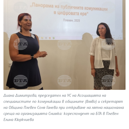
Диана Димитрова, председател на УС на Асоциацията на
специалистите по комуникации в общините (вляво) и секретарят
на Община Плевен Соня Ганева при откриване на лятна национална
среща на организацията Снимка: кореспондент на БТА в Плевен
Елина Кюркчиева