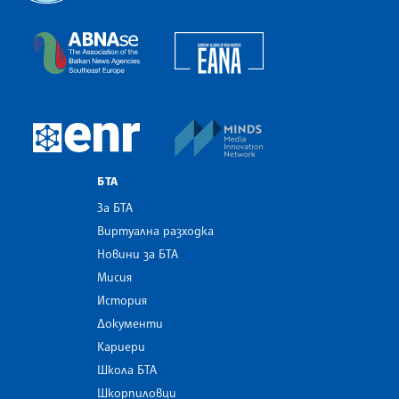
Българска телеграфна агенция
European Alliance of N
The Assocoation of the Balkan News Agencies S
MINDS Media Innovatio
European Newsroom
БТА
За БТА
Виртуална разходка
Новини за БТА
Мисия
История
Документи
Кариери
Школа БТА
Шкорпиловци