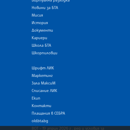
Виртуална разходка
Новини за БТА
Мисия
История
Документи
Кариери
Школа БТА
Шкорпиловци
Шрифт ЛИК
Маркетинг
Зала МаксиМ
Списание ЛИК
Екип
Контакти
Плащания в СЕБРА
old.bta.bg
ВОТ - 19 април 2026 г . ред и условия за