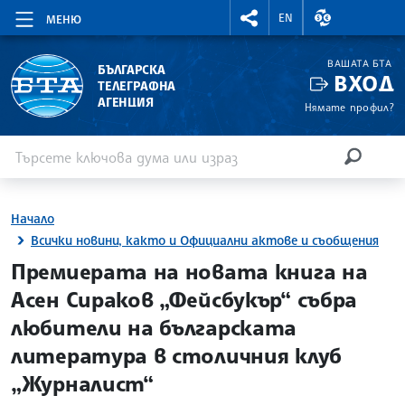
RIGHTMENU.SOCIAL
ВАЛУТНИ КУР
EN
МЕНЮ
ВАШАТА БТА
БЪЛГАРСКА
ВХОД
ТЕЛЕГРАФНА
АГЕНЦИЯ
Нямате профил?
Въведете ключова дума или израз
Търсене
ТЪРСЕН
Начало
Всички новини, както и Официални актове и съобщения
site.bta
Премиерата на новата книга на
Асен Сираков „Фейсбукър“ събра
любители на българската
литература в столичния клуб
„Журналист“