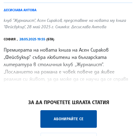
ДЕСИСЛАВА АНТОВА
клуб "Журналист", Асен Сираков, представяне на новата му книга
"Фейсбукър", 28 май 2025 г. Снимка: Десислава Антова
СОФИЯ ,
28.05.2025 19:55
(БТА)
Премиерата на новата книга на Асен Сираков
„Фейсбукър“ събра любители на българската
литература в столичния клуб „Журналист“.
„Посланието на романа е човек повече да живее
реалния си живот, за да може да се научи да се справя
със ситуациите, които
/АВП/
ЗА ДА ПРОЧЕТЕТЕ ЦЯЛАТА СТАТИЯ
АБОНИРАЙТЕ СЕ