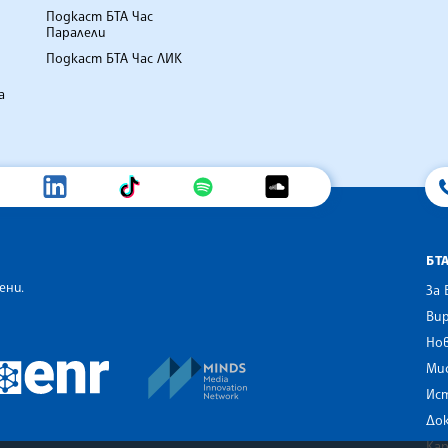
Подкаст БТА Час
Паралели
Подкаст БТА Час ЛИК
а
БТ
ени.
За 
Вир
Нов
an Alliance of News Agencies
MINDS Media Innovation Netwo
 News Agencies Southeast Europe
Ми
European Newsroom
Ис
До
Ка