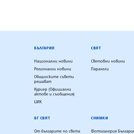
БЪЛГАРСКА ТЕЛЕГРАФНА АГ
БЪЛГАРИЯ
СВЯТ
Национални новини
Световни новини
Регионални новини
Паралели
Общинските съвети
решават
Куриер (Официални
актове и съобщения)
ЦИК
БГ СВЯТ
СНИМКИ
От българите по света
Фотогалерия Българи