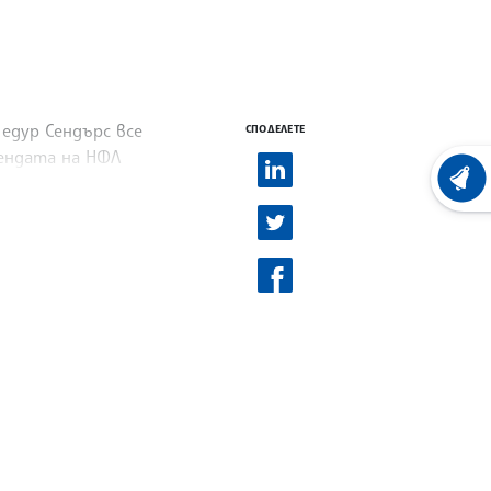
едур Сендърс все
СПОДЕЛЕТЕ
гендата на НФЛ
ХРОНО