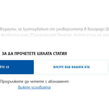
 възмути, че куотърбекът от университета в Колорадо Ш
 футболна лига. 23-годишният Сендърс, който е син на ле
ЗА ДА ПРОЧЕТЕТЕ ЦЯЛАТА СТАТИЯ
ТЕ СЕ
ВЛЕЗТЕ ВЪВ ВАШАТА БТА
Продължете да четете с абонамент
Вижте условията