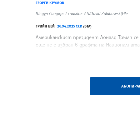
ГЕОРГИ КРУМОВ
Шедур Сандърс / снимка: АП/David Zalubowski,File
ГРИЙН БЕЙ,
26.04.2025 13:11
(БТА)
Американският президент Доналд Тръмп се
още не е избран в драфта на Националната
Дейон Сендърс, бе смятан за
/ГК/
АБОНИРАЙ