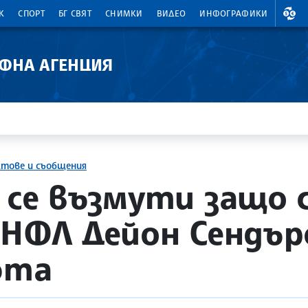
ВАЛ
К
СПОРТ
БГ СВЯТ
СНИМКИ
ВИДЕО
ИНФОГРАФИКИ
АФНА АГЕНЦИЯ
ктове и съобщения
 се възмути защо 
НФЛ Дейон Сендърс
фта