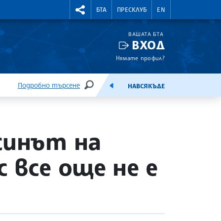
УТНИ КУРСОВЕ
RIGHTMENU.SOCIAL
БТА
ПРЕСКЛУБ
EN
ВАШАТА БТА
ВХОД
Нямате профил?
Подробно търсене
НАВСЯКЪДЕ
ТЪРСЕНЕ
ЕМИСИЯ
синът на
 все още не е