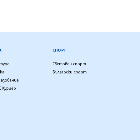
К
СПОРТ
лтура
Световен спорт
ка
Български спорт
разование
 Куриер