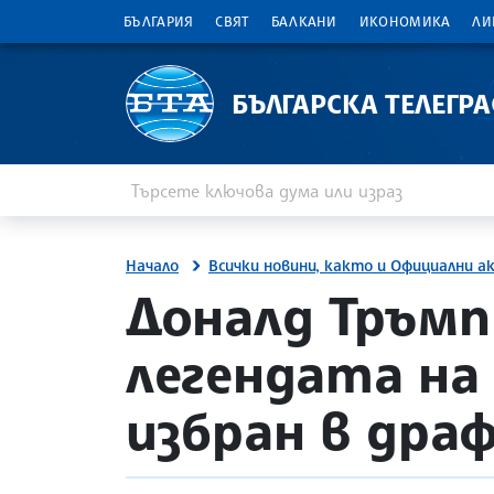
БЪЛГАРИЯ
СВЯТ
БАЛКАНИ
ИКОНОМИКА
ЛИ
БЪЛГАРСКА ТЕЛЕГР
Въведете ключова дума или израз
Търсене
Начало
Всички новини, както и Официални а
site.bta
Доналд Тръмп
легендата на 
избран в дра