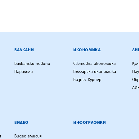
ЕНЦИЯ
БАЛКАНИ
ИКОНОМИКА
ЛИ
Балкански новини
Световна икономика
Ку
Паралели
Българска икономика
Нау
Бизнес Куриер
Об
ЛИК
ВИДЕО
ИНФОГРАФИКИ
я
Видео емисия