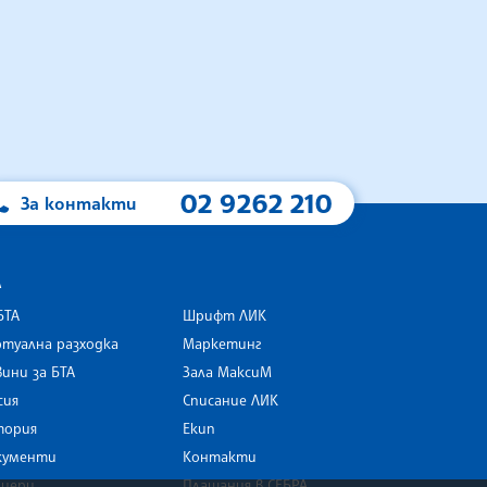
02 9262 210
За контакти
А
БТА
Шрифт ЛИК
туална разходка
Маркетинг
ини за БТА
Зала МаксиМ
rk
сия
Списание ЛИК
тория
Екип
кументи
Контакти
риери
Плащания в СЕБРА