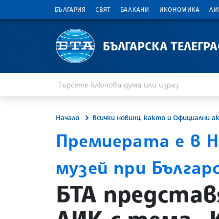
БЪЛГАРИЯ
СВЯТ
БАЛКАНИ
ИКОНОМИКА
ЛИ
БЪЛГАРСКА ТЕЛЕГР
Въведете ключова дума или израз
Търсене
Начало
Всички новини, както и Официални а
Премиерата е в Н
музей при Българ
site.bta
БТА представ