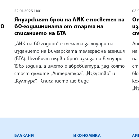
22.01.2025 11:01
08.
Януарският брой на ЛИК е посветен на
От
60
60-годишнината от старта на
из
списанието на БТА
сп
„ЛИК на 60 години“ е темата за януари на
Дн
изданието на Българската телеграфна агенция
на
(БТА). Неговият първи брой излиза на 8 януари
на
1965 година, а името е абревиатура, зад която
ст
стоят думите „Литература“, „Изкуство“ и
бю
„Култура“. Списанието ще бъде
ко
„И
ЕНЦИЯ
БАЛКАНИ
ИКОНОМИКА
ЛИ