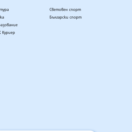
лтура
Световен спорт
ка
Български спорт
разование
 Куриер