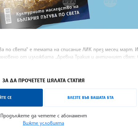
а по света“ е темата на списание ЛИК през месец март. 
дъхновено от изложбата „Древна Тракия и античният свят:
ЗА ДА ПРОЧЕТЕТЕ ЦЯЛАТА СТАТИЯ
ТЕ СЕ
ВЛЕЗТЕ ВЪВ ВАШАТА БТА
Продължете да четете с абонамент
Вижте условията