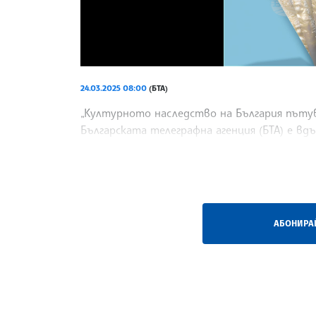
24.03.2025 08:00
(БТА)
„Културното наследство на България пътув
Българската телеграфна агенция (БТА) е в
България, Румъния и Гърция“,
/ВБ/
АБОНИРАЙ