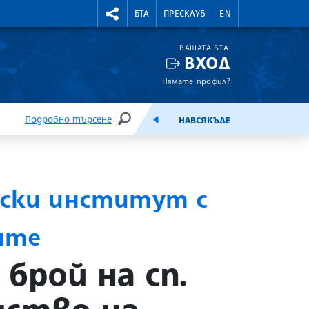
УТНИ КУРСОВЕ
RIGHTMENU.SOCIAL
БТА
ПРЕСКЛУБ
EN
ВАШАТА БТА
ВХОД
Нямате профил?
Подробно търсене
НАВСЯКЪДЕ
ТЪРСЕНЕ
ЕМИСИЯ
ески институт с
ите
брой на сп.