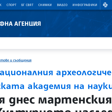
ВАЛ
К
СПОРТ
БГ СВЯТ
СНИМКИ
ВИДЕО
ИНФОГРАФИКИ
АФНА АГЕНЦИЯ
ктове и съобщения
ационалния археологич
ската академия на наук
я днес мартенския 