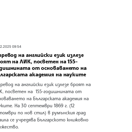
02.2025 09:54
превод на английски език излезе
оят на ЛИК, посветен на 155-
дишнината от основаването на
лгарската академия на науките
превод на английски език излезе броят на
К, посветен на 155-годишнината от
новаването на Българската академия на
уките. На 30 септември 1869 г. (12
томври по нов стил) в румънския град
аила се учредява Българското книжовно
ужество.