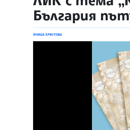
ЛИК с тема „
България път
ЯНИЦА ХРИСТОВА