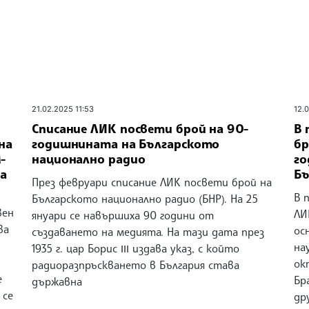
21.02.2025 11:53
12.
Списание ЛИК посвети брой на 90-
В 
на
годишнината на Българското
бр
-
национално радио
го
а
Бъ
През февруари списание ЛИК посвети брой на
В 
Българското национално радио (БНР). На 25
вен
ЛИ
януари се навършиха 90 години от
ва
ос
създаването на медията. На тази дата през
на
1935 г. цар Борис ІІІ издава указ, с който
ок
радиоразпръскването в България става
е
Бр
държавна
 се
др