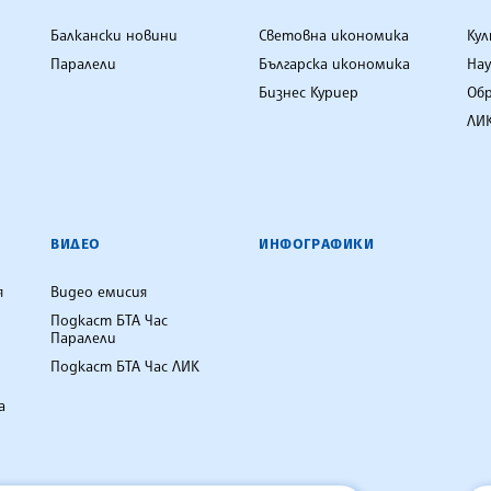
Балкански новини
Световна икономика
Ку
Паралели
Българска икономика
Нау
Бизнес Куриер
Об
ЛИК
ВИДЕО
ИНФОГРАФИКИ
я
Видео емисия
Подкаст БТА Час
Паралели
Подкаст БТА Час ЛИК
а