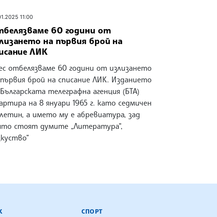
01.2025 11:00
белязваме 60 години от
лизането на първия брой на
исание ЛИК
ес отбелязваме 60 години от излизането
 първия брой на списание ЛИК. Изданието
 Българската телеграфна агенция (БТА)
артира на 8 януари 1965 г. като седмичен
летин, а името му е абревиатура, зад
ято стоят думите „Литература“,
зкуство“
К
СПОРТ