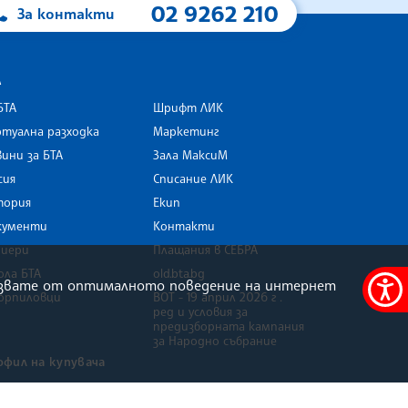
02 9262 210
За контакти
А
БТА
Шрифт ЛИК
туална разходка
Маркетинг
ини за БТА
Зала МаксиМ
rk
сия
Списание ЛИК
тория
Екип
кументи
Контакти
риери
Плащания в СЕБРА
ола БТА
old.bta.bg
олзвате от оптималното поведение на интернет
орпиловци
ВОТ - 19 април 2026 г .
Меню
ред и условия за
за
предизборната кампания
за Народно събрание
достъ
офил на купувача