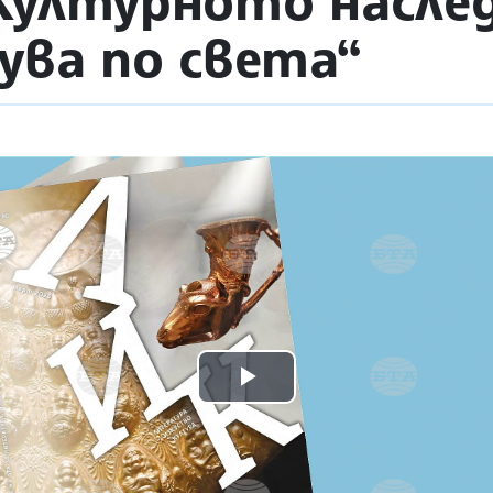
Културното насле
ува по света“
Play
Video