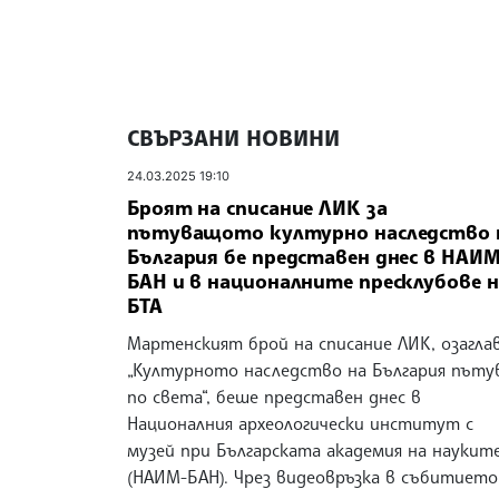
СВЪРЗАНИ НОВИНИ
24.03.2025 19:10
Броят на списание ЛИК за
пътуващото културно наследство 
България бе представен днес в НАИМ
БАН и в националните пресклубове н
БТА
Мартенският брой на списание ЛИК, озагла
„Културното наследство на България пъту
по света“, беше представен днес в
Националния археологически институт с
музей при Българската академия на наукит
(НАИМ-БАН). Чрез видеовръзка в събитието