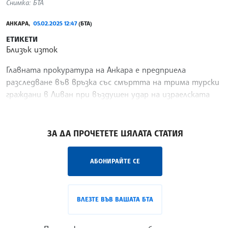
Снимка: БТА
АНКАРА,
05.02.2025 12:47
(БТА)
ЕТИКЕТИ
Близък изток
Главната прокуратура на Анкара е предприела
разследване във връзка със смъртта на трима турски
граждани в Ливан при въздушен удар на израелската
армия, предаде турската телевизия СиЕнЕн-Тюрк.
/С-АМ/
ЗА ДА ПРОЧЕТЕТЕ ЦЯЛАТА СТАТИЯ
АБОНИРАЙТЕ СЕ
ВЛЕЗТЕ ВЪВ ВАШАТА БТА