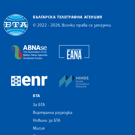
БЪЛГАРСКА ТЕЛЕГРАФНА АГЕНЦИЯ
© 2022 - 2026, Всички права са запазени.
Българска телеграфна агенция
European Alliance of N
The Assocoation of the Balkan News Agencies S
MINDS Media Innovatio
European Newsroom
БТА
За БТА
Виртуална разходка
Новини за БТА
Мисия