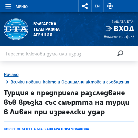
RIGHTMENU.SOCIAL
ВАЛУТНИ КУР
EN
МЕНЮ
ВАШАТА БТА
БЪЛГАРСКА
ВХОД
ТЕЛЕГРАФНА
АГЕНЦИЯ
Нямате профил?
Въведете ключова дума или израз
Търсене
ТЪРСЕН
Начало
Всички новини, както и Официални актове и съобщения
site.bta
Турция е предприела разследване
във връзка със смъртта на турци
в Ливан при израелски удар
КОРЕСПОНДЕНТ НА БТА В АНКАРА НОРА ЧОЛАКОВА