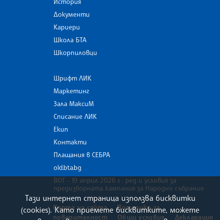
История
Документи
Кариери
Школа БТА
Шкорпиловци
Шрифт ЛИК
Маркетинг
Зала МаксиМ
Списание ЛИК
Екип
Контакти
Плащания в СЕБРА
old.bta.bg
ВОТ - 19 април 2026 г . ред и условия за
предизборната кампания за Народно събрание
Тази интернет страница използва бисквитки
Карта на сайта
Политика за
(cookies). Като приемете бисквитките, можете
поверителност
Общи условия
Декларация