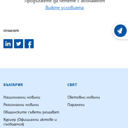
Продължете да четете с абонамент
Вижте условията
СПОДЕЛЕТЕ
ХРОНО
БЪЛГАРСКА ТЕЛЕГРАФНА АГЕНЦИЯ
БЪЛГАРИЯ
СВЯТ
Национални новини
Световни новини
Регионални новини
Паралели
Общинските съвети решават
Куриер (Официални актове и
съобщения)