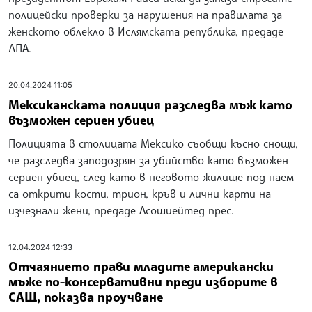
полицейски проверки за нарушения на правилата за
женското облекло в Ислямската република, предаде
ДПА.
20.04.2024 11:05
Мексиканската полиция разследва мъж като
възможен сериен убиец
Полицията в столицата Мексико съобщи късно снощи,
че разследва заподозрян за убийство като възможен
сериен убиец, след като в неговото жилище под наем
са открити кости, трион, кръв и лични карти на
изчезнали жени, предаде Асошиейтед прес.
12.04.2024 12:33
Отчаянието прави младите американски
мъже по-консервативни преди изборите в
САЩ, показва проучване