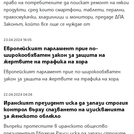
право на потребителите да поискат ремонт на някои
продукти, сред които смартфони, таблети, перални,
прахосмукачки, хладилници и монитори, предаде ДПА.
Законът, който все още се нуждае от
23.04.2024 16:05
Европейският парламент прие по-
широкообхватен закон за защита на
жертвите на трафика на хора
Европейският парламент прие по-широкообхватен
закон за защита на жертвите на трафика на хора.
22.04.2024 04:26
Иранският президент иска да запази строгия
контрол върху спазването на изискванията
за женското облекло
Въпреки протестите в иранското общество
президентът Ебрахим Раиси иска да запази строгите