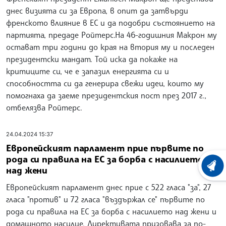
днес визията си за Европа, в опит да затвърди
френското влияние в ЕС и да подобри състоянието на
партията, предаде Ройтерс.На 46-годишния Макрон му
остават три години до края на втория му и последен
президентски мандат. Той иска да покаже на
критиците си, че е запазил енергията си и
способността си да генерира свежи идеи, които му
помогнаха да заеме президентския пост през 2017 г.,
отбелязва Ройтерс.
24.04.2024 15:37
Европейският парламент прие първите по
рода си правила на ЕС за борба с насилието
ХРОНО
над жени
Европейският парламент днес прие с 522 гласа "за", 27
гласа "против" и 72 гласа "въздържал се" първите по
рода си правила на ЕС за борба с насилието над жени и
домашното насилие. Директивата призовава за по-