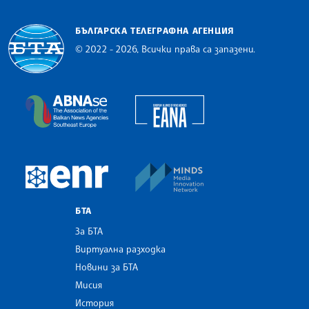
БЪЛГАРСКА ТЕЛЕГРАФНА АГЕНЦИЯ
© 2022 - 2026, Всички права са запазени.
Българска телеграфна агенция
European Alliance of N
The Assocoation of the Balkan News Agencies S
MINDS Media Innovatio
European Newsroom
БТА
За БТА
Виртуална разходка
Новини за БТА
Мисия
История