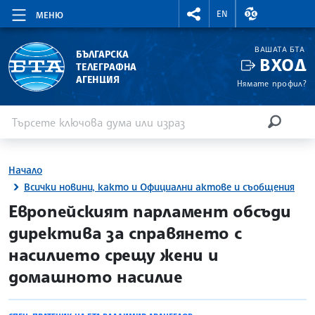
RIGHTMENU.SOCIAL
ВАЛУТНИ КУР
EN
МЕНЮ
ВАШАТА БТА
БЪЛГАРСКА
ВХОД
ТЕЛЕГРАФНА
АГЕНЦИЯ
Нямате профил?
Въведете ключова дума или израз
Търсене
ТЪРСЕН
Начало
Всички новини, както и Официални актове и съобщения
site.bta
Европейският парламент обсъди
директива за справянето с
насилието срещу жени и
домашното насилие