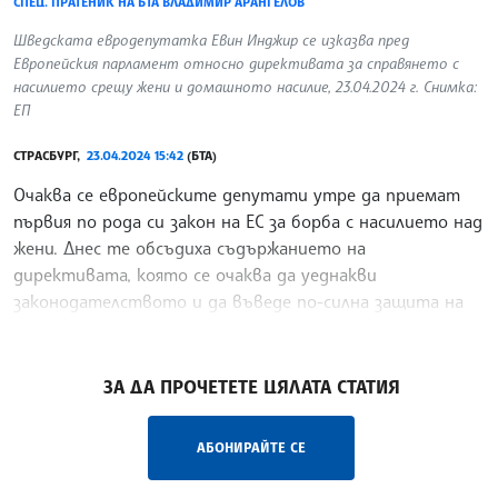
СПЕЦ. ПРАТЕНИК НА БТА ВЛАДИМИР АРАНГЕЛОВ
Шведската евродепутатка Евин Инджир се изказва пред
Европейския парламент относно директивата за справянето с
насилието срещу жени и домашното насилие, 23.04.2024 г. Снимка:
ЕП
СТРАСБУРГ,
23.04.2024 15:42
(БТА)
Очаква се европейските депутати утре да приемат
първия по рода си закон на ЕС за борба с насилието над
жени. Днес те обсъдиха съдържанието на
директивата, която се очаква да уеднакви
законодателството и да въведе по-силна защита на
жените на територията на целия съюз.
/ДИ/
ЗА ДА ПРОЧЕТЕТЕ ЦЯЛАТА СТАТИЯ
АБОНИРАЙТЕ СЕ