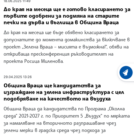
18.06.2025 11:49
До края на месеца ще е готово класирането за
първите одобрени за подмяна на старите
печки на дърва и въглища в Община Враца
До края на месеца ще бъде обявено класирането за
допуснатите до момента домакинства за включване в
проект „Зелена Враца – мисията е възможна!“, обяви на
откриваща пресконференция ръководителят на
проекта Росица Миленова.
ХРОНО
29.04.2025 13:26
Община Враца ще кандидатства за
изграждане на зелена инфраструктура с цел
подобряване на качеството на въздуха
Община Враца да кандидатства по Програма „Околна
среда“ 2021-2027 г. по Приоритет 5 „Въздух“ по мярката
за намаляване на вторичното разпрашаване чрез
зелени мерки в градска среда чрез подхода за