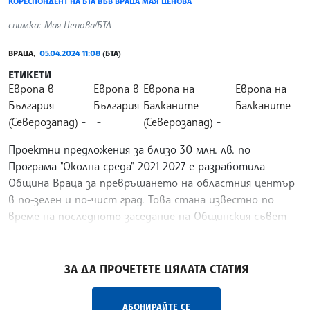
КОРЕСПОНДЕНТ НА БТА ВЪВ ВРАЦА МАЯ ЦЕНОВА
снимка: Мая Ценова/БТА
ВРАЦА,
05.04.2024 11:08
(БТА)
ЕТИКЕТИ
Европа в
Европа в
Европа на
Европа на
България
България
Балканите
Балканите
(Северозапад)
(Северозапад)
Проектни предложения за близо 30 млн. лв. по
Програма "Околна среда" 2021-2027 е разработила
Община Враца за превръщането на областния център
в по-зелен и по-чист град. Това стана известно по
време на последното заседание на Общинския съвет
при
/ВЙ/
ЗА ДА ПРОЧЕТЕТЕ ЦЯЛАТА СТАТИЯ
АБОНИРАЙТЕ СЕ