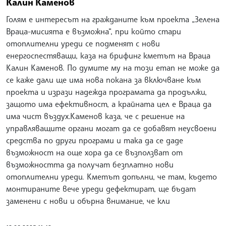
Калин Каменов
Голям е интересът на гражданите към проекта „Зелена
Враца-мисията е възможна“, при който стари
отоплителни уреди се подменят с нови
енергоспестяващи, каза на брифинг кметът на Враца
Калин Каменов. По думите му на този етап не може да
се каже дали ще има нова покана за включване към
проекта и изрази надежда програмата да продължи,
защото има ефективност, а крайната цел е Враца да
има чист въздух.Каменов каза, че с решение на
управляващите органи могат да се добавят неусвоени
средства по други програми и така да се даде
възможност на още хора да се възползват от
възможността да получат безплатно нови
отоплителни уреди. Кметът допълни, че там, където
монтираните вече уреди дефектират, ще бъдат
заменени с нови и обърна внимание, че кли