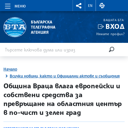
RIGHTMENU.SOCIAL
ВАЛУТНИ КУР
EN
МЕНЮ
ВАШАТА БТА
БЪЛГАРСКА
ВХОД
ТЕЛЕГРАФНА
АГЕНЦИЯ
Нямате профил?
Въведете ключова дума или израз
Търсене
ТЪРСЕН
Начало
Всички новини, както и Официални актове и съобщения
site.bta
Община Враца влага европейски и
собствени средства за
превръщане на областния център
в по-чист и зелен град