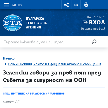
RIGHTMENU.SOCIAL
ВАЛУТНИ КУР
EN
МЕНЮ
ВАШАТА БТА
БЪЛГАРСКА
ВХОД
ТЕЛЕГРАФНА
АГЕНЦИЯ
Нямате профил?
Въведете ключова дума или израз
Търсене
ТЪРСЕН
Начало
Всички новини, както и Официални актове и съобщения
site.bta
Зеленски говори за пръв път пред
Съвета за сигурност на ООН
СПЕЦ. ПРАТЕНИК НА БТА ЛЮБОМИР МАРТИНОВ
снимка: АП