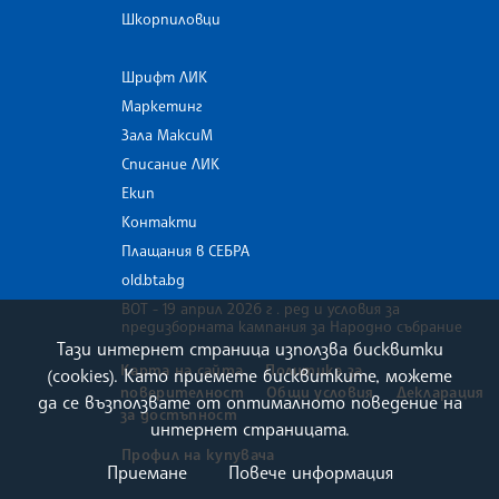
Шкорпиловци
Шрифт ЛИК
Маркетинг
Зала МаксиМ
Списание ЛИК
Екип
Контакти
Плащания в СЕБРА
old.bta.bg
ВОТ - 19 април 2026 г . ред и условия за
предизборната кампания за Народно събрание
Тази интернет страница използва бисквитки
Карта на сайта
Политика за
(cookies). Като приемете бисквитките, можете
поверителност
Общи условия
Декларация
да се възползвате от оптималното поведение на
за достъпност
интернет страницата.
Профил на купувача
Приемане
Повече информация