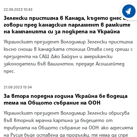
22.09.2023 10:43
ХРОНО
Зеленски пристигна в Канада, където днес ще
говори пред канадския парламент в рамките
на кампанията си за подкрепа на Украйна
Украинският президент Володимир Зеленски пристигна
късно снощи в канадската столица Отава след срещи с
президента на САЩ Джо Байдън и американски
законодатели във Вашингтон, предаде Асошиейтед
прес.
21.09.2023 15:34
За втора поредна година Украйна бе водеща
тема на Общото събрание на ООН
Украинският президент Володимир Зеленски обрисува
във вторник мрачна картина за бъдещето от
трибуната на Общото събрание на ООН: ако агресията
на Русия бъде оставена да продължи, тя няма да спре