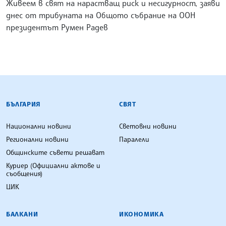
Живеем в свят на нарастващ риск и несигурност, заяви
днес от трибуната на Общото събрание на ООН
президентът Румен Радев
БЪЛГАРСКА ТЕЛЕГРАФНА АГЕНЦИЯ
БЪЛГАРИЯ
СВЯТ
Национални новини
Световни новини
Регионални новини
Паралели
Общинските съвети решават
Куриер (Официални актове и
съобщения)
ЦИК
БАЛКАНИ
ИКОНОМИКА