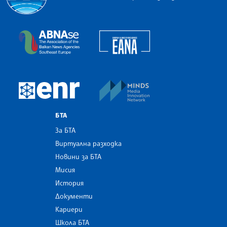
Българска телеграфна агенция
European Alliance of N
The Assocoation of the Balkan News Agencies S
MINDS Media Innovatio
European Newsroom
БТА
За БТА
Виртуална разходка
Новини за БТА
Мисия
История
Документи
Кариери
Школа БТА