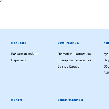
в
ЕНЦИЯ
БАЛКАНИ
ИКОНОМИКА
ЛИ
Балкански новини
Световна икономика
Ку
Паралели
Българска икономика
Нау
Бизнес Куриер
Об
ЛИК
ВИДЕО
ИНФОГРАФИКИ