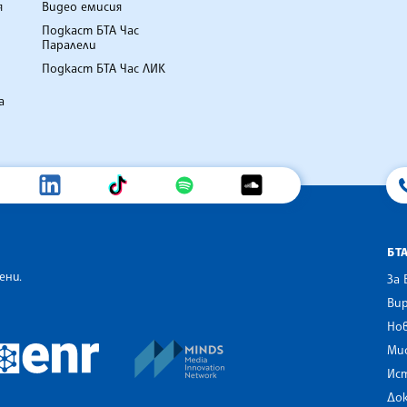
я
Видео емисия
Подкаст БТА Час
Паралели
Подкаст БТА Час ЛИК
а
БТ
ени.
За 
Вир
Нов
an Alliance of News Agencies
MINDS Media Innovation Netwo
 News Agencies Southeast Europe
Ми
European Newsroom
Ис
До