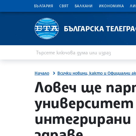
БЪЛГАРИЯ
СВЯТ
БАЛКАНИ
ИКОНОМИКА
ЛИ
БЪЛГАРСКА ТЕЛЕГР
Въведете ключова дума или израз
Търсене
Начало
Всички новини, както и Официални а
site.bta
Ловеч ще пар
университет 
интегрирани
здраве