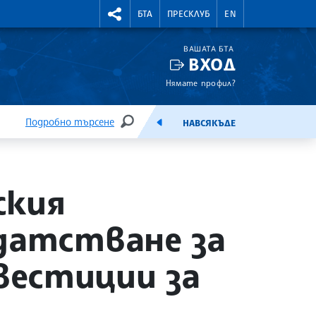
УТНИ КУРСОВЕ
RIGHTMENU.SOCIAL
БТА
ПРЕСКЛУБ
EN
ВАШАТА БТА
ВХОД
Нямате профил?
Подробно търсене
НАВСЯКЪДЕ
ТЪРСЕНЕ
ЕМИСИЯ
ския
датстване за
вестиции за