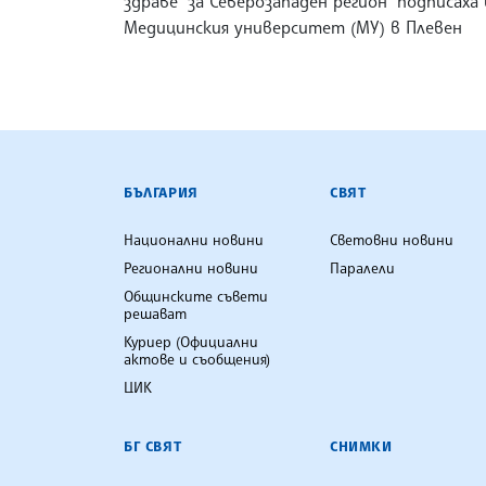
здраве" за Северозападен регион" подписаха 
Медицинския университет (МУ) в Плевен
БЪЛГАРСКА ТЕЛЕГРАФНА АГ
БЪЛГАРИЯ
СВЯТ
Национални новини
Световни новини
Регионални новини
Паралели
Общинските съвети
решават
Куриер (Официални
актове и съобщения)
ЦИК
БГ СВЯТ
СНИМКИ