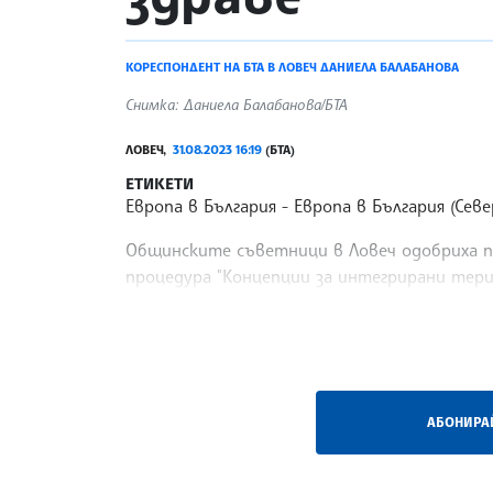
КОРЕСПОНДЕНТ НА БТА В ЛОВЕЧ ДАНИЕЛА БАЛАБАНОВА
Снимка: Даниела Балабанова/БТА
ЛОВЕЧ,
31.08.2023 16:19
(БТА)
ЕТИКЕТИ
Европа в България
Европа в България (Севе
Общинските съветници в Ловеч одобриха п
процедура "Концепции за интегрирани тер
наименование - "Стратегия "Единно
/ЕС/
АБОНИРАЙ