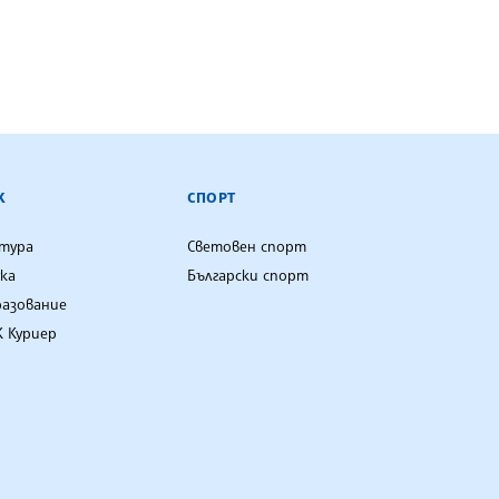
К
СПОРТ
лтура
Световен спорт
ка
Български спорт
разование
 Куриер