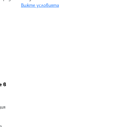
Вижте условията
е в
ция