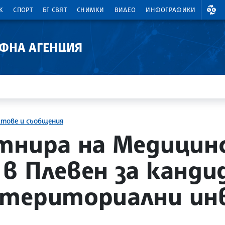
ВАЛ
К
СПОРТ
БГ СВЯТ
СНИМКИ
ВИДЕО
ИНФОГРАФИКИ
АФНА АГЕНЦИЯ
ктове и съобщения
тнира на Медицин
в Плевен за канди
 териториални ин