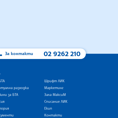
02 9262 210
За контакти
А
БТА
Шрифт ЛИК
туална разходка
Маркетинг
ини за БТА
Зала МаксиМ
rk
сия
Списание ЛИК
тория
Екип
кументи
Контакти