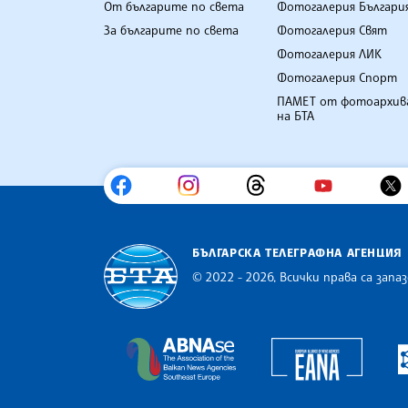
От българите по света
Фотогалерия Българи
За българите по света
Фотогалерия Свят
Фотогалерия ЛИК
Фотогалерия Спорт
ПАМЕТ от фотоархив
на БТА
БЪЛГАРСКА ТЕЛЕГРАФНА АГЕНЦИЯ
© 2022 - 2026, Всички права са запаз
Българска телеграфна агенция
Europe
The Assocoation of the Balkan