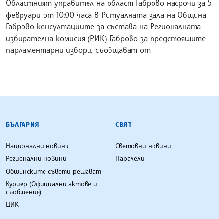
Областният управител на област Габрово насрочи за 5
февруари от 10:00 часа в Ритуалната зала на Община
Габрово консултациите за състава на Регионалната
избирателна комисия (РИК) Габрово за предстоящите
парламентарни избори, съобщават от
БЪЛГАРСКА ТЕЛЕГРАФНА АГЕНЦИЯ
БЪЛГАРИЯ
СВЯТ
Национални новини
Световни новини
Регионални новини
Паралели
Общинските съвети решават
Куриер (Официални актове и
съобщения)
ЦИК