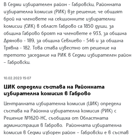
В Седми избирателен район - Габровски, Районната
избирателна комисия (РИК) взе решение, че общият
брой на членовете на секционните избирателни
комисии (СИК) в област Габрово са 1850 души, за
община Габрово броят на членовете е 933, за община
Дряново - 189, за община Севлиево - 546 и за община
Трявна - 182. Това става известно от решение на
третото заседание на РИК в Седми избирателен район
– Габровски.
10.02.2023 15:07
ЦИК определи състава на Районната
избирателна комисия в Габрово
Централната избирателна комисия (ЦИК) определи
състава на Районна избирателна комисия (РИК) с
Решение №1620-НС, съобщиха от Областната
администрация в Габрово. Районната избирателна
комисия в Седми изборен район – Габровски е в състав