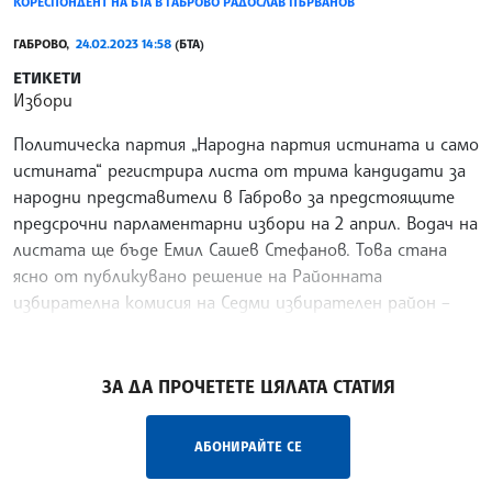
КОРЕСПОНДЕНТ НА БТА В ГАБРОВО РАДОСЛАВ ПЪРВАНОВ
ГАБРОВО,
24.02.2023 14:58
(БТА)
ЕТИКЕТИ
Избори
Политическа партия „Народна партия истината и само
истината“ регистрира листа от трима кандидати за
народни представители в Габрово за предстоящите
предсрочни парламентарни избори на 2 април. Водач на
листата ще бъде Емил Сашев Стефанов. Това стана
ясно от публикувано решение на Районната
избирателна комисия на Седми избирателен район –
Габровски с председател Мария Недева.
/МК/
ЗА ДА ПРОЧЕТЕТЕ ЦЯЛАТА СТАТИЯ
АБОНИРАЙТЕ СЕ