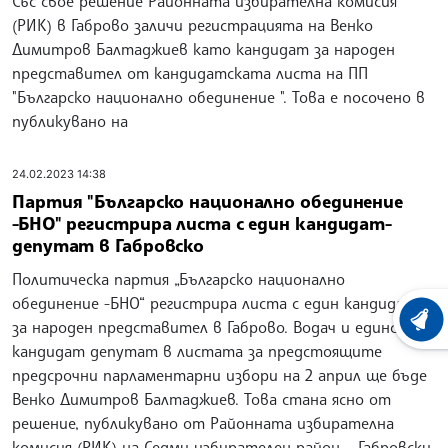
Със свое решение Районната избирателна комисия
(РИК) в Габрово заличи регистрацията на Венко
Димитров Балтаджиев като кандидат за народен
представител от кандидатската листа на ПП
"Българско национално обединение ". Това е посочено в
публикувано на
24.02.2023 14:38
Партия "Българско национално обединение
-БНО" регистрира листа с един кандидат-
депутат в Габровско
Политическа партия „Българско национално
обединение -БНО“ регистрира листа с един кандидат
ХРОНО
за народен представител в Габрово. Водач и единствен
кандидат депутат в листата за предстоящите
предсрочни парламентарни избори на 2 април ще бъде
Венко Димитров Балтаджиев. Това стана ясно от
решение, публикувано от Районната избирателна
комисия (РИК) на Седми избирателен район – Габровски