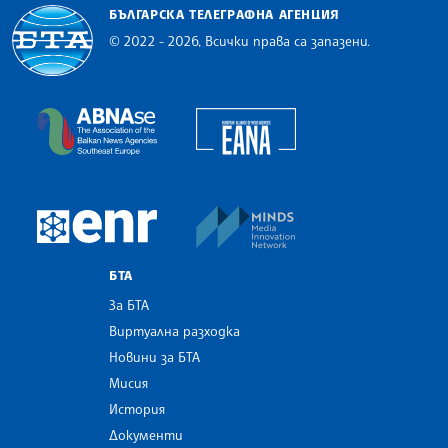
БЪЛГАРСКА ТЕЛЕГРАФНА АГЕНЦИЯ
© 2022 - 2026, Всички права са запазени.
Българска телеграфна агенция
European Alliance of N
The Assocoation of the Balkan News Agencies S
MINDS Media Innovatio
European Newsroom
БТА
За БТА
Виртуална разходка
Новини за БТА
Мисия
История
Документи