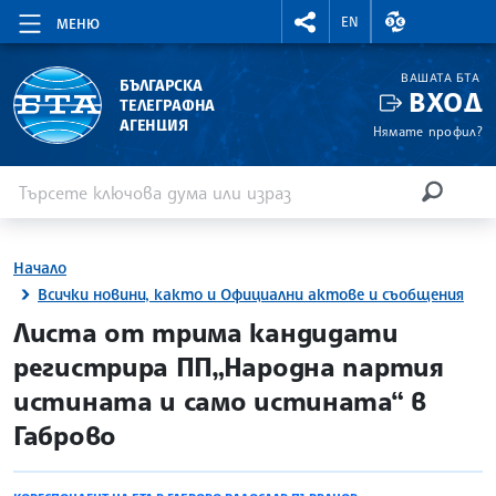
RIGHTMENU.SOCIAL
ВАЛУТНИ КУР
EN
МЕНЮ
ВАШАТА БТА
БЪЛГАРСКА
ВХОД
ТЕЛЕГРАФНА
АГЕНЦИЯ
Нямате профил?
Въведете ключова дума или израз
Търсене
ТЪРСЕН
Начало
Всички новини, както и Официални актове и съобщения
site.bta
Листа от трима кандидати
регистрира ПП„Народна партия
истината и само истината“ в
Габрово