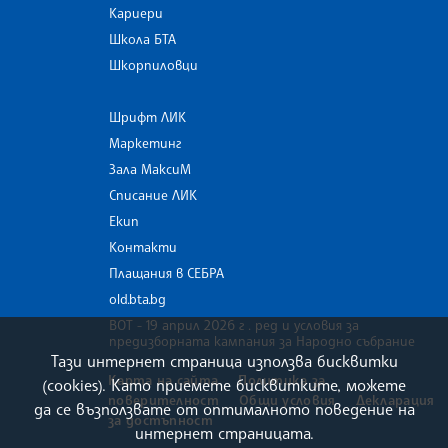
Кариери
Школа БТА
Шкорпиловци
Шрифт ЛИК
Маркетинг
Зала МаксиМ
Списание ЛИК
Екип
Контакти
Плащания в СЕБРА
old.bta.bg
ВОТ - 19 април 2026 г . ред и условия за
предизборната кампания за Народно събрание
Тази интернет страница използва бисквитки
Карта на сайта
Политика за
(cookies). Като приемете бисквитките, можете
поверителност
Общи условия
Декларация
да се възползвате от оптималното поведение на
за достъпност
интернет страницата.