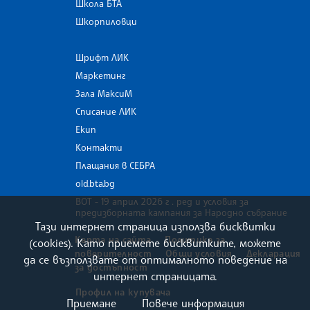
Школа БТА
Шкорпиловци
Шрифт ЛИК
Маркетинг
Зала МаксиМ
Списание ЛИК
Екип
Контакти
Плащания в СЕБРА
old.bta.bg
ВОТ - 19 април 2026 г . ред и условия за
предизборната кампания за Народно събрание
Тази интернет страница използва бисквитки
Карта на сайта
Политика за
(cookies). Като приемете бисквитките, можете
поверителност
Общи условия
Декларация
да се възползвате от оптималното поведение на
за достъпност
интернет страницата.
Профил на купувача
Приемане
Повече информация