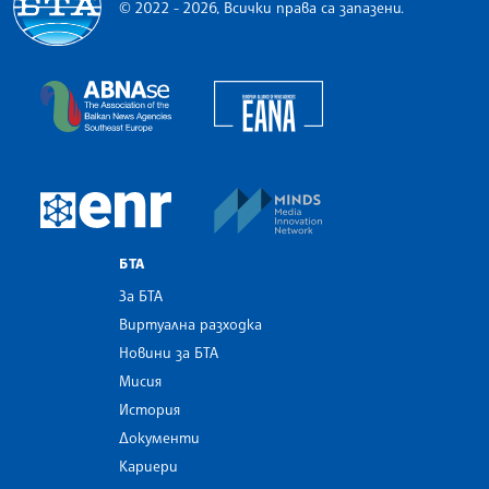
© 2022 - 2026, Всички права са запазени.
Българска телеграфна агенция
European Alliance of N
The Assocoation of the Balkan News Agencies S
MINDS Media Innovatio
European Newsroom
БТА
За БТА
Виртуална разходка
Новини за БТА
Мисия
История
Документи
Кариери