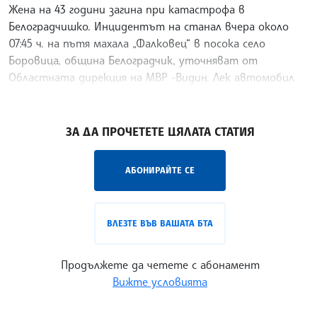
Жена на 43 години загина при катастрофа в
Белоградчишко. Инцидентът на станал вчера около
07:45 ч. на пътя махала „Фалковец“ в посока село
Боровица, община Белоградчик, уточняват от
Областната дирекция на МВР -Видин. Лек автомобил
„Ауди А3“ с
/ВД/
ЗА ДА ПРОЧЕТЕТЕ ЦЯЛАТА СТАТИЯ
АБОНИРАЙТЕ СЕ
ВЛЕЗТЕ ВЪВ ВАШАТА БТА
Продължете да четете с абонамент
Вижте условията