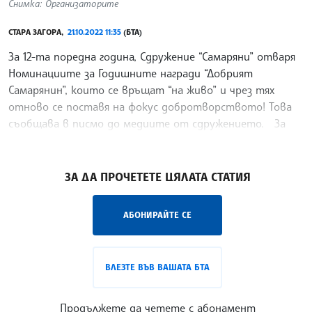
Снимка: Организаторите
СТАРА ЗАГОРА,
21.10.2022 11:35
(БТА)
За 12-та поредна година, Сдружение “Самаряни” отваря
Номинациите за Годишните награди “Добрият
Самарянин”, които се връщат “на живо” и чрез тях
отново се поставя на фокус добротворството! Това
съобщава в писмо до медиите от сдружението. За
поредна
/ТС/
ЗА ДА ПРОЧЕТЕТЕ ЦЯЛАТА СТАТИЯ
АБОНИРАЙТЕ СЕ
ВЛЕЗТЕ ВЪВ ВАШАТА БТА
Продължете да четете с абонамент