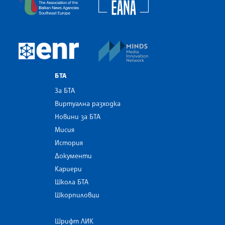
MINDS Media Innovatio
European Newsroom
БТА
За БТА
Виртуална разходка
Новини за БТА
Мисия
История
Документи
Кариери
Школа БТА
Шкорпиловци
Шрифт ЛИК