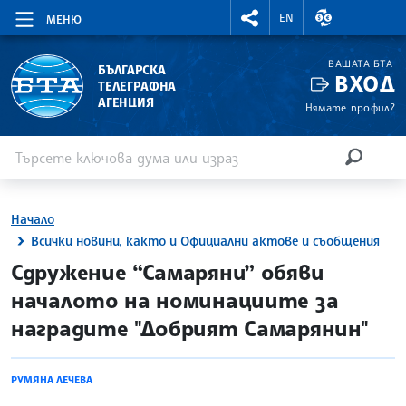
RIGHTMENU.SOCIAL
ВАЛУТНИ КУР
EN
МЕНЮ
ВАШАТА БТА
БЪЛГАРСКА
ВХОД
ТЕЛЕГРАФНА
АГЕНЦИЯ
Нямате профил?
Въведете ключова дума или израз
Търсене
ТЪРСЕН
Начало
Всички новини, както и Официални актове и съобщения
site.bta
Сдружение “Самаряни” обяви
началото на номинациите за
наградите "Добрият Самарянин"
РУМЯНА ЛЕЧЕВА