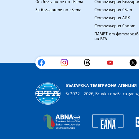
От българите по света
Фотогалерия Българи
За българите по света
Фотогалерия Свят
Фотогалерия ЛИК
Фотогалерия Спорт
ПАМЕТ от фотоархив
на БТА
БЪЛГАРСКА ТЕЛЕГРАФНА АГЕНЦИЯ
© 2022 - 2026, Всички права са запаз
Българска телеграфна агенция
Europe
The Assocoation of the Balkan