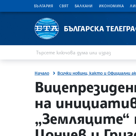
БЪЛГАРИЯ
СВЯТ
БАЛКАНИ
ИКОНОМИКА
ЛИ
БЪЛГАРСКА ТЕЛЕГР
Въведете ключова дума или израз
Търсене
Начало
Всички новини, както и Официални а
тът
site.bta
Вицепрезиде
на инициатив
„Земляците“ 
Цончев и Григ