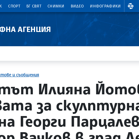
ВАЛ
К
СПОРТ
БГ СВЯТ
СНИМКИ
ВИДЕО
ИНФОГРАФИКИ
АФНА АГЕНЦИЯ
ктове и съобщения
нтът Илияна Йото
ата за скулптурн
на Георги Парцалев
ор Вачков в град Л