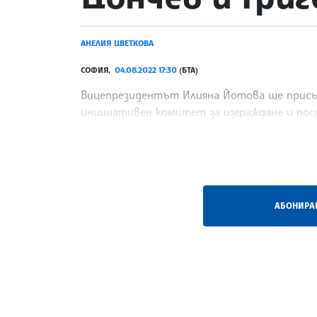
АНЕЛИЯ ЦВЕТКОВА
СОФИЯ,
04.08.2022 17:30
(БТА)
Вицепрезидентът Илияна Йотова ще присъс
инициативен комитет за изграждане и пос
творци Георги Парцалев, Дончо Цончев
/ВД/
АБОНИРАЙ