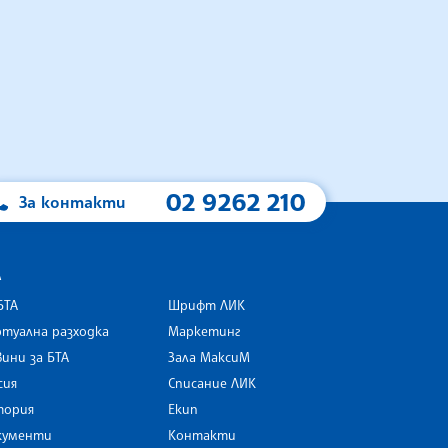
02 9262 210
За контакти
А
БТА
Шрифт ЛИК
туална разходка
Маркетинг
ини за БТА
Зала МаксиМ
rk
сия
Списание ЛИК
тория
Екип
кументи
Контакти