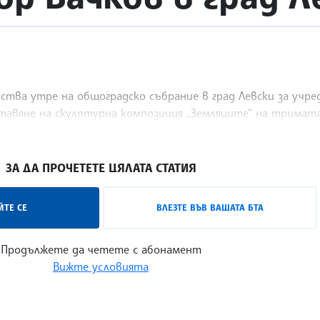
тва утре на общоградско събрание в град Левски за учре
тавяне на скулптурна композиция „Земляците“ на тримат
ЗА ДА ПРОЧЕТЕТЕ ЦЯЛАТА СТАТИЯ
ТЕ СЕ
ВЛЕЗТЕ ВЪВ ВАШАТА БТА
Продължете да четете с абонамент
Вижте условията