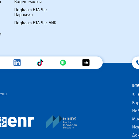
я
Видео емисия
Подкаст БТА Час
Паралели
Подкаст БТА Час ЛИК
а
БТ
ени.
За 
Вир
Нов
an Alliance of News Agencies
MINDS Media Innovation Netwo
 News Agencies Southeast Europe
Ми
European Newsroom
Ис
До