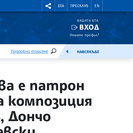
УТНИ КУРСОВЕ
RIGHTMENU.SOCIAL
БТА
ПРЕСКЛУБ
EN
ВАШАТА БТА
ВХОД
Нямате профил?
Подробно търсене
НАВСЯКЪДЕ
ТЪРСЕНЕ
ЕМИСИЯ
ва е патрон
а композиция
, Дончо
евски