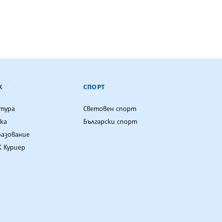
К
СПОРТ
лтура
Световен спорт
ка
Български спорт
разование
 Куриер