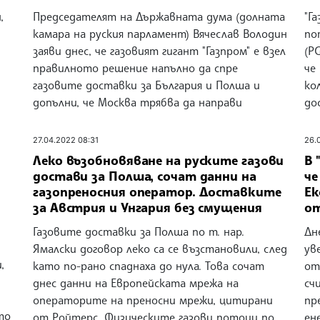
,
Председателят на Държавната дума (долната
"Г
камара на руския парламент) Вячеслав Володин
по
заяви днес, че газовият гигант "Газпром" е взел
(P
правилното решение напълно да спре
че
газовите доставки за България и Полша и
ко
допълни, че Москва трябва да направи
до
27.04.2022 08:31
26.
Леко възобновяване на руските газови
В 
достави за Полша, сочат данни на
че
газопреносния оператор. Доставките
Ек
за Австрия и Унгария без смущения
от
Газовите доставки за Полша по т. нар.
Дн
Ямалски договор леко са се възстановили, след
ув
,
като по-рано спаднаха до нула. Това сочат
от
днес данни на Европейската мрежа на
сч
операторите на преносни мрежи, цитирани
пр
то
от Ройтерс. Физическите газови потоци по
ен