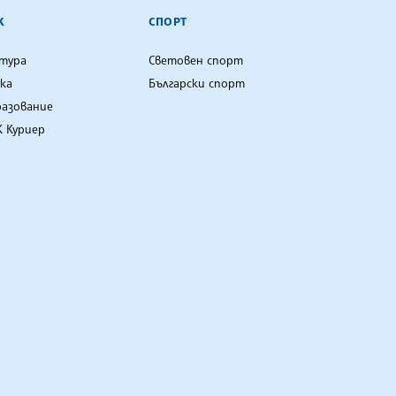
К
СПОРТ
лтура
Световен спорт
ка
Български спорт
разование
 Куриер