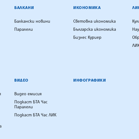
ЕНЦИЯ
БАЛКАНИ
ИКОНОМИКА
ЛИ
Балкански новини
Световна икономика
Ку
Паралели
Българска икономика
Нау
Бизнес Куриер
Об
ЛИК
ВИДЕО
ИНФОГРАФИКИ
я
Видео емисия
Подкаст БТА Час
Паралели
Подкаст БТА Час ЛИК
а