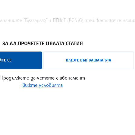
мпаниите "Булгаргаз" и ПГНиГ (PGNiG), тъй като не се плащ
ЗА ДА ПРОЧЕТЕТЕ ЦЯЛАТА СТАТИЯ
ТЕ СЕ
ВЛЕЗТЕ ВЪВ ВАШАТА БТА
Продължете да четете с абонамент
Вижте условията