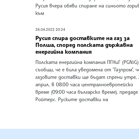
Русия вчера обяви спиране на синьото гори
към
26.04.2022 20:24
Русия спира доставките на газ за
Полша, според полскaта държавна
енергийна компания
Полската енергийна компания ПГНиГ (PGNiG)
съобщи, че е била уведомена от "Газпром", ч
газовите доставки ще бъдат спрени утре, 
април, в 08:00 часа централноевропейско
време (09:00 часа българско време), предаде
Ройтерс. Руските доставки на