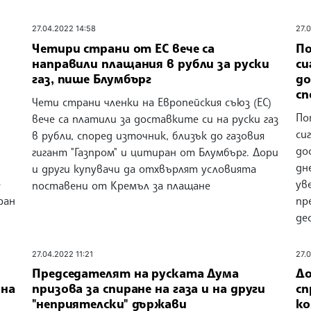
27.04.2022 14:58
27.
Четири страни от ЕС вече са
По
направили плащания в рубли за руски
си
газ, пише Блумбърг
до
сп
Чети страни членки на Европейския съюз (ЕС)
По
вече са платили за доставките си на руски газ
си
в рубли, според източник, близък до газовия
до
гигант "Газпром" и цитиран от Блумбърг. Дори
дн
и други купувачи да отхвърлят условията
е
ув
поставени от Кремъл за плащане
ран
пр
де
27.04.2022 11:21
27.
Председателят на руската Дума
До
 на
призова за спиране на газа и на други
сп
"неприятелски" държави
ко