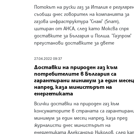
Потокът на руски газ за Италия е регулярен
съобщи днес говорител на компанията за
газова инфраструктура "Снам" (Snam),
цитиран от АНСА, след като Моксва спря
доставките за България и Полша. "Газпром"
преустанови доставките за двете
27.04.2022 09:37
Доставки на природен газ към
потребителите в България са
гарантирани минимум за един месец
напред, каза министърът на
енергетиката
Всички доставки на природен газ към
консуматорите в страната са гарантирани
минимум за един месец напред, каза пред
журналисти днес министърът на
енергетиката Александър Николов, след ка