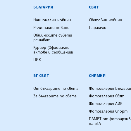
БЪЛГАРСКА ТЕЛЕГРАФНА АГ
БЪЛГАРИЯ
СВЯТ
Национални новини
Световни новини
Регионални новини
Паралели
Общинските съвети
решават
Куриер (Официални
актове и съобщения)
ЦИК
БГ СВЯТ
СНИМКИ
От българите по света
Фотогалерия Българи
За българите по света
Фотогалерия Свят
Фотогалерия ЛИК
Фотогалерия Спорт
ПАМЕТ от фотоархив
на БТА