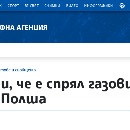
ВАЛ
К
СПОРТ
БГ СВЯТ
СНИМКИ
ВИДЕО
ИНФОГРАФИКИ
АФНА АГЕНЦИЯ
ктове и съобщения
ви, че е спрял газ
и Полша