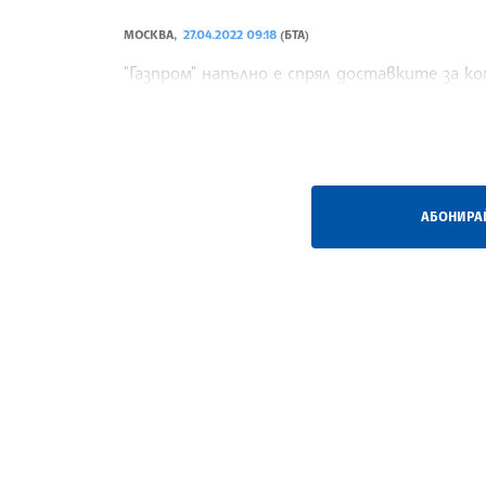
МОСКВА,
27.04.2022 09:18
(БТА)
"Газпром" напълно е спрял доставките за ко
холдингът, цитиран от Ройтерс и ТАСС.
/ЕС/
АБОНИРАЙ