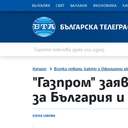
БЪЛГАРИЯ
СВЯТ
БАЛКАНИ
ИКОНОМИКА
ЛИ
БЪЛГАРСКА ТЕЛЕГР
Въведете ключова дума или израз
Търсене
Начало
Всички новини, както и Официални а
site.bta
"Газпром" зая
за България 
ЕЛЕНА САВОВА
.