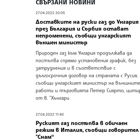
СВЪРЗАНИ НОВИНИ
27.04.2022 20:05
Доставките на руски газ до Унгария
през България и Сърбия остават
непроменени, съобщи унгарският
външен министър
Природен газ към Унгария продължава да
постъпва спрямо установения график, без
затруднения и в съответствие с
дългосрочния договор на страната с Русия,
съобщи унгарският министър на външнит
работи и търговията Петер Сиярто, цити
от в. "Хънгари
27.04.2022 11:40
Руският газ постъпва в обичаен
режим в Италия, съобщи говорител
"Снам“