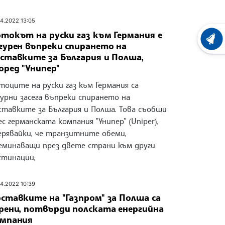
04.2022 13:05
токът на руски газ към Германия е
ХРОНО
гурен въпреки спирането на
ставките за България и Полша,
оред "Унипер"
тоците на руски газ към Германия са
гурни засега въпреки спирането на
ставките за България и Полша. Това съобщи
ес германската компания "Унипер" (Uniper),
ерявайки, че транзитните обеми,
еминаващи през двете страни към други
стинации,
04.2022 10:39
ставките на "Газпром" за Полша са
рени, потвърди полската енергийна
мпания