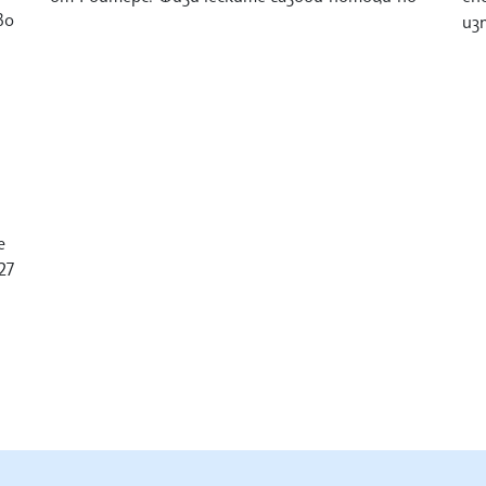
во
из
е
27