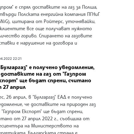
азпром" е спрял доставките на газ за Полша,
твърди Полската енергийна компания ПГНиГ
GNiG), цитирана от Ройтерс, уточнявайки,
 клиентите все още получават нужното
личество гориво. Спирането на газовите
ставки е нарушение на договора и
04.2022 22:21
"Булгаргаз" е получено уведомление,
 доставките на газ от "Газпром
спорт" ще бъдат спрени, считано
 27 април
ес, 26 април, в "Булгаргаз" ЕАД е получено
едомление, че доставките на природен газ
 "Газпром Експорт" ще бъдат спрени,
итано от 27 април 2022 г., съобщиха от
есцентъра на Министерството на
ергетиката. Българската страна е