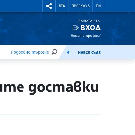
УТНИ КУРСОВЕ
RIGHTMENU.SOCIAL
БТА
ПРЕСКЛУБ
EN
ВАШАТА БТА
ВХОД
Нямате профил?
Подробно търсене
НАВСЯКЪДЕ
ТЪРСЕНЕ
ЕМИСИЯ
овите доставки