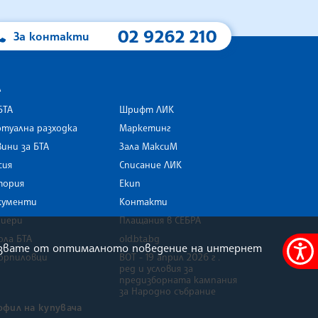
02 9262 210
За контакти
А
БТА
Шрифт ЛИК
туална разходка
Маркетинг
ини за БТА
Зала МаксиМ
rk
сия
Списание ЛИК
тория
Екип
кументи
Контакти
риери
Плащания в СЕБРА
ола БТА
old.bta.bg
олзвате от оптималното поведение на интернет
орпиловци
ВОТ - 19 април 2026 г .
Меню
ред и условия за
за
предизборната кампания
за Народно събрание
достъ
офил на купувача