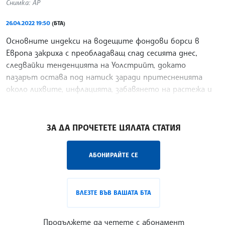
Снимка: AP
26.04.2022 19:50
(БТА)
Основните индекси на водещите фондови борси в
Европа закриха с преобладаващ спад сесията днес,
следвайки тенденцията на Уолстрийт, докато
пазарът остава под натиск заради притесненията
около лихвите, инфлацията, забавянето на растежа и
войната в
/ЕС/
ЗА ДА ПРОЧЕТЕТЕ ЦЯЛАТА СТАТИЯ
АБОНИРАЙТЕ СЕ
ВЛЕЗТЕ ВЪВ ВАШАТА БТА
Продължете да четете с абонамент