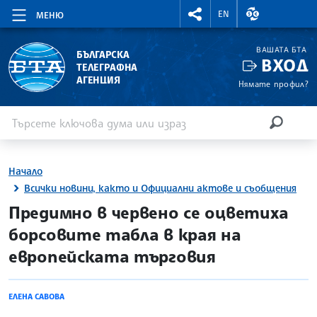
RIGHTMENU.SOCIAL
ВАЛУТНИ КУР
EN
МЕНЮ
ВАШАТА БТА
БЪЛГАРСКА
ВХОД
ТЕЛЕГРАФНА
АГЕНЦИЯ
Нямате профил?
Въведете ключова дума или израз
Търсене
ТЪРСЕН
Начало
Всички новини, както и Официални актове и съобщения
site.bta
Предимно в червено се оцветиха
борсовите табла в края на
европейската търговия
ЕЛЕНА САВОВА