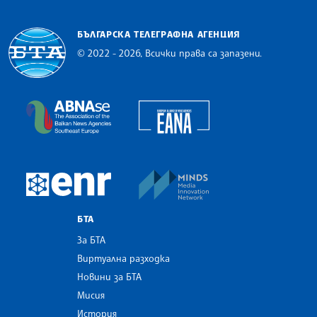
БЪЛГАРСКА ТЕЛЕГРАФНА АГЕНЦИЯ
© 2022 - 2026, Всички права са запазени.
Българска телеграфна агенция
European Alliance of N
The Assocoation of the Balkan News Agencies S
MINDS Media Innovatio
European Newsroom
БТА
За БТА
Виртуална разходка
Новини за БТА
Мисия
История