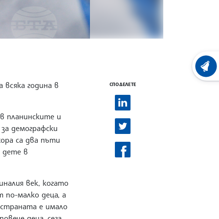
ХРОНО
а всяка година в
СПОДЕЛЕТЕ
 в планинските и
 за демографски
ора са два пъти
 дете в
иналия век, когато
 по-малко деца, а
 страната е имало
повече деца, сега