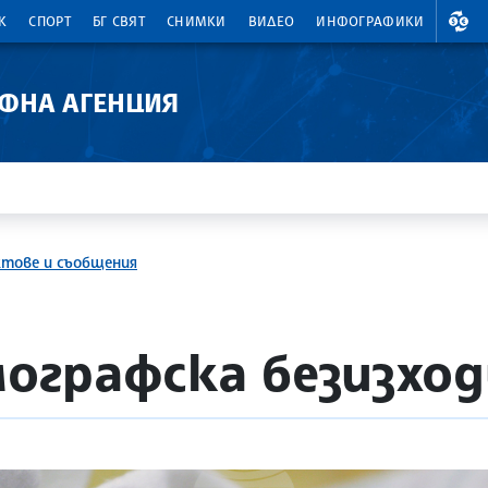
ВАЛ
К
СПОРТ
БГ СВЯТ
СНИМКИ
ВИДЕО
ИНФОГРАФИКИ
АФНА АГЕНЦИЯ
ктове и съобщения
мографска безизхо