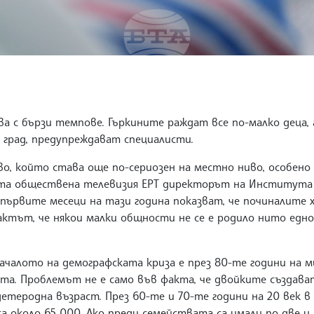
ва с бързи темпове. Гъркините раждат все по-малко деца, 
 град, предупреждават специалисти.
во, който става още по-сериозен на местно ниво, особено
ката обществена телевизия ЕРТ директорът на Института
първите месеци на тази година показват, че починалите х
актът, че някои малки общности не се е родило нито едно
ачалото на демографската криза е през 80-те години на м
та. Проблемът не е само във факта, че двойките създават
етеродна възраст. През 60-те и 70-те години на 20 век в
са около 65 000. Ако преди семействата са имали по две и 