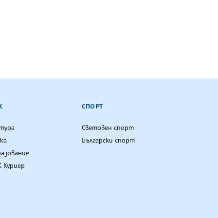
К
СПОРТ
лтура
Световен спорт
ка
Български спорт
разование
 Куриер