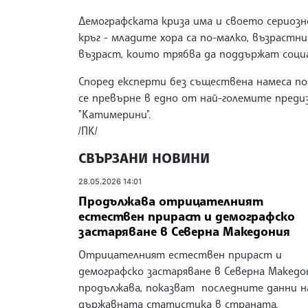
Демографската криза има и своето сериоз
кръг - младите хора са по-малко, възрастн
възраст, които трябва да поддържат соци
Според експерти без съществена намеса п
се превърне в едно от най-големите пред
"Катимерини".
/ПК/
СВЪРЗАНИ НОВИНИ
28.05.2026 14:01
Продължава отрицателният
естествен прираст и демографско
застаряване в Северна Македония
Отрицателният естествен прираст и
демографско застаряване в Северна Македо
продължава, показват последните данни н
държавната статистика в страната.