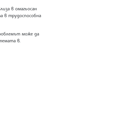
лиза в омагьосан
ата в трудоспособна
проблемът може да
темата в.