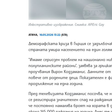
Илюстративно изображение. Снимка: AP/Eric Gay
АТИНА,
16.05.2026 13:22
(БТА)
Демографската криза в Гърция се задълбоча
страната умира населението на един голям
"Имаме сериозен проблем на национално ни
полупланинските райони", заявява за гръц
проучвания Вирон Кодзаманис. Данните от 
повече от родените деца. Показателен е ф
продължение на една година.
Пред телевизията Кодзаманис посочва, че н
се регистрира значителен спад на раждания
че постоянно намалява броят на хората в д
около 145 000 раждания на година. Днес те 