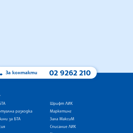
02 9262 210
За контакти
А
БТА
Шрифт ЛИК
туална разходка
Маркетинг
ини за БТА
Зала МаксиМ
rk
сия
Списание ЛИК