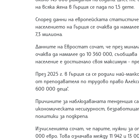
на всяка жена в Гърция се пада по 1,5 дете.
Според данни на европейската статистичес
населението на Гърция се очаква да намалее
7,3 милиона.
Данните на Евростат сочат, че през минала
очаква да намалее до 10 360 000, съобщава
население е достигнало своя максимум - пре
През 2025 г. в Гърция са се родили най-мал
от преподавателя по трудово право Алексис 
600 000 деца".
Причините за наблюдаваната тенденция са 
икономическата несигурност, безработица
политики за подкрепа.
Изчисленията сочат, че парите, нужни за о
000 евро. Това означава между 11 942 и 13 0