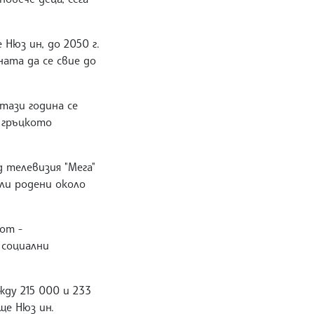
Нюз ин, до 2050 г.
ната да се свие до
тази година се
и гръцкото
д телевизия "Мега"
или родени около
от -
 социални
ду 215 000 и 233
ще Нюз ин.