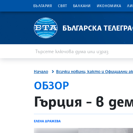
БЪЛГАРИЯ
СВЯТ
БАЛКАНИ
ИКОНОМИКА
ЛИ
БЪЛГАРСКА ТЕЛЕГР
Въведете ключова дума или израз
Търсене
Начало
Всички новини, както и Официални а
ОБЗОР
site.bta
Гърция - в де
ЕЛЕНА ДРАЖЕВА