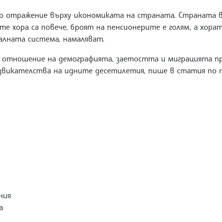
но отражение върху икономиката на страната. Страната в
ите хора са повече, броят на пенсионерите е голям, а хор
алната система, намаляват.
о отношение на демографията, заетостта и миграцията 
извикателства на идните десетилетия, пише в статия по 
ния
а