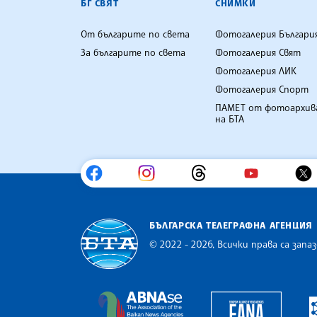
БГ СВЯТ
СНИМКИ
От българите по света
Фотогалерия Българи
За българите по света
Фотогалерия Свят
Фотогалерия ЛИК
Фотогалерия Спорт
ПАМЕТ от фотоархив
на БТА
БЪЛГАРСКА ТЕЛЕГРАФНА АГЕНЦИЯ
© 2022 - 2026, Всички права са запаз
Българска телеграфна агенция
Europe
The Assocoation of the Balkan