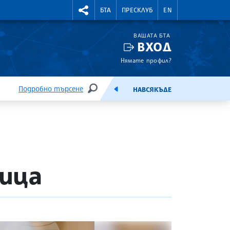
УТНИ КУРСОВЕ
RIGHTMENU.SOCIAL
БТА
ПРЕСКЛУБ
EN
ВАШАТА БТА
ВХОД
Нямате профил?
Подробно търсене
НАВСЯКЪДЕ
ТЪРСЕНЕ
ЕМИСИЯ
дица