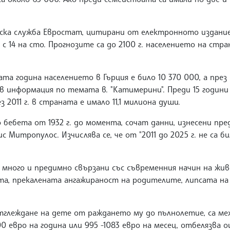
ка служба Евростат, цитирани от електронното издание 
 с 14 на сто. Прогнозите са до 2100 г. населението на стра
та година населението в Гърция е било 10 370 000, а през 
 в информация по темата в. "Катимерини". Преди 15 годин
з 2011 г. в страната е имало 11,1 милиона души.
ко бебета от 1932 г. до момента, сочат данни, изнесени пре
Митропулос. Изчислява се, че от "2011 до 2025 г. не са б
много и предимно свързани със съвременния начин на жив
та, прекалената ангажираност на родителите, липсата на
тглеждане на дете от раждането му до пълнолетие, са меж
00 евро на година или 995 -1083 евро на месец, отбелязва о