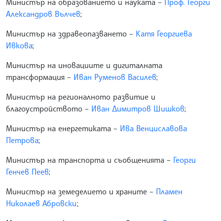
Министър на образованието и науката –
Проф. Георги
Александров Вълчев
;
Министър на здравеопазването –
Катя Георгиева
Ивкова
;
Министър на иновациите и дигиталната
трансформация –
Иван Руменов Василев
;
Министър на регионалното развитие и
благоустройството –
Иван Димитров Шишков
;
Министър на енергетиката –
Ива Венциславова
Петрова
;
Министър на транспорта и съобщенията –
Георги
Генчев Пеев
;
Министър на земеделието и храните –
Пламен
Николаев Абровски
;