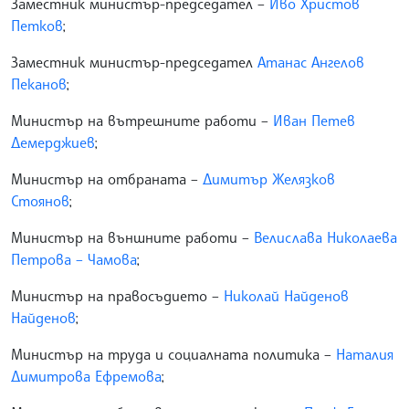
Заместник министър-председател –
Иво Христов
Петков
;
Заместник министър-председател
Атанас Ангелов
Пеканов
;
Министър на вътрешните работи –
Иван Петев
Демерджиев
;
Министър на отбраната –
Димитър Желязков
Стоянов
;
Министър на външните работи –
Велислава Николаева
Петрова – Чамова
;
Министър на правосъдието –
Николай Найденов
Найденов
;
Министър на труда и социалната политика –
Наталия
Димитрова Ефремова
;