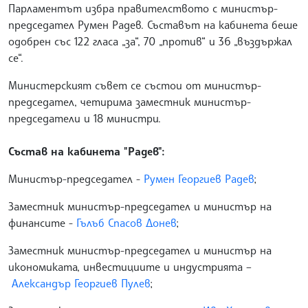
Парламентът избра правителството с министър-
председател Румен Радев. Съставът на кабинета беше
одобрен със 122 гласа „за“, 70 „против“ и 36 „въздържал
се“.
Министерският съвет се състои от министър-
председател, четирима заместник министър-
председатели и 18 министри.
Състав на кабинета "Радев":
Министър-председател -
Румен Георгиев Радев
;
Заместник министър-председател и министър на
финансите -
Гълъб Спасов Донев
;
Заместник министър-председател и министър на
икономиката, инвестициите и индустрията –
Александър Георгиев Пулев
;