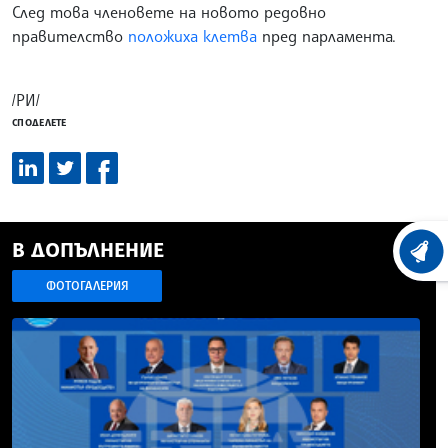
След това членовете на новото редовно
правителство
положиха клетва
пред парламента.
/РИ/
СПОДЕЛЕТЕ
В ДОПЪЛНЕНИЕ
ХРОНО
ФОТОГАЛЕРИЯ