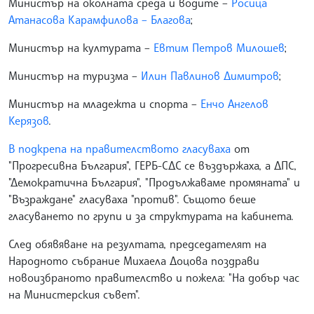
Министър на околната среда и водите –
Росица
Атанасова Карамфилова – Благова
;
Министър на културата –
Евтим Петров Милошев
;
Министър на туризма –
Илин Павлинов Димитров
;
Министър на младежта и спорта –
Енчо Ангелов
Керязов
.
В подкрепа на правителството гласуваха
от
"Прогресивна България", ГЕРБ-СДС се въздържаха, а ДПС,
"Демократична България", "Продължаваме промяната" и
"Възраждане" гласуваха "против". Същото беше
гласуването по групи и за структурата на кабинета.
След обявяване на резултата, председателят на
Народното събрание Михаела Доцова поздрави
новоизбраното правителство и пожела: "На добър час
на Министерския съвет".