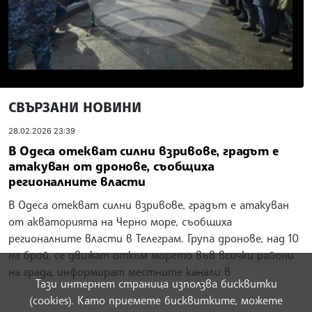
СВЪРЗАНИ НОВИНИ
28.02.2026 23:39
В Одеса отекват силни взривове, градът е
атакуван от дронове, съобщиха
регионалните власти
В Одеса отекват силни взривове, градът е атакуван
от акваторията на Черно море, съобщиха
регионалните власти в Телеграм. Група дронове, над 10
на брой, се движат откъм морето във всички райони
на града, информират местните канали в
Тази интернет страница използва бисквитки
(cookies). Като приемете бисквитките, можете