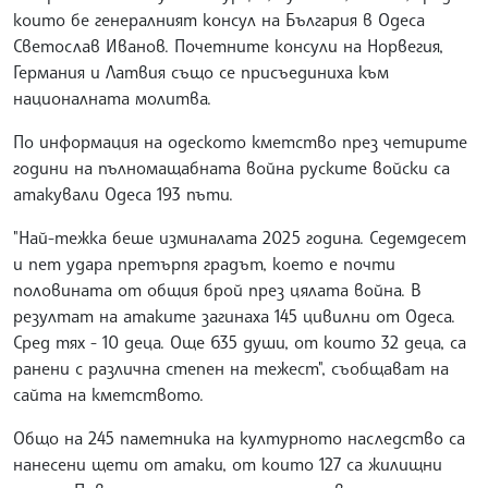
които бе генералният консул на България в Одеса
Светослав Иванов. Почетните консули на Норвегия,
Германия и Латвия също се присъединиха към
националната молитва.
По информация на одеското кметство през четирите
години на пълномащабната война руските войски са
атакували Одеса 193 пъти.
"Най-тежка беше изминалата 2025 година. Седемдесет
и пет удара претърпя градът, което е почти
половината от общия брой през цялата война. В
резултат на атаките загинаха 145 цивилни от Одеса.
Сред тях - 10 деца. Още 635 души, от които 32 деца, са
ранени с различна степен на тежест", съобщават на
сайта на кметството.
Общо на 245 паметника на културното наследство са
нанесени щети от атаки, от които 127 са жилищни