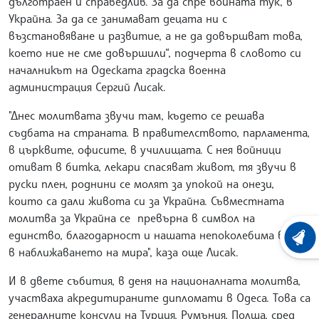
дълготраен и справедлив. За да спре войната тук, в
Украйна. За да се занимават децата ни с
възстановяване и развитие, а не да довършват това,
което ние не сме довършили“, подчерта в словото си
началникът на Одеската градска военна
администрация Сергий Лисак.
"Днес молитвата звучи там, където се решава
съдбата на страната. В правителството, парламента,
в църквите, офисите, в училищата. С нея войници
отиват в битка, лекари спасяват живот, тя звучи в
руски плен, роднини се молят за упокой на онези,
които са дали живота си за Украйна. Съвместната
молитва за Украйна се превърна в символ на
единство, благодарност и нашата непоколебима вяра
ХРОНО
в наближаването на мира", каза още Лисак.
И в двете събития, в деня на националната молитва,
участваха акредитираните дипломати в Одеса. Това са
генералните консули на Турция, Румъния, Полша, сред