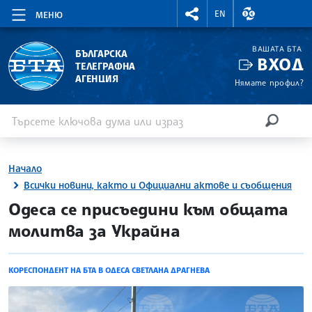
RIGHTMENU.SOCIAL
ВАЛУТНИ КУР
EN
МЕНЮ
ВАШАТА БТА
БЪЛГАРСКА
ВХОД
ТЕЛЕГРАФНА
АГЕНЦИЯ
Нямате профил?
Въведете ключова дума или израз
Търсене
ТЪРСЕН
Начало
Всички новини, както и Официални актове и съобщения
site.bta
Одеса се присъедини към общата
молитва за Украйна
КОРЕСПОНДЕНТ НА БТА В ОДЕСА СВЕТЛАНА ДРАГНЕВА