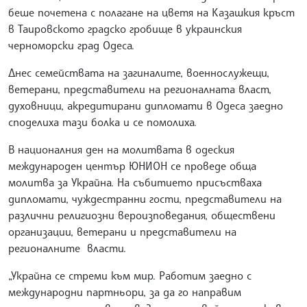
беше почетена с полагане на цветя на Казашкия кръст
в Таировското градско гробище в украинския
черноморски град Одеса.
Днес семействата на загиналите, военнослужещи,
ветерани, представители на регионалната власт,
духовници, акредитирани дипломати в Одеса заедно
споделиха тази болка и се помолиха.
В националния ден на молитвата в одеския
международен център ЮНИОН се проведе обща
молитва за Украйна. На събитието присъстваха
дипломати, чуждестранни гости, представители на
различни религиозни вероизповедания, обществени
организации, ветерани и представители на
регионалните власти.
„Украйна се стреми към мир. Работим заедно с
международни партньори, за да го направим