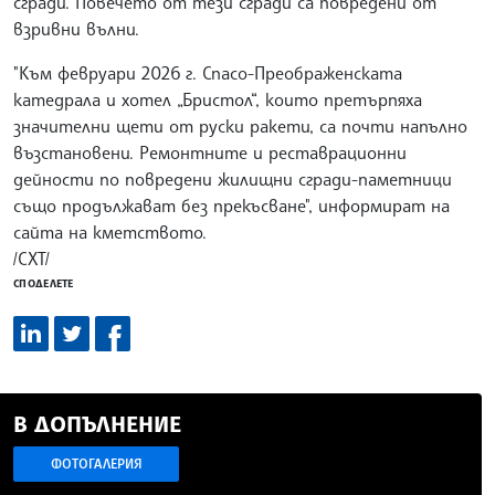
сгради. Повечето от тези сгради са повредени от
взривни вълни.
"Към февруари 2026 г. Спасо-Преображенската
катедрала и хотел „Бристол“, които претърпяха
значителни щети от руски ракети, са почти напълно
възстановени. Ремонтните и реставрационни
дейности по повредени жилищни сгради-паметници
също продължават без прекъсване", информират на
сайта на кметството.
/СХТ/
СПОДЕЛЕТЕ
В ДОПЪЛНЕНИЕ
ФОТОГАЛЕРИЯ