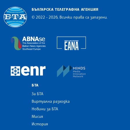
БЪЛГАРСКА ТЕЛЕГРАФНА АГЕНЦИЯ
© 2022 - 2026, Всички права са запазени.
Българска телеграфна агенция
European Alliance of N
The Assocoation of the Balkan News Agencies S
MINDS Media Innovatio
European Newsroom
БТА
За БТА
Виртуална разходка
Новини за БТА
Мисия
История