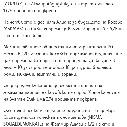
(ДСК/LDK) на Люмир Абдиджику е на трето място с
13,79 процента подкрепа.
На четвърто е десният Алианс за бъдещето на Косово
(АБК/AAK) на бившия премиер Рамуш Харадинай с 5,78 на
сто от гласовете.
Малцинствените общности имат гарантирани 20
места в 120-местния косовски парламент без значение
дали преминават прага от 5 процента за влизане в
него – 10 за сърбите и общо 10 за турци, бошняци,
роми, ашкалии, египтяни и горани.
Според публикуваните до момента данни най-
голямата партия на косовските сърби "Сръбска листа"
на Златан Елек има 3,74 процента подкрепа.
След нея в неокончателните резултати се нарежда
Социалдемократическата инициатива (NISMA
SOCIALDEMOKRATE) на Фатмир Лимай с 1,72 на сто и