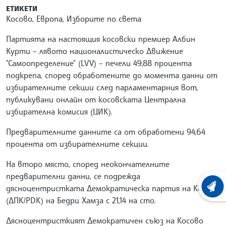
ЕТИКЕТИ
Косово, Европа, Изборите по света
Партията на настоящия косовски премиер Албин
Курти – лявото националистическо Движение
"Самоопределение" (LVV) – печели 49,88 процента
подкрепа, според обработените до момента данни от
избирателните секции след парламентарния вот,
публикувани онлайн от косовската Централна
избирателна комисия (ЦИК).
Предварителните данните са от обработени 94,64
процента от избирателните секции.
На второ място, според неокончателните
предварителни данни, се подрежда
дясноцентристката Демократическа партия на Косово
ХРОНО
(ДПК/PDK) на Бедри Хамза с 21,14 на сто.
Дясноцентристкият Демократичен съюз на Косово