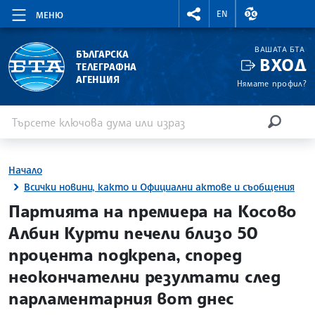
RIGHTMENU.SOCIAL
ВАЛУТНИ КУР
EN
МЕНЮ
ВАШАТА БТА
БЪЛГАРСКА
ВХОД
ТЕЛЕГРАФНА
АГЕНЦИЯ
Нямате профил?
Въведете ключова дума или израз
Търсене
ТЪРСЕН
Начало
Всички новини, както и Официални актове и съобщения
site.bta
Партията на премиера на Косово
Албин Курти печели близо 50
процента подкрепа, според
неокончателни резултати след
парламентарния вот днес