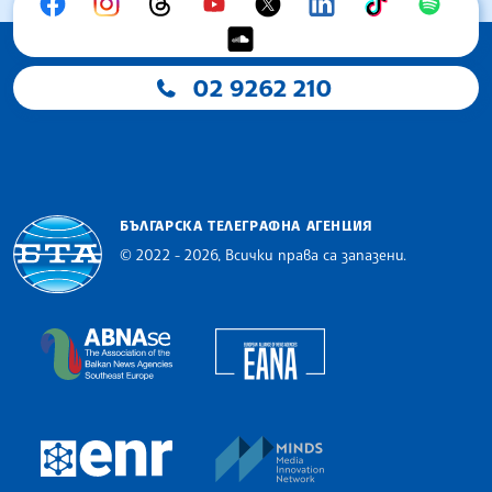
02 9262 210
БЪЛГАРСКА ТЕЛЕГРАФНА АГЕНЦИЯ
© 2022 - 2026, Всички права са запазени.
Българска телеграфна агенция
European Alliance of N
The Assocoation of the Balkan News Agencies S
MINDS Media Innovatio
European Newsroom