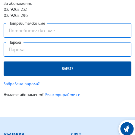
За абонамент:
02/ 9262 232
02/ 9262 296
Потребителско име
Парола
ВЛЕЗТЕ
Забравена парола?
Нямате абонамент?
Регистрирайте се
БЪЛГАРСКА ТЕЛЕГРАФНА АГЕНЦИЯ
ХРОНО
БЪЛГАРИЯ
СВЯТ