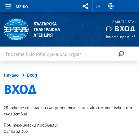
RIGHTMENU.SOCIAL
ВАЛУТНИ КУР
EN
МЕНЮ
ВАШАТА БТА
БЪЛГАРСКА
ВХОД
ТЕЛЕГРАФНА
АГЕНЦИЯ
Нямате профил?
Въведете ключова дума или израз
Търсене
ТЪРСЕН
Начало
Вход
SITE.BTA
ВХОД
Свържете се с нас на следните телефони, ако имате нужда от
съдействие:
При технически проблеми:
02/ 9262 363