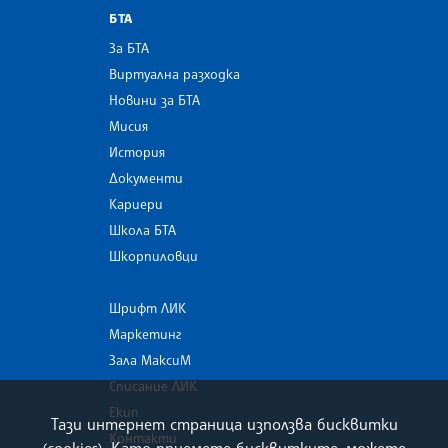
БТА
За БТА
Виртуална разходка
Новини за БТА
Мисия
История
Документи
Кариери
Школа БТА
Шкорпиловци
Шрифт ЛИК
Маркетинг
Зала МаксиМ
Списание ЛИК
Екип
Тази интернет страница използва бисквитки
Контакти