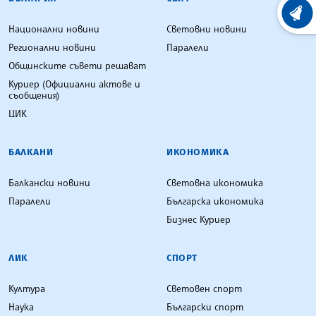
ХРОНО
Национални новини
Световни новини
Регионални новини
Паралели
Общинските съвети решават
Куриер (Официални актове и
съобщения)
ЦИК
БАЛКАНИ
ИКОНОМИКА
Балкански новини
Световна икономика
Паралели
Българска икономика
Бизнес Куриер
ЛИК
СПОРТ
Култура
Световен спорт
Наука
Български спорт