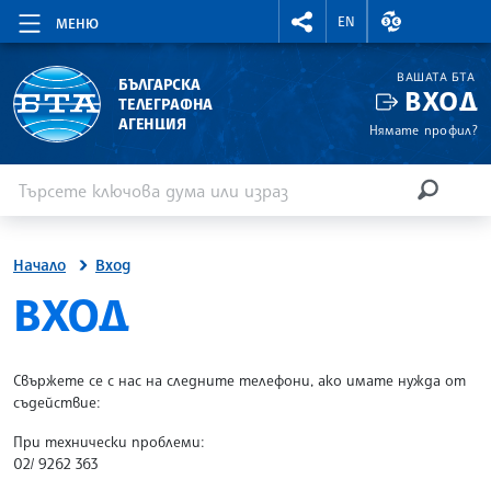
RIGHTMENU.SOCIAL
ВАЛУТНИ КУР
EN
МЕНЮ
ВАШАТА БТА
БЪЛГАРСКА
ВХОД
ТЕЛЕГРАФНА
АГЕНЦИЯ
Нямате профил?
Въведете ключова дума или израз
Търсене
ТЪРСЕН
Начало
Вход
SITE.BTA
ВХОД
Свържете се с нас на следните телефони, ако имате нужда от
съдействие:
При технически проблеми:
02/ 9262 363