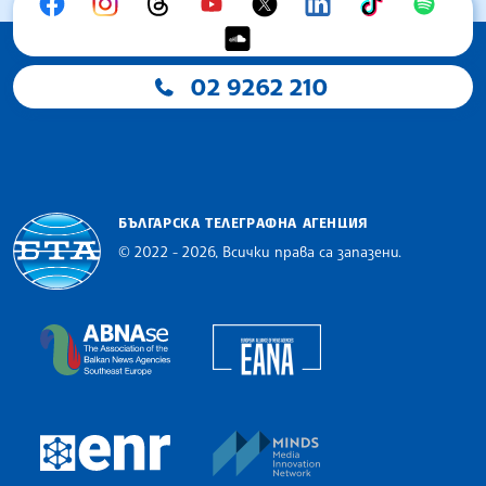
02 9262 210
БЪЛГАРСКА ТЕЛЕГРАФНА АГЕНЦИЯ
© 2022 - 2026, Всички права са запазени.
Българска телеграфна агенция
European Alliance of N
The Assocoation of the Balkan News Agencies S
MINDS Media Innovatio
European Newsroom