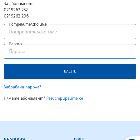
За абонамент:
02/ 9262 232
02/ 9262 296
Потребителско име
Парола
ВЛЕЗТЕ
Забравена парола?
Нямате абонамент?
Регистрирайте се
БЪЛГАРСКА ТЕЛЕГРАФНА АГЕНЦИЯ
БЪЛГАРИЯ
СВЯТ