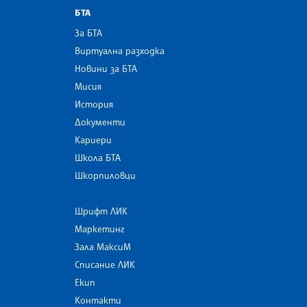
БТА
За БТА
Виртуална разходка
Новини за БТА
Мисия
История
Документи
Кариери
Школа БТА
Шкорпиловци
Шрифт ЛИК
Маркетинг
Зала МаксиМ
Списание ЛИК
Екип
Контакти