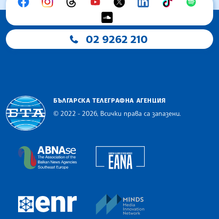
02 9262 210
БЪЛГАРСКА ТЕЛЕГРАФНА АГЕНЦИЯ
© 2022 - 2026, Всички права са запазени.
Българска телеграфна агенция
European Alliance of N
The Assocoation of the Balkan News Agencies S
MINDS Media Innovatio
European Newsroom