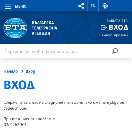
RIGHTMENU.SOCIAL
ВАЛУТНИ КУР
EN
МЕНЮ
ВАШАТА БТА
БЪЛГАРСКА
ВХОД
ТЕЛЕГРАФНА
АГЕНЦИЯ
Нямате профил?
Въведете ключова дума или израз
Търсене
ТЪРСЕН
Начало
Вход
SITE.BTA
ВХОД
Свържете се с нас на следните телефони, ако имате нужда от
съдействие:
При технически проблеми:
02/ 9262 363