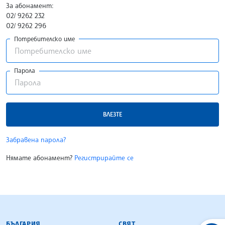
За абонамент:
02/ 9262 232
02/ 9262 296
Потребителско име
Парола
ВЛЕЗТЕ
Забравена парола?
Нямате абонамент?
Регистрирайте се
БЪЛГАРСКА ТЕЛЕГРАФНА АГЕНЦИЯ
БЪЛГАРИЯ
СВЯТ