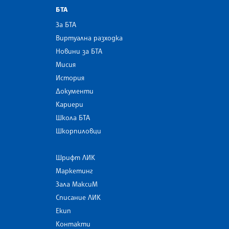
БТА
За БТА
Виртуална разходка
Новини за БТА
Мисия
История
Документи
Кариери
Школа БТА
Шкорпиловци
Шрифт ЛИК
Маркетинг
Зала МаксиМ
Списание ЛИК
Екип
Контакти