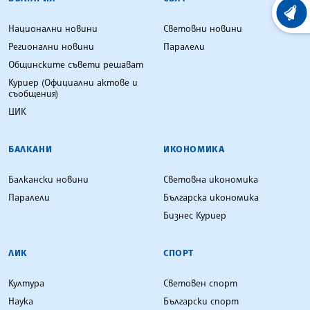
ХРОНО
Национални новини
Световни новини
Регионални новини
Паралели
Общинските съвети решават
Куриер (Официални актове и
съобщения)
ЦИК
БАЛКАНИ
ИКОНОМИКА
Балкански новини
Световна икономика
Паралели
Българска икономика
Бизнес Куриер
ЛИК
СПОРТ
Култура
Световен спорт
Наука
Български спорт