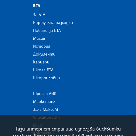
БТА
За БТА
Виртуална разходка
Новини за БТА
Мисия
История
Документи
Кариери
Школа БТА
Шкорпиловци
Шрифт ЛИК
Маркетинг
Зала МаксиМ
Списание ЛИК
Екип
Тази интернет страница използва бисквитки
Контакти