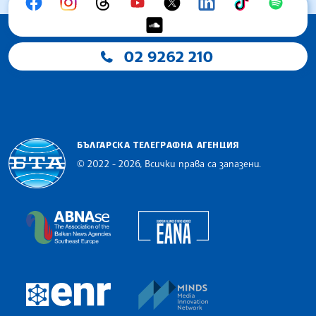
02 9262 210
БЪЛГАРСКА ТЕЛЕГРАФНА АГЕНЦИЯ
© 2022 - 2026, Всички права са запазени.
Българска телеграфна агенция
European Alliance of N
The Assocoation of the Balkan News Agencies S
MINDS Media Innovatio
European Newsroom