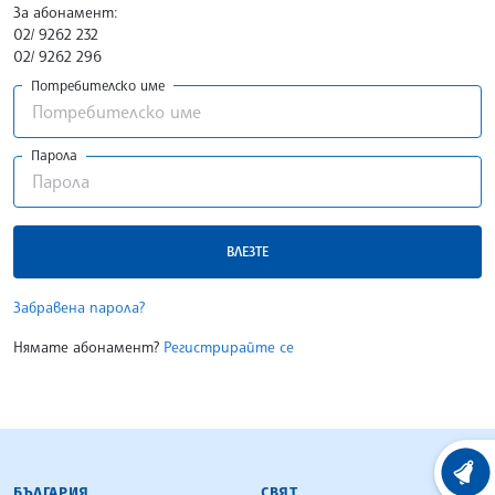
За абонамент:
02/ 9262 232
02/ 9262 296
Потребителско име
Парола
ВЛЕЗТЕ
Забравена парола?
Нямате абонамент?
Регистрирайте се
БЪЛГАРСКА ТЕЛЕГРАФНА АГЕНЦИЯ
ХРОНО
БЪЛГАРИЯ
СВЯТ