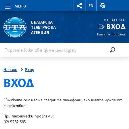
RIGHTMENU.SOCIAL
ВАЛУТНИ КУР
EN
МЕНЮ
ВАШАТА БТА
БЪЛГАРСКА
ВХОД
ТЕЛЕГРАФНА
АГЕНЦИЯ
Нямате профил?
Въведете ключова дума или израз
Търсене
ТЪРСЕН
Начало
Вход
SITE.BTA
ВХОД
Свържете се с нас на следните телефони, ако имате нужда от
съдействие:
При технически проблеми:
02/ 9262 363