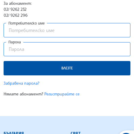
За абонамент:
02/ 9262 232
02/ 9262 296
Потребителско име
Парола
ВЛЕЗТЕ
Забравена парола?
Нямате абонамент?
Регистрирайте се
БЪЛГАРСКА ТЕЛЕГРАФНА АГЕНЦИЯ
БЪЛГАРИЯ
СВЯТ