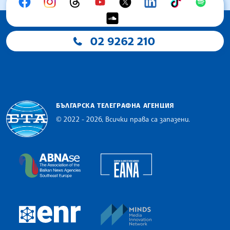
02 9262 210
БЪЛГАРСКА ТЕЛЕГРАФНА АГЕНЦИЯ
© 2022 - 2026, Всички права са запазени.
Българска телеграфна агенция
European Alliance of N
The Assocoation of the Balkan News Agencies S
MINDS Media Innovatio
European Newsroom