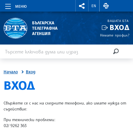
RIGHTMENU.SOCIAL
ВАЛУТНИ КУР
EN
МЕНЮ
ВАШАТА БТА
БЪЛГАРСКА
ВХОД
ТЕЛЕГРАФНА
АГЕНЦИЯ
Нямате профил?
Въведете ключова дума или израз
Търсене
ТЪРСЕН
Начало
Вход
SITE.BTA
ВХОД
Свържете се с нас на следните телефони, ако имате нужда от
съдействие:
При технически проблеми:
02/ 9262 363