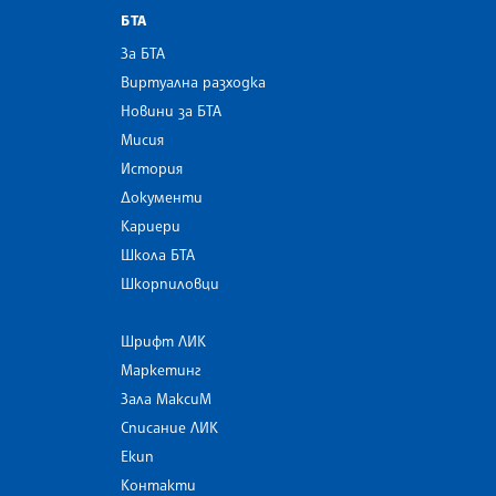
БТА
За БТА
Виртуална разходка
Новини за БТА
Мисия
История
Документи
Кариери
Школа БТА
Шкорпиловци
Шрифт ЛИК
Маркетинг
Зала МаксиМ
Списание ЛИК
Екип
Контакти