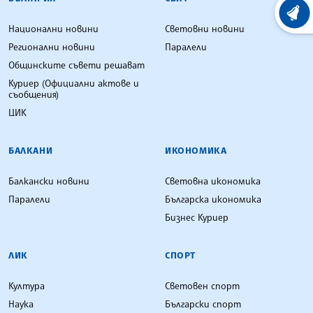
ХРОНО
Национални новини
Световни новини
Регионални новини
Паралели
Общинските съвети решават
Куриер (Официални актове и
съобщения)
ЦИК
БАЛКАНИ
ИКОНОМИКА
Балкански новини
Световна икономика
Паралели
Българска икономика
Бизнес Куриер
ЛИК
СПОРТ
Култура
Световен спорт
Наука
Български спорт