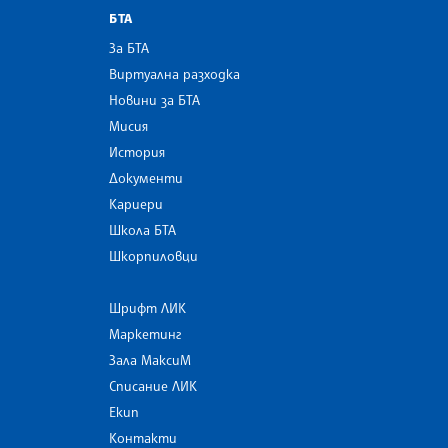
БТА
За БТА
Виртуална разходка
Новини за БТА
Мисия
История
Документи
Кариери
Школа БТА
Шкорпиловци
Шрифт ЛИК
Маркетинг
Зала МаксиМ
Списание ЛИК
Екип
Контакти