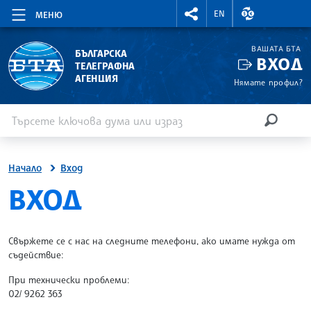
RIGHTMENU.SOCIAL
ВАЛУТНИ КУР
EN
МЕНЮ
ВАШАТА БТА
БЪЛГАРСКА
ВХОД
ТЕЛЕГРАФНА
АГЕНЦИЯ
Нямате профил?
Въведете ключова дума или израз
Търсене
ТЪРСЕН
Начало
Вход
SITE.BTA
ВХОД
Свържете се с нас на следните телефони, ако имате нужда от
съдействие:
При технически проблеми:
02/ 9262 363