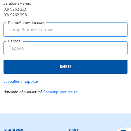
За абонамент:
02/ 9262 232
02/ 9262 296
Потребителско име
Парола
ВЛЕЗТЕ
Забравена парола?
Нямате абонамент?
Регистрирайте се
БЪЛГАРСКА ТЕЛЕГРАФНА АГЕНЦИЯ
БЪЛГАРИЯ
СВЯТ