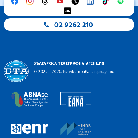
02 9262 210
БЪЛГАРСКА ТЕЛЕГРАФНА АГЕНЦИЯ
© 2022 - 2026, Всички права са запазени.
Българска телеграфна агенция
European Alliance of N
The Assocoation of the Balkan News Agencies S
MINDS Media Innovatio
European Newsroom