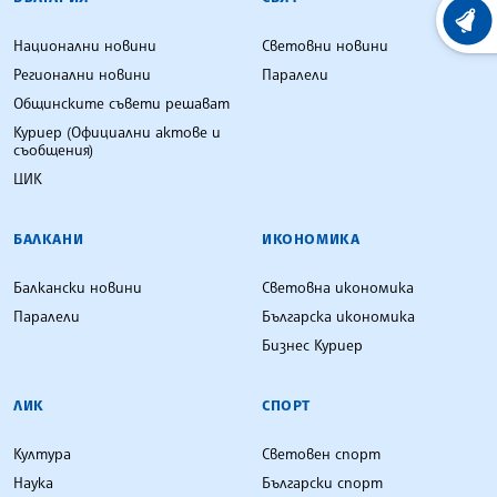
ХРОНО
Национални новини
Световни новини
Регионални новини
Паралели
Общинските съвети решават
Куриер (Официални актове и
съобщения)
ЦИК
БАЛКАНИ
ИКОНОМИКА
Балкански новини
Световна икономика
Паралели
Българска икономика
Бизнес Куриер
ЛИК
СПОРТ
Култура
Световен спорт
Наука
Български спорт