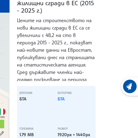
жилищни сгради в ЕС (2015
- 2025 г.)
Цените на строителството на
нови жилищни сгради в ЕС са се
увеличили с 48,2 на сто в
периода 2015 - 2025 г., показват
най-новите данни на Евростат,
публикувани днес на страницата
на статистическата агенция.
Сред държавите членки най-
ry.next
голямо поскъпване за периода
2015 - 2025 г. е отчетено в
ХРОНО
ИЗТОЧНИК
ФОТОГРАФ
България - 166,1 на сто, следвана
БТА
БТА
от Унгария с 155,4 на сто и
Румъния с 130,7 на сто. Най-малко
увеличение за десетгодишния
период е регистрирано в Италия
ГОЛЕМИНА
РАЗМЕР
– 17 на сто, Гърция – 17,3 на сто и
1.79 MB
1920px × 1440px