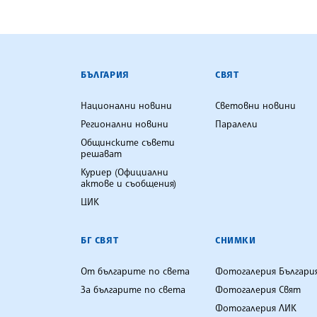
БЪЛГАРСКА ТЕЛЕГРАФНА АГ
БЪЛГАРИЯ
СВЯТ
Национални новини
Световни новини
Регионални новини
Паралели
Общинските съвети
решават
Куриер (Официални
актове и съобщения)
ЦИК
БГ СВЯТ
СНИМКИ
От българите по света
Фотогалерия Българи
За българите по света
Фотогалерия Свят
Фотогалерия ЛИК