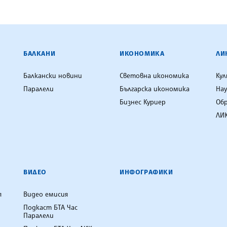
ЕНЦИЯ
БАЛКАНИ
ИКОНОМИКА
ЛИ
Балкански новини
Световна икономика
Ку
Паралели
Българска икономика
Нау
Бизнес Куриер
Об
ЛИК
ВИДЕО
ИНФОГРАФИКИ
я
Видео емисия
Подкаст БТА Час
Паралели