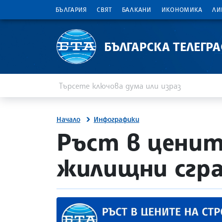
БЪЛГАРИЯ
СВЯТ
БАЛКАНИ
ИКОНОМИКА
ЛИ
БЪЛГАРСКА ТЕЛЕГР
Въведете ключова дума или израз
Търсене
Начало
Инфографики
Ръст в цени
жилищни сгради