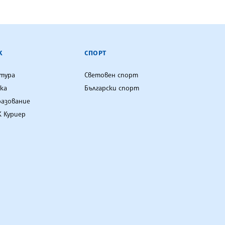
К
СПОРТ
лтура
Световен спорт
ка
Български спорт
разование
 Куриер