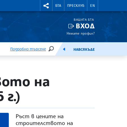
УТНИ КУРСОВЕ
RIGHTMENU.SOCIAL
БТА
ПРЕСКЛУБ
EN
ВАШАТА БТА
ВХОД
Нямате профил?
Подробно търсене
НАВСЯКЪДЕ
ТЪРСЕНЕ
ЕМИСИЯ
вото на
 г.)
Ръст в цените на
строителството на