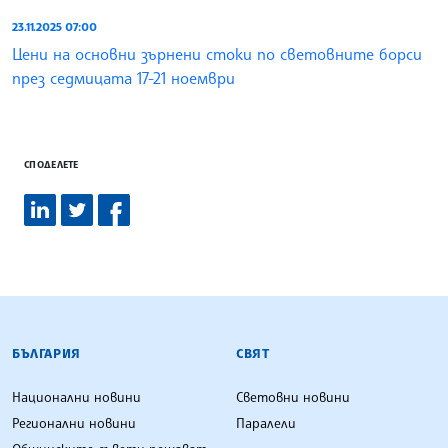
23.11.2025 07:00
Цени на основни зърнени стоки по световните борси
през седмицата 17-21 ноември
СПОДЕЛЕТЕ
БЪЛГАРСКА ТЕЛЕГРАФНА АГЕНЦИЯ
БЪЛГАРИЯ
СВЯТ
Национални новини
Световни новини
Регионални новини
Паралели