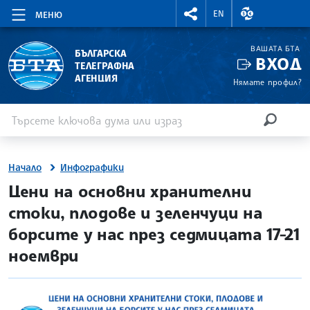
RIGHTMENU.SOCIAL
ВАЛУТНИ КУР
EN
МЕНЮ
ВАШАТА БТА
БЪЛГАРСКА
ВХОД
ТЕЛЕГРАФНА
АГЕНЦИЯ
Нямате профил?
Въведете ключова дума или израз
Търсене
ТЪРСЕН
Начало
Инфографики
Цени на основни хранителни
стоки, плодове и зеленчуци на
борсите у нас през седмицата 17-21
ноември