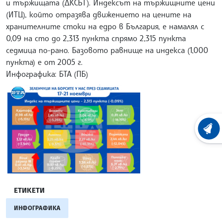
и тържищата (ДКСБТ). Индексът на тържищните цени
(ИТЦ), който отразява движението на цените на
хранителните стоки на едро в България, е намалял с
0,09 на сто до 2,313 пункта спрямо 2,315 пункта
седмица по-рано. Базовото равнище на индекса (1,000
пункта) е от 2005 г.
Инфографика: БТА (ПБ)
ХРОНО
ЕТИКЕТИ
ИНФОГРАФИКА