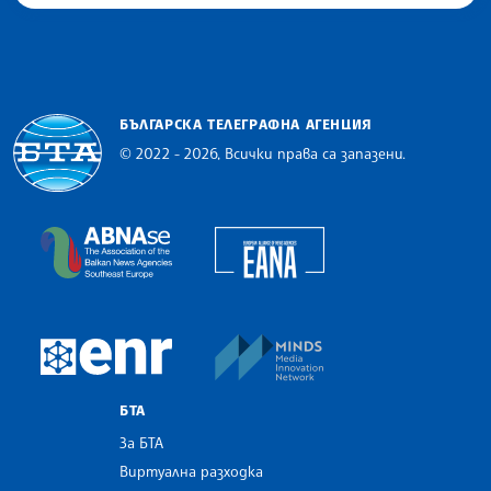
БЪЛГАРСКА ТЕЛЕГРАФНА АГЕНЦИЯ
© 2022 - 2026, Всички права са запазени.
Българска телеграфна агенция
European Alliance of N
The Assocoation of the Balkan News Agencies S
MINDS Media Innovatio
European Newsroom
БТА
За БТА
Виртуална разходка