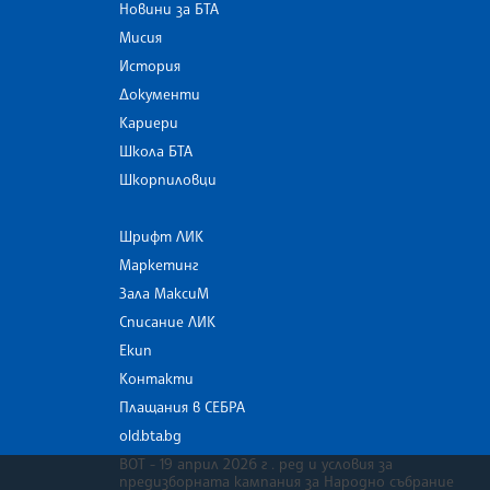
Новини за БТА
Мисия
История
Документи
Кариери
Школа БТА
Шкорпиловци
Шрифт ЛИК
Маркетинг
Зала МаксиМ
Списание ЛИК
Екип
Контакти
Плащания в СЕБРА
old.bta.bg
ВОТ - 19 април 2026 г . ред и условия за
предизборната кампания за Народно събрание