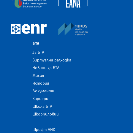
MINDS Media Innovatio
European Newsroom
БТА
За БТА
Виртуална разходка
Новини за БТА
Мисия
История
Документи
Кариери
Школа БТА
Шкорпиловци
Шрифт ЛИК