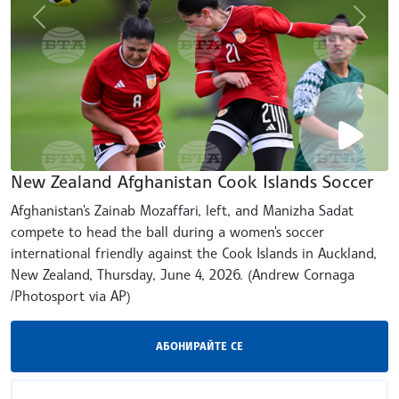
gallery.prev
galler
New Zealand Afghanistan Cook Islands Soccer
Afghanistan's Zainab Mozaffari, left, and Manizha Sadat
compete to head the ball during a women's soccer
international friendly against the Cook Islands in Auckland,
New Zealand, Thursday, June 4, 2026. (Andrew Cornaga
/Photosport via AP)
АБОНИРАЙТЕ СЕ