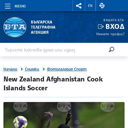
RIGHTMENU.SOCIAL
ВАЛУТНИ КУР
EN
МЕНЮ
ВАШАТА БТА
БЪЛГАРСКА
ВХОД
ТЕЛЕГРАФНА
АГЕНЦИЯ
Нямате профил?
Въведете ключова дума или израз
Търсене
ТЪРСЕН
Начало
Снимки
Фотогалерия Спорт
New Zealand Afghanistan Cook
Islands Soccer