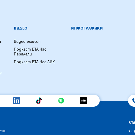
ВИДЕО
ИНФОГРАФИКИ
я
Видео емисия
Подкаст БТА Час
Паралели
Подкаст БТА Час ЛИК
а
БТ
ени.
За 