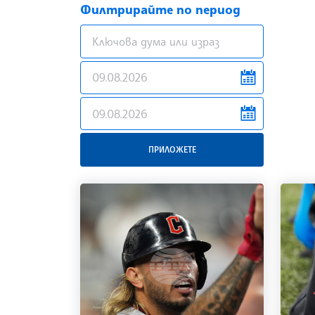
Филтрирайте по период
galleries.filter.from
galleries.filter.to
ПРИЛОЖЕТЕ