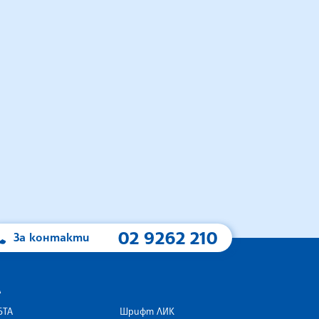
02 9262 210
За контакти
А
БТА
Шрифт ЛИК