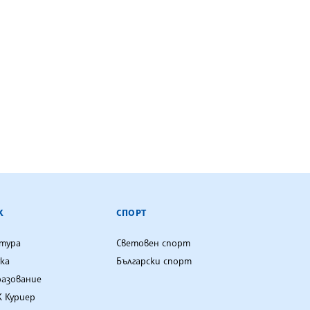
К
СПОРТ
лтура
Световен спорт
ка
Български спорт
разование
 Куриер