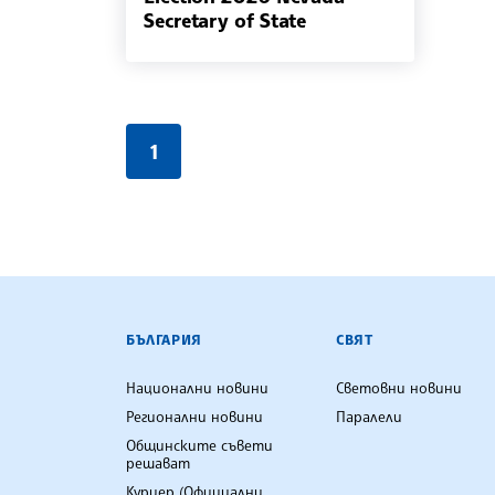
Secretary of State
1
БЪЛГАРСКА ТЕЛЕГРАФНА АГ
БЪЛГАРИЯ
СВЯТ
Национални новини
Световни новини
Регионални новини
Паралели
Общинските съвети
решават
Куриер (Официални