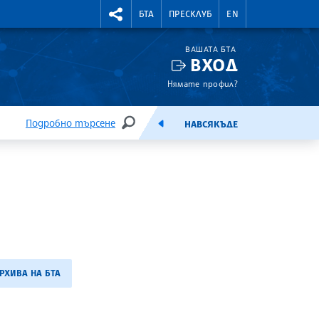
УТНИ КУРСОВЕ
RIGHTMENU.SOCIAL
БТА
ПРЕСКЛУБ
EN
ВАШАТА БТА
ВХОД
Нямате профил?
Подробно търсене
НАВСЯКЪДЕ
ТЪРСЕНЕ
ЕМИСИЯ
РХИВА НА БТА