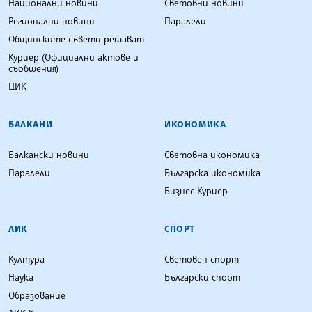
Национални новини
Световни новини
Регионални новини
Паралели
Общинските съвети решават
Куриер (Официални актове и
съобщения)
ЦИК
БАЛКАНИ
ИКОНОМИКА
Балкански новини
Световна икономика
Паралели
Българска икономика
Бизнес Куриер
ЛИК
СПОРТ
Култура
Световен спорт
Наука
Български спорт
Образование