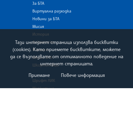
За БТА
Виртуална разходка
Новини за БТА
Мисия
История
Тази интернет страница използва бисквитки
Документи
(cookies). Като приемете бисквитките, можете
Кариери
да се възползвате от оптималното поведение на
Школа БТА
интернет страницата.
Шкорпиловци
Приемане
Повече информация
Шрифт ЛИК
Маркетинг
Зала МаксиМ
Списание ЛИК
Екип
Контакти
Плащания в СЕБРА