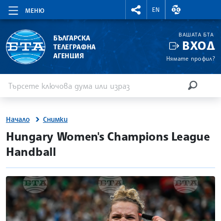
RIGHTMENU.SOCIAL
ВАЛУТНИ КУР
EN
МЕНЮ
ВАШАТА БТА
БЪЛГАРСКА
ВХОД
ТЕЛЕГРАФНА
АГЕНЦИЯ
Нямате профил?
Въведете ключова дума или израз
Търсене
ТЪРСЕН
Начало
Снимки
Hungary Women's Champions League
Handball