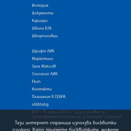
История
Документи
Кариери
Школа БТА
Шкорпиловци
Шрифт ЛИК
Маркетинг
Зала МаксиМ
Списание ЛИК
Екип
Контакти
Плащания в СЕБРА
old.bta.bg
ВОТ - 19 април 2026 г . ред и условия за
предизборната кампания за Народно събрание
Тази интернет страница използва бисквитки
Карта на сайта
Политика за
(cookies). Като приемете бисквитките, можете