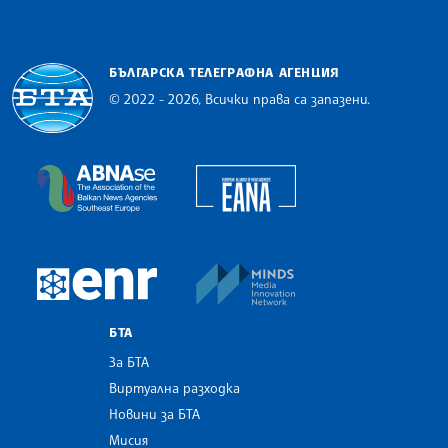
БЪЛГАРСКА ТЕЛЕГРАФНА АГЕНЦИЯ
© 2022 - 2026, Всички права са запазени.
Българска телеграфна агенция
European Alliance of N
The Assocoation of the Balkan News Agencies S
MINDS Media Innovatio
European Newsroom
БТА
За БТА
Виртуална разходка
Новини за БТА
Мисия