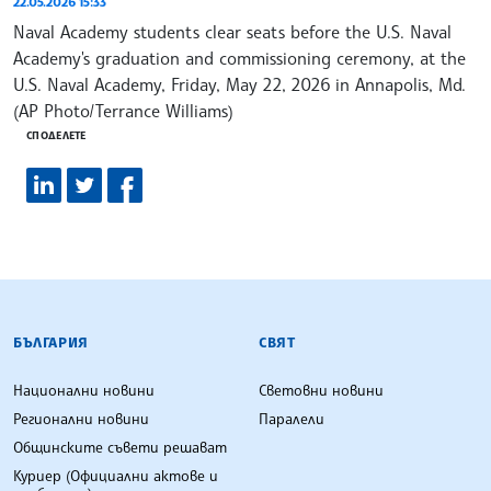
22.05.2026 15:33
Naval Academy students clear seats before the U.S. Naval
Academy's graduation and commissioning ceremony, at the
U.S. Naval Academy, Friday, May 22, 2026 in Annapolis, Md.
(AP Photo/Terrance Williams)
СПОДЕЛЕТЕ
БЪЛГАРСКА ТЕЛЕГРАФНА АГЕНЦИЯ
БЪЛГАРИЯ
СВЯТ
Национални новини
Световни новини
Регионални новини
Паралели
Общинските съвети решават
Куриер (Официални актове и