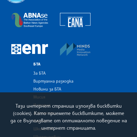
Българска телеграфна агенция
European Alliance of N
The Assocoation of the Balkan News Agencies S
MINDS Media Innovatio
European Newsroom
БТА
За БТА
Виртуална разходка
Новини за БТА
Мисия
История
Тази интернет страница използва бисквитки
(cookies). Като приемете бисквитките, можете
Документи
да се възползвате от оптималното поведение на
Кариери
интернет страницата.
Школа БТА
Шкорпиловци