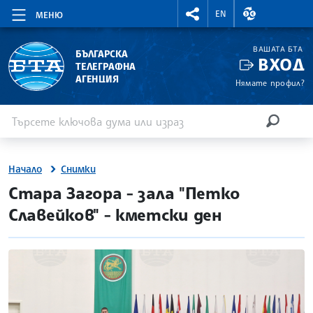
RIGHTMENU.SOCIAL
ВАЛУТНИ КУР
EN
МЕНЮ
ВАШАТА БТА
БЪЛГАРСКА
ВХОД
ТЕЛЕГРАФНА
АГЕНЦИЯ
Нямате профил?
Въведете ключова дума или израз
Търсене
ТЪРСЕН
Начало
Снимки
Стара Загора - зала "Петко
Славейков" - кметски ден