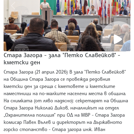
gallery.prev
galler
Стара Загора - зала "Петко Славейков" -
кметски ден
Стара Загора (21 април 2026) В зала "Петко Славейков"
на Община Стара Загора се провежда редовния
кметски ден за среща с кметовете и кметските
наместници на по-малките населени места в община.
На снимката (от ляво надясно): секретарят на Община
Стара Загора Николай Диков, началникът на отдел
„Охранителна полиция“ при ОД на МВР - Стара Загора
комисар Павел Вълев и директорът на Държавното
горско стопанство - Стара загора инж. Иван