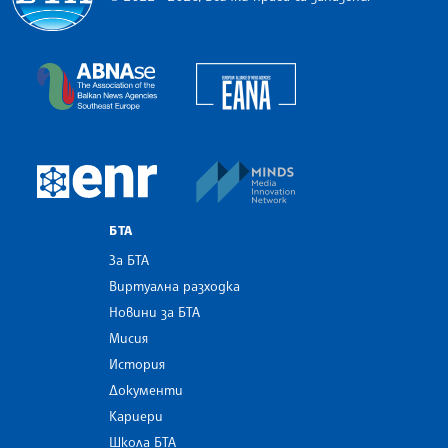
Българска телеграфна агенция
European Alliance of N
The Assocoation of the Balkan News Agencies S
MINDS Media Innovatio
European Newsroom
БТА
За БТА
Виртуална разходка
Новини за БТА
Мисия
История
Документи
Кариери
Школа БТА