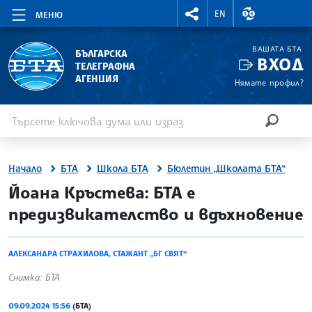
RIGHTMENU.SOCIAL
ВАЛУТНИ КУР
EN
МЕНЮ
ВАШАТА БТА
БЪЛГАРСКА
ВХОД
ТЕЛЕГРАФНА
АГЕНЦИЯ
Нямате профил?
Въведете ключова дума или израз
Търсене
ТЪРСЕН
Начало
БТА
Школа БТА
Бюлетин „Школата БТА“
site.bta
Йоана Кръстева: БТА е
предизвикателство и вдъхновение
АЛЕКСАНДРА СТРАХИЛОВА, СТАЖАНТ „БГ СВЯТ“
Снимка: БТА
09.09.2024 15:56
(БТА)