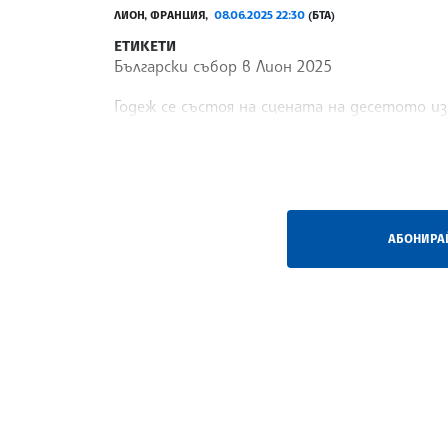
ЛИОН, ФРАНЦИЯ,
08.06.2025 22:30
(БТА)
ЕТИКЕТИ
Български събор в Лион 2025
Годеж се състоя на сцената на десетото из
година се проведе между 6 и 8 юни в град Л
/ВА/
АБОНИРАЙ