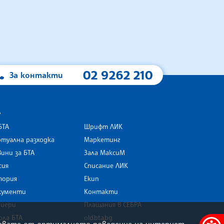
02 9262 210
За контакти
А
БТА
Шрифт ЛИК
туална разходка
Маркетинг
ини за БТА
Зала МаксиМ
rk
сия
Списание ЛИК
тория
Екип
кументи
Контакти
риери
Плащания в СЕБРА
ола БТА
old.bta.bg