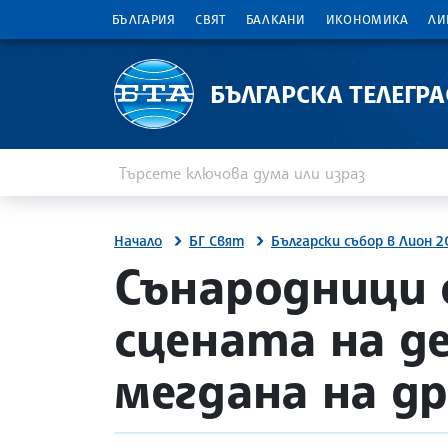
БЪЛГАРИЯ
СВЯТ
БАЛКАНИ
ИКОНОМИКА
ЛИ
БЪЛГАРСКА ТЕЛЕГР
Въведете ключова дума или израз
Търсене
Начало
БГ Свят
Български събор в Лион 2
site.bta
Сънародници 
сцената на д
мегдана на д