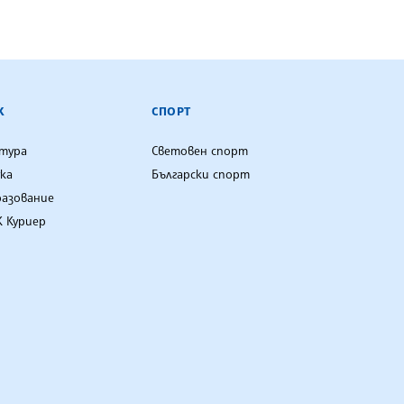
К
СПОРТ
лтура
Световен спорт
ка
Български спорт
разование
 Куриер