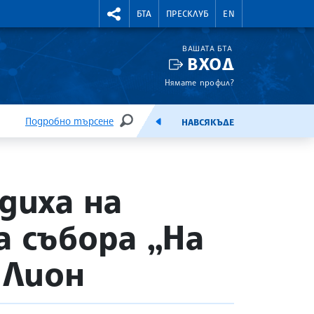
УТНИ КУРСОВЕ
RIGHTMENU.SOCIAL
БТА
ПРЕСКЛУБ
EN
ВАШАТА БТА
ВХОД
Нямате профил?
Подробно търсене
НАВСЯКЪДЕ
ТЪРСЕНЕ
ЕМИСИЯ
диха на
а събора „На
 Лион