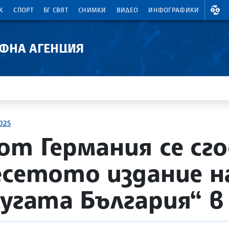
ВАЛ
К
СПОРТ
БГ СВЯТ
СНИМКИ
ВИДЕО
ИНФОГРАФИКИ
АФНА АГЕНЦИЯ
025
от Германия се сго
есетото издание н
ругата България“ в