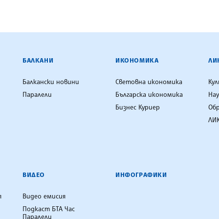
ЕНЦИЯ
БАЛКАНИ
ИКОНОМИКА
ЛИ
Балкански новини
Световна икономика
Ку
Паралели
Българска икономика
Нау
Бизнес Куриер
Об
ЛИК
ВИДЕО
ИНФОГРАФИКИ
я
Видео емисия
Подкаст БТА Час
Паралели