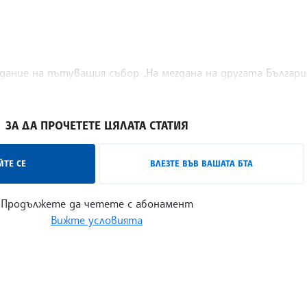
дание на пътуващия събор „На мегдана на другата Българи
ион, Франция.
ЗА ДА ПРОЧЕТЕТЕ ЦЯЛАТА СТАТИЯ
ТЕ СЕ
ВЛЕЗТЕ ВЪВ ВАШАТА БТА
Продължете да четете с абонамент
Вижте условията