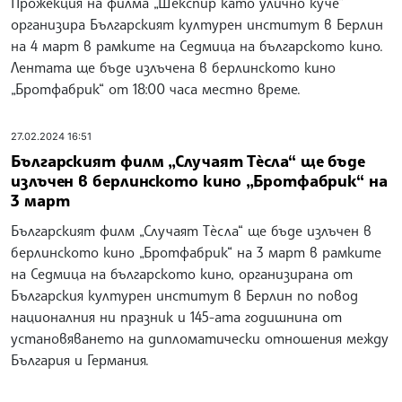
Прожекция на филма „Шекспир като улично куче“
организира Българският културен институт в Берлин
на 4 март в рамките на Седмица на българското кино.
Лентата ще бъде излъчена в берлинското кино
„Бротфабрик“ от 18:00 часа местно време.
27.02.2024 16:51
Българският филм „Случаят Тèсла“ ще бъде
излъчен в берлинското кино „Бротфабрик“ на
3 март
Българският филм „Случаят Тèсла“ ще бъде излъчен в
берлинското кино „Бротфабрик“ на 3 март в рамките
на Седмица на българското кино, организирана от
Българския културен институт в Берлин по повод
националния ни празник и 145-ата годишнина от
установяването на дипломатически отношения между
България и Германия.