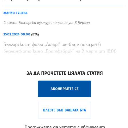
МАРИЯ ГУЦЕВА
Снимка: Български културен институт в Берлин
25.02.2024 08:00
(БТА)
Българският филм „Диада“ ще бъде показан в
берлинското кино „Бротфабрик“ на 2 март от 18:00
часа местно време.
/ЙК/
ЗА ДА ПРОЧЕТЕТЕ ЦЯЛАТА СТАТИЯ
АБОНИРАЙТЕ СЕ
ВЛЕЗТЕ ВЪВ ВАШАТА БТА
Продължете да четете с абонамент