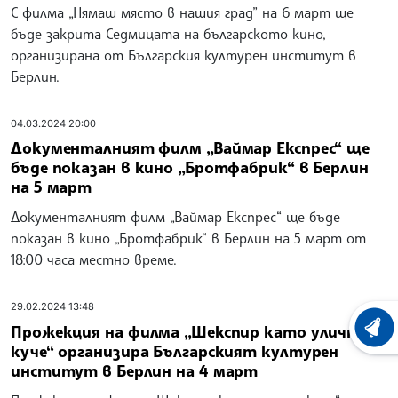
С филма „Нямаш място в нашия град” на 6 март ще
бъде закрита Седмицата на българското кино,
организирана от Българския културен институт в
Берлин.
04.03.2024 20:00
Документалният филм „Ваймар Експрес“ ще
бъде показан в кино „Бротфабрик“ в Берлин
на 5 март
Документалният филм „Ваймар Експрес“ ще бъде
показан в кино „Бротфабрик“ в Берлин на 5 март от
18:00 часа местно време.
29.02.2024 13:48
Прожекция на филма „Шекспир като улично
ХРОНО
куче“ организира Българският културен
институт в Берлин на 4 март