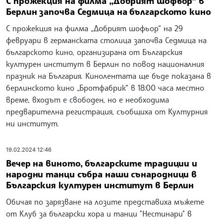
С прожекция на филма „Добрият шофьор“ в
Берлин започва Седмица на българското кино
С прожекция на филма „Добрият шофьор“ на 29
февруари в германската столица започва Седмица на
българското кино, организирана от Българския
културен институт в Берлин по повод националния
празник на България. Кинолентата ще бъде показана в
берлинското кино „Бротфабрик“ в 18:00 часа местно
време, входът е свободен, но е необходима
предварителна регистрация, съобщиха от Културния
ни институт.
19.02.2024 12:46
Вечер на виното, българските традиции и
народни танци събра наши сънародници в
Българския културен институт в Берлин
Обичая по зарязване на лозите представиха мъжете
от Клуб за български хора и танци "Нестинари" в