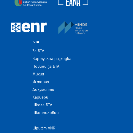
MINDS Media Innovatio
European Newsroom
БТА
За БТА
Виртуална разходка
Новини за БТА
Мисия
История
Документи
Кариери
Школа БТА
Шкорпиловци
Шрифт ЛИК