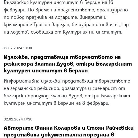
Българския културен институт в Берлин на 16
февруари. По време на празненството, организирано
по повод празника на лозарите, винарите и
кръчмарите Трифон Зарезан, бе избран и новият „Цар
на лозето“, съобщиха от Културния ни институт.
12.02.2024 13:30
Изложба, представяща творчеството на
режисьора Златан Дудов, откри Българският
културен институт в Берлин
Информативна изложба, представяща творчеството
на германския режисьор, драматург и сценарист от
български произход Златан Дудов, откри Българският
културен институт в Берлин на 8 февруари.
02.02.2024 17:30
Авторите Фанна Коларова и Стоян Райчевски
представиха документална поредица в