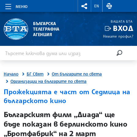
RIGHTMENU.SOCIAL
ВАЛУТНИ КУР
EN
МЕНЮ
ВАШАТА БТА
БЪЛГАРСКА
ВХОД
ТЕЛЕГРАФНА
АГЕНЦИЯ
Нямате профил?
Въведете ключова дума или израз
Търсене
ТЪРСЕН
Начало
БГ Свят
От българите по света
Организации на българите по света
Прожекцията е част от Седмица на
българското кино
site.bta
Българският филм „Диада“ ще
бъде показан в берлинското кино
„Бротфабрик“ на 2 март