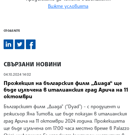
Вижте условията
СПОДЕЛЕТЕ
СВЪРЗАНИ НОВИНИ
04.10.2024 14:02
Прожекция на българския филм „Диада“ ще
бъде излъчена в италианския град Арича на 11
октомври
Българският филм „Диада“ (“Dyad”) - с продуцент и
режисьор Яна Титова, ще бъде показан в италианския
град Арича на 11 октомври 2024 година. Прожекцията
ще бъде излъчена от 17:00 часа местно време в Palazzo