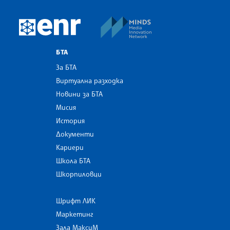
MINDS Media Innovatio
European Newsroom
БТА
За БТА
Виртуална разходка
Новини за БТА
Мисия
История
Документи
Кариери
Школа БТА
Шкорпиловци
Шрифт ЛИК
Маркетинг
Зала МаксиМ