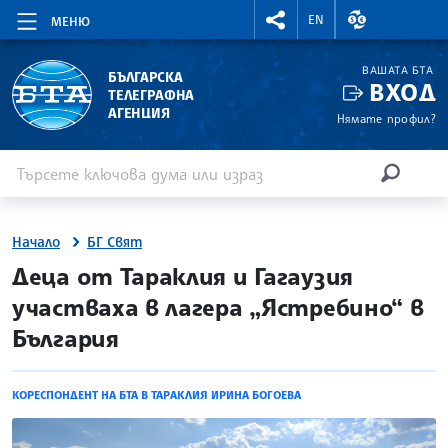
RIGHTMENU.SOCIAL
ВАЛУТНИ КУР
EN
МЕНЮ
ВАШАТА БТА
БЪЛГАРСКА
ВХОД
ТЕЛЕГРАФНА
АГЕНЦИЯ
Нямате профил?
Въведете ключова дума или израз
Търсене
ТЪРСЕН
Начало
БГ Свят
site.bta
Деца от Тараклия и Гагаузия
участваха в лагера „Ястребино“ в
България
КОРЕСПОНДЕНТ НА БТА В ТАРАКЛИЯ ИРИНА БОГОЕВА