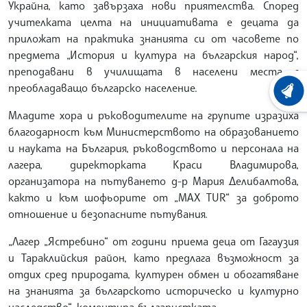
Украйна, като завързаха нови приятелства. Според
учителката целта на инициативата е децата да
приложат на практика знанията си от часовете по
предмета „История и култура на българския народ“,
преподавани в училищата в населени места с
преобладаващо българско население.
ХРОНО
Младите хора и ръководителите на групите изразиха
благодарност към Министерството на образованието
и науката на България, ръководството и персонала на
лагера, директорката Краси Владимирова,
организатора на пътуването д-р Мария Делибалтова,
както и към шофьорите от „MAX TUR“ за доброто
отношение и безопасните пътувания.
„Лагер „Ястребино“ от години приема деца от Гагаузия
и Тараклийския район, като предлага възможност за
отдих сред природата, културен обмен и обогатяване
на знанията за българското историческо и културно
наследство“, коментира българистката.