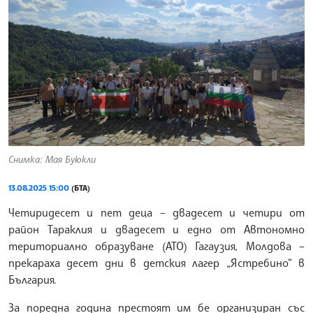
Снимка: Мая Буюкли
13.08.2025 15:00
(БТА)
Четиридесет и пет деца – двадесет и четири от
район Тараклия и двадесет и едно от Автономно
териториално образуване (АТО) Гагаузия, Молдова –
прекараха десет дни в детския лагер „Ястребино“ в
България.
За поредна година престоят им бе организиран със