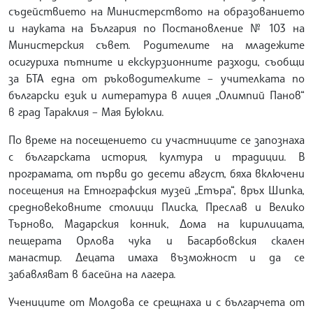
съдействието на Министерството на образованието
и науката на България по Постановление № 103 на
Министерския съвет. Родителите на младежите
осигуриха пътните и екскурзионните разходи, съобщи
за БТА една от ръководителките – учителката по
български език и литература в лицея „Олимпий Панов“
в град Тараклия – Мая Буюкли.
По време на посещението си участниците се запознаха
с българската история, култура и традиции. В
програмата, от първи до десети август, бяха включени
посещения на Етнографския музей „Етъра“, връх Шипка,
средновековните столици Плиска, Преслав и Велико
Търново, Мадарския конник, Дома на кирилицата,
пещерата Орлова чука и Басарбовския скален
манастир. Децата имаха възможност и да се
забавляват в басейна на лагера.
Учениците от Молдова се срещнаха и с българчета от